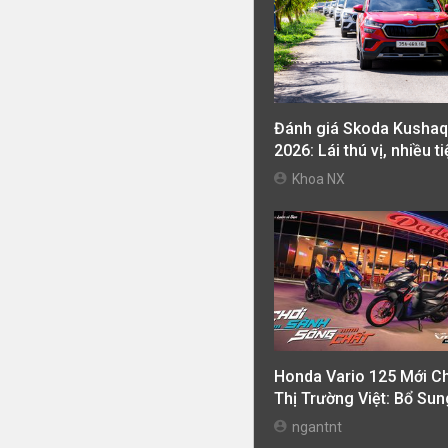
Đánh giá Skoda Kushaq
2026: Lái thú vị, nhiều t
nghi, giá cạnh tranh
Khoa NX
Honda Vario 125 Mới C
Thị Trường Việt: Bổ Sun
Phiên Bản Street, Giá T
ngantnt
42,69 Triệu Đồng