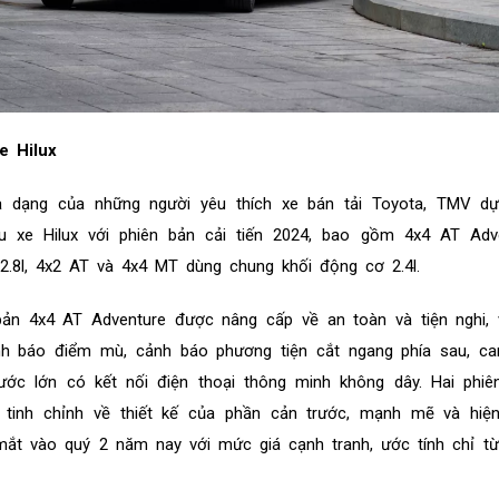
e Hilux
dạng của những người yêu thích xe bán tải Toyota, TMV dự 
ẫu xe Hilux với phiên bản cải tiến 2024, bao gồm 4x4 AT Adv
2.8l, 4x2 AT và 4x4 MT dùng chung khối động cơ 2.4l.
n bản 4x4 AT Adventure được nâng cấp về an toàn và tiện nghi,
nh báo điểm mù, cảnh báo phương tiện cắt ngang phía sau, ca
thước lớn có kết nối điện thoại thông minh không dây. Hai phi
inh chỉnh về thiết kế của phần cản trước, mạnh mẽ và hiện
ắt vào quý 2 năm nay với mức giá cạnh tranh, ước tính chỉ từ