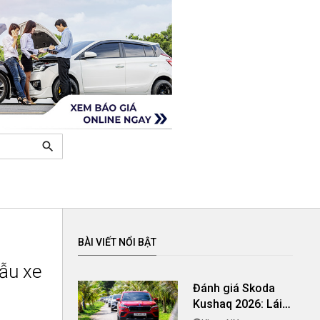
search
BÀI VIẾT NỔI BẬT
ẫu xe
Đánh giá Skoda
Kushaq 2026: Lái
thú vị, nhiều tiện