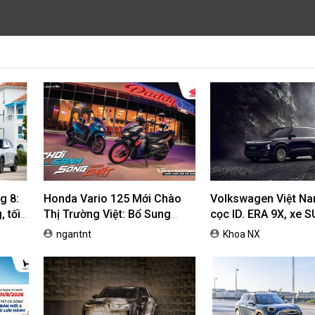
g 8:
Honda Vario 125 Mới Chào
Volkswagen Việt N
 tối
Thị Trường Việt: Bổ Sung
cọc ID. ERA 9X, xe 
Phiên Bản Street, Giá Từ
dự kiến giá dưới 3 t
ngantnt
Khoa NX
42,69 Triệu Đồng