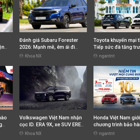
Đánh giá Subaru Forester
Toyota khuyến mại t
iện
2026: Mạnh mẽ, êm ái đi
Tiếp sức đà tăng trư
cùng hệ thống ADAS hoàn
ưu chi phí mua xe
Khoa NX
ngantnt
hảo
hào
Volkswagen Việt Nam nhận
Honda Việt Nam giới
g
cọc ID. ERA 9X, xe SUV EREV
chương trình bảo hà
ừ
dự kiến giá dưới 3 tỷ đồng
hãng lên tới 10 năm
Khoa NX
ngantnt
khách hàng Ôtô