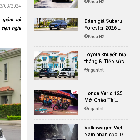
Khoa NX
03/03/2024
nghi, giá cạnh
tranh
 giảm tối
Đánh giá Subaru
Forester 2026:
 tiện nghi
Mạnh mẽ, êm ái đi
Khoa NX
cùng hệ thống
ADAS hoàn hảo
Toyota khuyến mại
tháng 8: Tiếp sức
đà tăng trưởng, tối
ngantnt
ưu chi phí mua xe
Honda Vario 125
Mới Chào Thị
Trường Việt: Bổ
ngantnt
Sung Phiên Bản
Street, Giá Từ
Volkswagen Việt
42,69 Triệu Đồng
Nam nhận cọc ID.