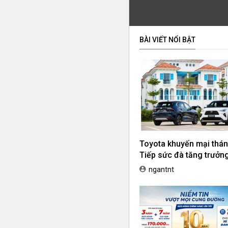
BÀI VIẾT NỔI BẬT
Toyota khuyến mại thán
Tiếp sức đà tăng trưởng,
ưu chi phí mua xe
ngantnt