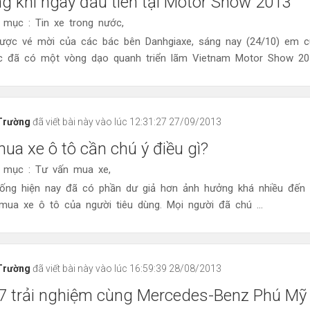
g khí ngày đầu tiên tại Motor Show 2013
 mục : Tin xe trong nước,
ược vé mời của các bác bên Danhgiaxe, sáng nay (24/10) em c
c đã có một vòng dạo quanh triển lãm Vietnam Motor Show 2013
Trường
đã viết bài này vào lúc 12:31:27 27/09/2013
mua xe ô tô cần chú ý điều gì?
 mục : Tư vấn mua xe,
ống hiện nay đã có phần dư giả hơn ảnh hưởng khá nhiều đến 
ua xe ô tô của người tiêu dùng. Mọi người đã chú ...
Trường
đã viết bài này vào lúc 16:59:39 28/08/2013
7 trải nghiệm cùng Mercedes-Benz Phú Mỹ