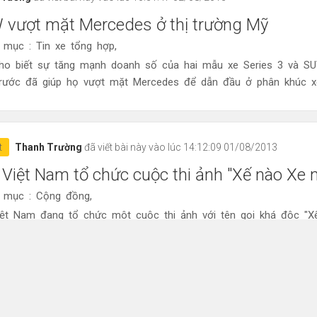
vượt mặt Mercedes ở thị trường Mỹ
 mục : Tin xe tổng hợp,
o biết sự tăng mạnh doanh số của hai mẫu xe Series 3 và S
trước đã giúp họ vượt mặt Mercedes để dẫn đầu ở phân khúc xe
t
Thanh Trường
đã viết bài này vào lúc 14:12:09 01/08/2013
 Việt Nam tổ chức cuộc thi ảnh "Xế nào Xe 
 mục : Cộng đồng,
iệt Nam đang tổ chức môt cuộc thi ảnh với tên gọi khá độc "X
" cho các bác thợ săn hoặc các bác đang đi xe Ford ...
t
Thanh Trường
đã viết bài này vào lúc 14:57:46 31/07/2013