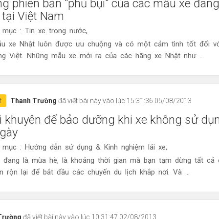
g phiên bản "phủ bụi" của các mẫu xe đan
 tại Việt Nam
 mục : Tin xe trong nước,
u xe Nhật luôn được ưu chuộng và có một cảm tình tốt đối vớ
ng Việt. Những mẫu xe mới ra của các hãng xe Nhật như ...
t
Thanh Trường
đã viết bài này vào lúc 15:31:36 05/08/2013
ời khuyên để bảo dưỡng khi xe không sử dụ
ngày
 mục : Hướng dẫn sử dụng & Kinh nghiệm lái xe,
ờ đang là mùa hè, là khoảng thời gian mà bạn tạm dừng tất cả
n rộn lại để bắt đầu các chuyến du lịch khắp nơi. Và ...
Trường
đã viết bài này vào lúc 10:31:47 02/08/2013