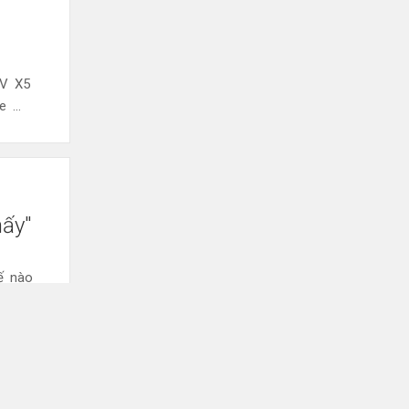
UV X5
 ...
nấy"
ế nào