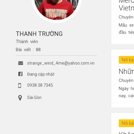
Merc
Viet
Chuyên
Mẫu xe
đầu tiê
THANH TRƯỜNG
Thành viên
Bài viết : 88
Nổi bậ
strange_wind_4me@yahoo.com.vn
Nhữn
Đang cập nhật
Chuyên
0938 38 7345
Ngày h
nay, cá
Sài Gòn
Nổi bậ