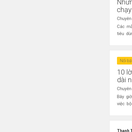
Nhữn
chạy
Chuyên
Các mẫ
tiêu dù
Nổi bậ
10 l
dài 
Chuyên
Bây gi
việc bộ
Thanh 