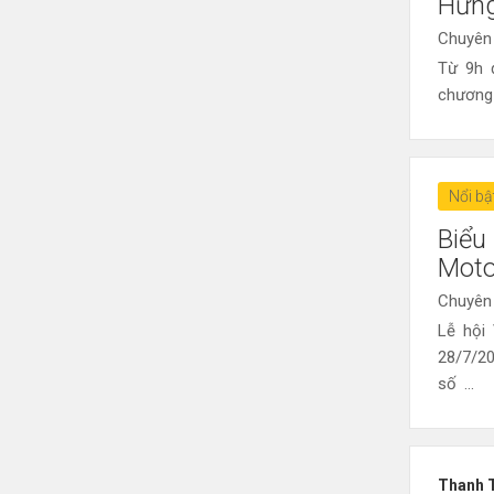
Hưn
Chuyên
Từ 9h 
chương 
Nổi bậ
Biểu
Moto
Chuyên
Lễ hội
28/7/2
số ...
Thanh 