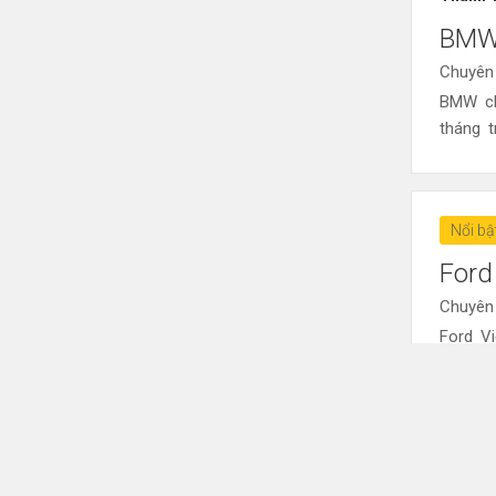
BMW 
Chuyên
BMW ch
tháng 
Nổi bậ
Ford
Chuyên
Ford V
Xe nấy
Nổi bậ