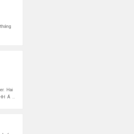
 tháng
r. Hai
H Á ...