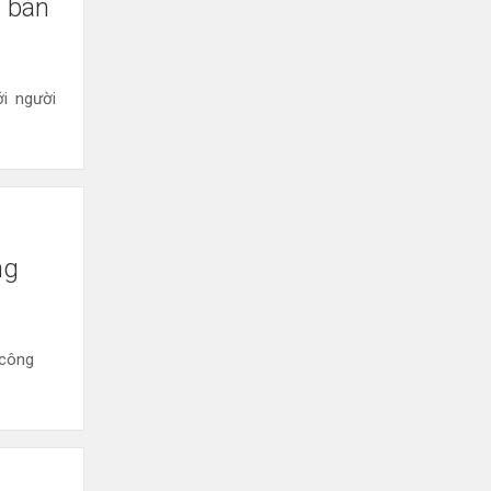
g bán
i người
ng
 công