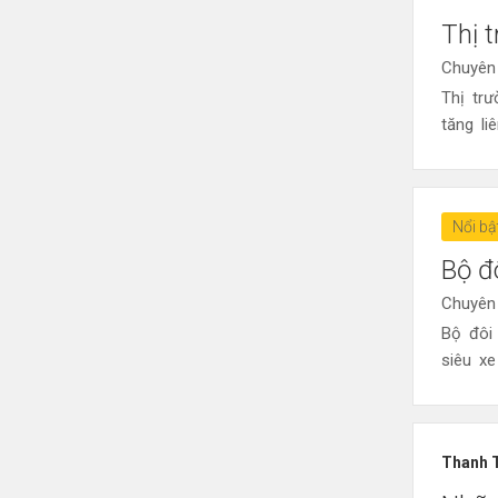
Thị 
Chuyên
Thị tr
tăng li
Nổi bậ
Bộ đ
Chuyên
Bộ đôi
siêu x
Thanh 