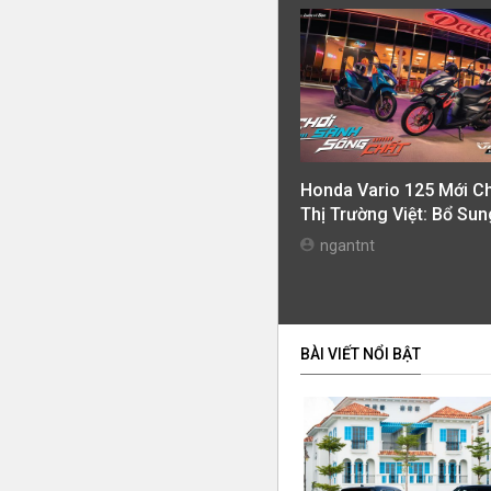
Honda Vario 125 Mới C
Thị Trường Việt: Bổ Sun
Phiên Bản Street, Giá T
ngantnt
42,69 Triệu Đồng
BÀI VIẾT NỔI BẬT