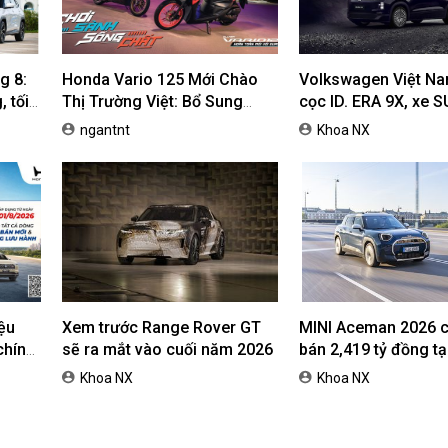
g 8:
Honda Vario 125 Mới Chào
Volkswagen Việt N
 tối
Thị Trường Việt: Bổ Sung
cọc ID. ERA 9X, xe 
Phiên Bản Street, Giá Từ
dự kiến giá dưới 3 t
ngantnt
Khoa NX
42,69 Triệu Đồng
ệu
Xem trước Range Rover GT
MINI Aceman 2026 c
chính
sẽ ra mắt vào cuối năm 2026
bán 2,419 tỷ đồng tại
nh cho
Nam
Khoa NX
Khoa NX