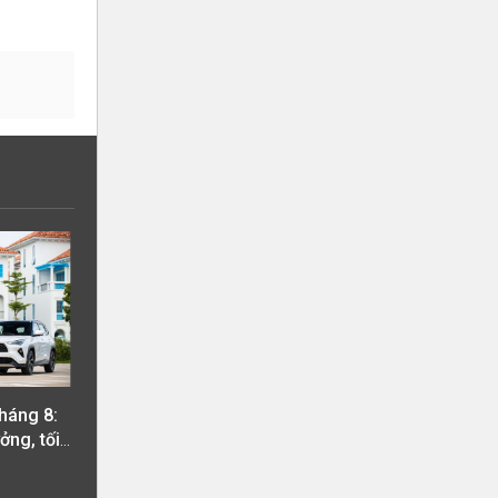
háng 8:
ởng, tối