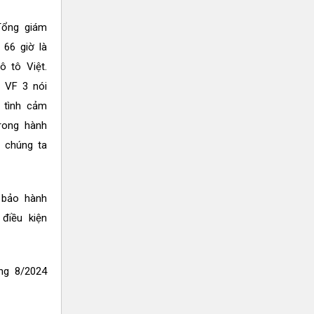
Tổng giám
 66 giờ là
 tô Việt.
 VF 3 nói
i tình cảm
rong hành
ả chúng ta
 bảo hành
điều kiện
ng 8/2024