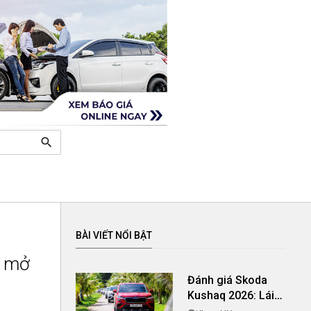
search
BÀI VIẾT NỔI BẬT
ờ mở
Đánh giá Skoda
Kushaq 2026: Lái
thú vị, nhiều tiện