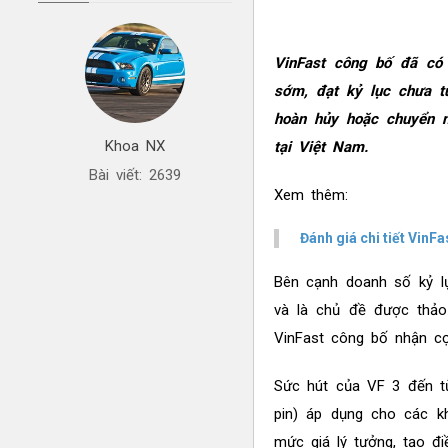
VinFast công bố đã c
sớm, đạt kỷ lục chưa t
hoàn hủy hoặc chuyển 
Khoa NX
tại Việt Nam.
Bài viết: 2639
Xem thêm:
Đánh giá chi tiết VinF
Bên cạnh doanh số kỷ l
và là chủ đề được thảo 
VinFast công bố nhận cọ
Sức hút của VF 3 đến từ
pin) áp dụng cho các k
mức giá lý tưởng, tạo đ