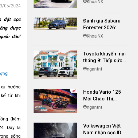
Khoa NX
23/05/2024
nghi, giá cạnh
tranh
n đặt cọc
Đánh giá Subaru
Forester 2026:
hông được
Mạnh mẽ, êm ái đi
Khoa NX
quốc dân”
cùng hệ thống
ADAS hoàn hảo
Toyota khuyến mại
tháng 8: Tiếp sức
đà tăng trưởng, tối
ngantnt
ượng
ưu chi phí mua xe
 xu hướng
Honda Vario 125
kể từ khi
Mới Chào Thị
Trường Việt: Bổ
ngantnt
Sung Phiên Bản
 đồng (kèm
Street, Giá Từ
Volkswagen Việt
42,69 Triệu Đồng
4. Đây là
Nam nhận cọc ID.
ượng sống