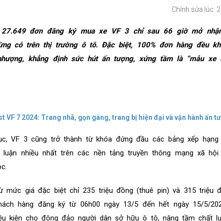
Chỉnh sửa lúc: 
ó 27.649 đơn đăng ký mua xe VF 3 chỉ sau 66 giờ mở nhậ
ừng có trên thị trường ô tô. Đặc biệt, 100% đơn hàng đều k
nhượng, khẳng định sức hút ấn tượng, xứng tầm là “mẫu xe 
ast VF 7 2024: Trang nhã, gọn gàng, trang bị hiện đại và vận hành ấn t
ục, VF 3 cũng trở thành từ khóa đứng đầu các bảng xếp hạng
luận nhiều nhất trên các nền tảng truyền thông mạng xã hội 
c.
 mức giá đặc biệt chỉ 235 triệu đồng (thuê pin) và 315 triệu
hách hàng đăng ký từ 06h00 ngày 13/5 đến hết ngày 15/5/202
iều kiện cho đông đảo người dân sở hữu ô tô, nâng tầm chất l