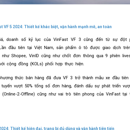
ast VF 5 2024: Thiết kế khác biệt, vận hành mạnh mẽ, an toàn
iá, doanh số kỷ lục của VinFast VF 3 cũng đến từ sự đột 
Lần đầu tiên tại Việt Nam, sản phẩm ô tô được giao dịch trê
 như Shopee, VinID cũng như chốt đơn thông qua 9 phiên live
ới cộng đồng (KOLs) phối hợp thực hiện.
hương thức bán hàng đã đưa VF 3 trở thành mẫu xe đầu tiên
 tuyến vượt 50% tổng số đơn hàng, đánh dấu sự phát triển vượ
Online-2-Offline) cũng như vai trò tiên phong của VinFast tại 
024: Thiết kế hiện đại, trang bị đủ dùng và vận hành tiên tiến