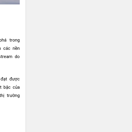
phá trong
n các nền
stream do
 đạt được
t bậc của
thị trường