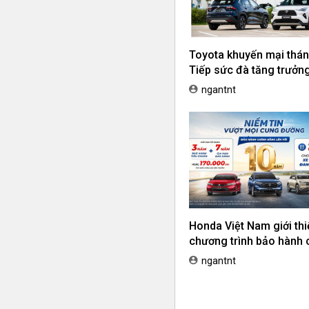
Toyota khuyến mại thán
Tiếp sức đà tăng trưởng,
ưu chi phí mua xe
ngantnt
Honda Việt Nam giới thi
chương trình bảo hành 
hãng lên tới 10 năm dà
ngantnt
khách hàng Ôtô