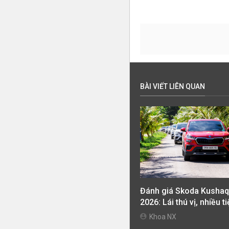
BÀI VIẾT LIÊN QUAN
Đánh giá Skoda Kushaq
2026: Lái thú vị, nhiều t
nghi, giá cạnh tranh
Khoa NX