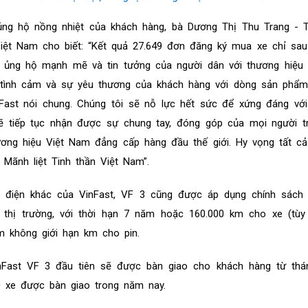
ủng hộ nồng nhiệt của khách hàng, bà Dương Thị Thu Trang - 
Việt Nam cho biết: “Kết quả 27.649 đơn đăng ký mua xe chỉ sau
ủng hộ mạnh mẽ và tin tưởng của người dân với thương hiệu ô
 tình cảm và sự yêu thương của khách hàng với dòng sản phẩm
nFast nói chung. Chúng tôi sẽ nỗ lực hết sức để xứng đáng vớ
ẽ tiếp tục nhận được sự chung tay, đóng góp của mọi người t
hương hiệu Việt Nam đẳng cấp hàng đầu thế giới. Hy vọng tất c
Mãnh liệt Tinh thần Việt Nam”.
 điện khác của VinFast, VF 3 cũng được áp dụng chính sách
 thị trường, với thời hạn 7 năm hoặc 160.000 km cho xe (tùy 
m không giới hạn km cho pin.
inFast VF 3 đầu tiên sẽ được bàn giao cho khách hàng từ thá
00 xe được bàn giao trong năm nay.