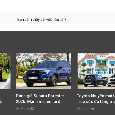
Bạn cảm thấy bài viết hữu ích?
Đánh giá Subaru Forester
Toyota khuyến mại t
iện
2026: Mạnh mẽ, êm ái đi
Tiếp sức đà tăng trư
cùng hệ thống ADAS hoàn
ưu chi phí mua xe
Khoa NX
ngantnt
hảo