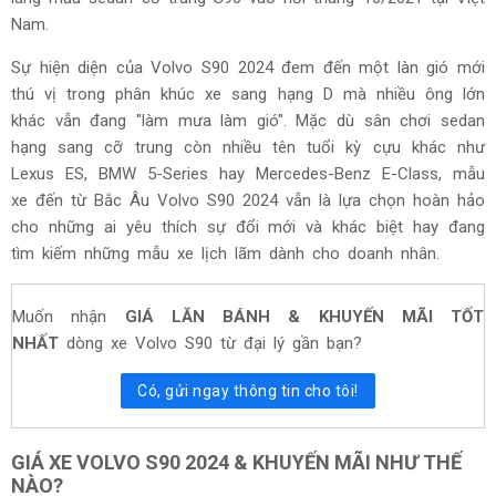
Nam.
Sự hiện diện của Volvo S90 2024 đem đến một làn gió mới
thú vị trong phân khúc xe sang hạng D mà nhiều ông lớn
khác vẫn đang "làm mưa làm gió". Mặc dù sân chơi sedan
hạng sang cỡ trung còn nhiều tên tuổi kỳ cựu khác như
Lexus ES, BMW 5-Series hay Mercedes-Benz E-Class, mẫu
xe đến từ Bắc Âu Volvo S90 2024 vẫn là lựa chọn hoàn hảo
cho những ai yêu thích sự đổi mới và khác biệt hay đang
tìm kiếm những mẫu xe lịch lãm dành cho doanh nhân.
Muốn nhận
GIÁ LĂN BÁNH & KHUYẾN MÃI TỐT
NHẤT
dòng xe Volvo S90 từ đại lý gần bạn?
Có, gửi ngay thông tin cho tôi!
GIÁ XE VOLVO S90 2024 & KHUYẾN MÃI NHƯ THẾ
NÀO?