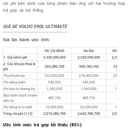
chi phí bên dưới của từng phiên bản ứng với hai trường hợp
trả góp và trả thẳng.
GIÁ XE VOLVO S90L ULTIMATE
Giá lăn bánh ước tính:
Hồ Chí Minh
Hà Nội
Khu vực 
1. Giá niêm yết
2,320,000,000
2,320,000,000
2,320,000
2. Các khoản thuế &
254,380,700
300,780,700
235,380,
phí
Thuế trước bạ
232,000,000
278,400,000
232,000,
Phí đăng kiểm
340,000
340,000
340,00
Phí bảo trì đường bộ
1,560,000
1,560,000
1,560,0
Bảo hiểm trách nhiệm
480,700
480,700
480,70
dân sự
Phí đăng kí ra biển
20,000,000
20,000,000
1,000,0
Tổng chi phí (1+2)
2,574,380,700
2,620,780,700
2,555,380
Ước tính mức trả góp tối thiểu (85%):