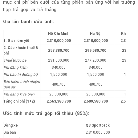
mục chi phí bên dưới của từng phiên bản ứng với hai trường
hợp trả góp và trả thẳng.
Giá lăn bánh ước tính:
Hồ Chí Minh
Hà Nội
Khu vực 
1. Giá niêm yết
2,310,000,000
2,310,000,000
2,310,000
2. Các khoản thuế &
253,380,700
299,580,700
234,380,
phí
Thuế trước bạ
231,000,000
277,200,000
231,000,
Phí đăng kiểm
340,000
340,000
340,00
Phí bảo trì đường bộ
1,560,000
1,560,000
1,560,0
Bảo hiểm trách nhiệm
480,700
480,700
480,70
dân sự
Phí đăng kí ra biển
20,000,000
20,000,000
1,000,0
Tổng chi phí (1+2)
2,563,380,700
2,609,580,700
2,544,380
Ước tính mức trả góp tối thiểu (85%):
Dòng xe
Q3 Sportback
Giá bán
2,310,000,000