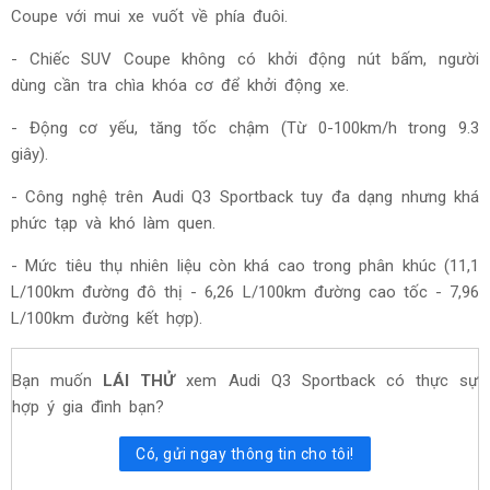
Coupe với mui xe vuốt về phía đuôi.
- Chiếc SUV Coupe không có khởi động nút bấm, người
dùng cần tra chìa khóa cơ để khởi động xe.
- Động cơ yếu, tăng tốc chậm (Từ 0-100km/h trong 9.3
giây).
- Công nghệ trên Audi Q3 Sportback tuy đa dạng nhưng khá
phức tạp và khó làm quen.
- Mức tiêu thụ nhiên liệu còn khá cao trong phân khúc (11,1
L/100km đường đô thị - 6,26 L/100km đường cao tốc - 7,96
L/100km đường kết hợp).
Bạn muốn
LÁI THỬ
xem Audi Q3 Sportback có thực sự
hợp ý gia đình bạn?
Có, gửi ngay thông tin cho tôi!