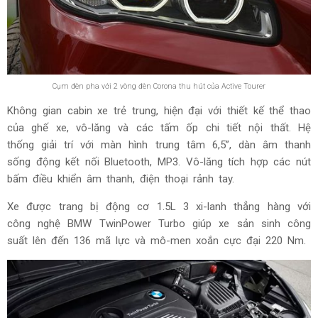
Cụm đèn pha với 2 vòng đèn Corona thu hút của Active Tourer
Không gian cabin xe trẻ trung, hiện đại với thiết kế thể thao
của ghế xe, vô-lăng và các tấm ốp chi tiết nội thất. Hệ
thống giải trí với màn hình trung tâm 6,5”, dàn âm thanh
sống động kết nối Bluetooth, MP3. Vô-lăng tích hợp các nút
bấm điều khiển âm thanh, điện thoại rảnh tay.
Xe được trang bị động cơ 1.5L 3 xi-lanh thẳng hàng với
công nghệ BMW TwinPower Turbo giúp xe sản sinh công
suất lên đến 136 mã lực và mô-men xoắn cực đại 220 Nm.