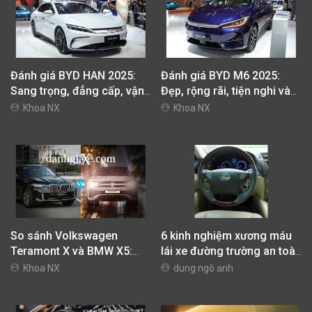
Đánh giá BYD HAN 2025:
Đánh giá BYD M6 2025:
Sang trọng, đẳng cấp, vận
Đẹp, rộng rãi, tiện nghi và
hành mạnh mẽ, giá bán kén
mạnh mẽ nhưng trạm sạc
Khoa NX
Khoa NX
khách
sẽ là rào cản
So sánh Volkswagen
6 kinh nghiệm xương máu
Teramont X và BMW X5:
lái xe đường trường an toàn
Giá nửa mà chất vẫn đầy
bắt buộc phải biết
Khoa NX
dung ngô anh