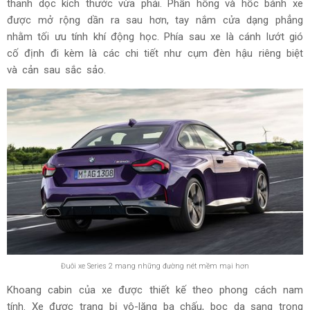
thanh dọc kích thước vừa phải. Phần hông và hốc bánh xe
được mở rộng dần ra sau hơn, tay nắm cửa dạng phẳng
nhằm tối ưu tính khí động học. Phía sau xe là cánh lướt gió
cố định đi kèm là các chi tiết như cụm đèn hậu riêng biệt
và cản sau sắc sảo.
Đuôi xe Series 2 mang những đường nét mềm mại hơn
Khoang cabin của xe được thiết kế theo phong cách nam
tính. Xe được trang bị vô-lăng ba chấu, bọc da sang trọng