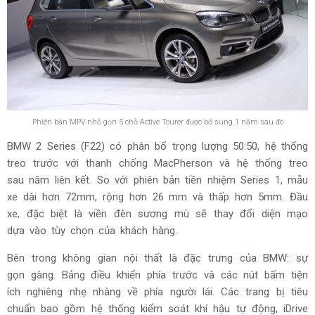
Phiên bản MPV nhỏ gọn 5 chỗ Active Tourer được bổ sung 1 năm sau đó
BMW 2 Series (F22) có phân bổ trọng lượng 50:50, hệ thống
treo trước với thanh chống MacPherson và hệ thống treo
sau năm liên kết. So với phiên bản tiền nhiệm Series 1, mẫu
xe dài hơn 72mm, rộng hơn 26 mm và thấp hơn 5mm. Đầu
xe, đặc biệt là viền đèn sương mù sẽ thay đổi diện mạo
dựa vào tùy chọn của khách hàng.
Bên trong không gian nội thất là đặc trưng của BMW: sự
gọn gàng. Bảng điều khiển phía trước và các nút bấm tiện
ích nghiêng nhẹ nhàng về phía người lái. Các trang bị tiêu
chuẩn bao gồm hệ thống kiểm soát khí hậu tự động, iDrive