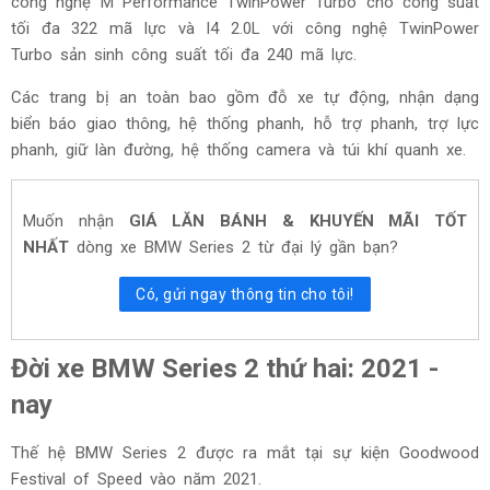
công nghệ M Performance TwinPower Turbo cho công suất
tối đa 322 mã lực và I4 2.0L với công nghệ TwinPower
Turbo sản sinh công suất tối đa 240 mã lực.
Các trang bị an toàn bao gồm đỗ xe tự động, nhận dạng
biển báo giao thông, hệ thống phanh, hỗ trợ phanh, trợ lực
phanh, giữ làn đường, hệ thống camera và túi khí quanh xe.
Muốn nhận
GIÁ LĂN BÁNH & KHUYẾN MÃI TỐT
NHẤT
dòng xe
BMW Series 2
từ đại lý gần bạn?
Có, gửi ngay thông tin cho tôi!
Đời xe BMW Series 2 thứ hai: 2021 -
nay
Thế hệ BMW Series 2 được ra mắt tại sự kiện Goodwood
Festival of Speed vào năm 2021.