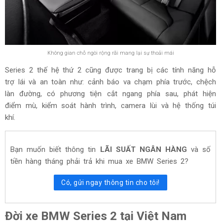
Không gian chỗ ngòi rộng rãi mang lại sự thoải mái
Series 2 thế hệ thứ 2 cũng được trang bị các tính năng hỗ
trợ lái và an toàn như: cảnh báo va chạm phía trước, chệch
làn đường, có phương tiện cắt ngang phía sau, phát hiện
điểm mù, kiểm soát hành trình, camera lùi và hệ thống túi
khí.
Bạn muốn biết thông tin
LÃI SUẤT NGÂN HÀNG
và số
tiền hàng tháng phải trả khi mua xe
BMW Series 2
?
Có, gửi ngay thông tin cho tôi!
Đời xe BMW Series 2 tại Việt Nam