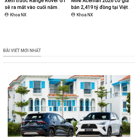
Xem trước Range Rover GT
MINI Aceman 2026 có giá
sẽ ra mắt vào cuối năm
bán 2,419 tỷ đồng tại Việt
2026
Nam
Khoa NX
Khoa NX
BÀI VIẾT MỚI NHẤT