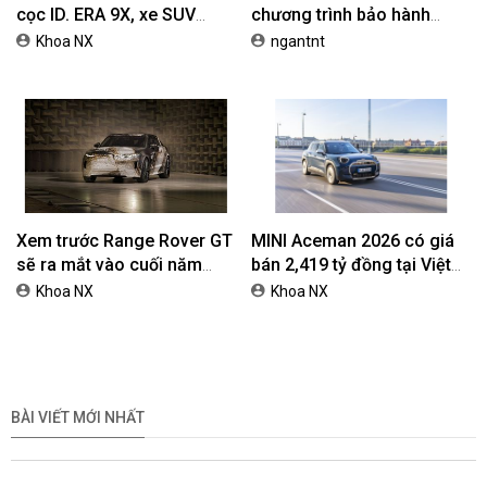
cọc ID. ERA 9X, xe SUV
chương trình bảo hành
EREV dự kiến giá dưới 3 tỷ
chính hãng lên tới 10 năm
Khoa NX
ngantnt
đồng
dành cho khách hàng Ôtô
Xem trước Range Rover GT
MINI Aceman 2026 có giá
sẽ ra mắt vào cuối năm
bán 2,419 tỷ đồng tại Việt
2026
Nam
Khoa NX
Khoa NX
BÀI VIẾT MỚI NHẤT