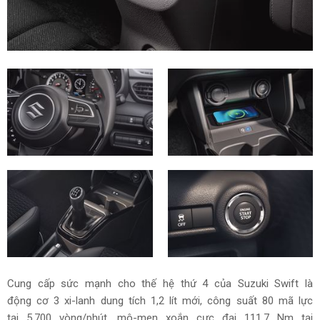
Cung cấp sức mạnh cho thế hệ thứ 4 của Suzuki Swift là
động cơ 3 xi-lanh dung tích 1,2 lít mới, công suất 80 mã lực
tại 5.700 vòng/phút, mô-men xoắn cực đại 111,7 Nm tại