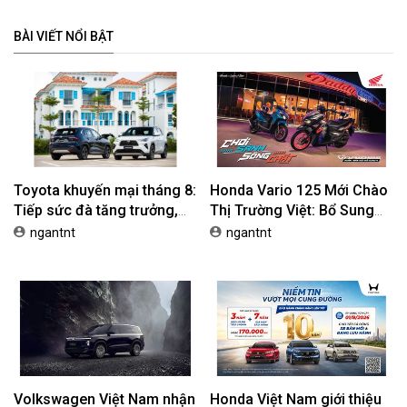
BÀI VIẾT NỔI BẬT
Toyota khuyến mại tháng 8:
Honda Vario 125 Mới Chào
Tiếp sức đà tăng trưởng,
Thị Trường Việt: Bổ Sung
tối ưu chi phí mua xe
Phiên Bản Street, Giá Từ
ngantnt
ngantnt
42,69 Triệu Đồng
Volkswagen Việt Nam nhận
Honda Việt Nam giới thiệu