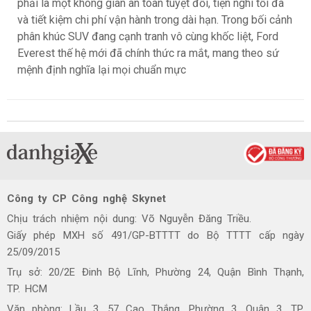
phải là một không gian an toàn tuyệt đối, tiện nghi tối đa
và tiết kiệm chi phí vận hành trong dài hạn. Trong bối cảnh
phân khúc SUV đang cạnh tranh vô cùng khốc liệt, Ford
Everest thế hệ mới đã chính thức ra mắt, mang theo sứ
mệnh định nghĩa lại mọi chuẩn mực
Công ty CP Công nghệ Skynet
Chịu trách nhiệm nội dung: Võ Nguyễn Đăng Triều.
Giấy phép MXH số 491/GP-BTTTT do Bộ TTTT cấp ngày
25/09/2015
Trụ sở: 20/2E Đinh Bộ Lĩnh, Phường 24, Quận Bình Thạnh,
TP. HCM
Văn phòng: Lầu 3, 57 Cao Thắng, Phường 3, Quận 3, TP.