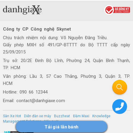
Công ty CP Công nghệ Skynet
Chịu trách nhiệm nội dung: Võ Nguyễn Đăng Triều.
Giấy phép MXH số 491/GP-BTTTT do Bộ TTTT cấp ngày
25/09/2015
Trụ sở: 20/2E Đinh Bộ Lĩnh, Phường 24, Quận Bình Thạnh,
TP. HCM
Văn phòng: Lầu 3, 57 Cao Thắng, Phường 3, Quận 3, TP.
HCM
Hotline: 090 66 12344
Email: contact@danhgiaxe.com
Sàn Xe Hot
Diễn đàn xe máy
Buzzheat
Đầm Maxi
Knowledge
Management Solutions
Váy cưới
Tải giá lăn bánh