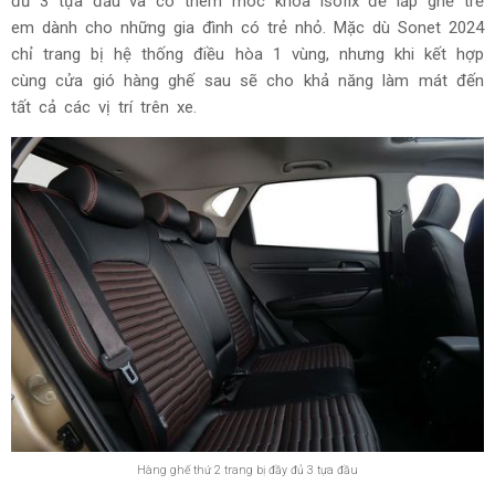
đủ 3 tựa đầu và có thêm móc khóa isofix để lắp ghế trẻ
em dành cho những gia đình có trẻ nhỏ. Mặc dù Sonet 2024
chỉ trang bị hệ thống điều hòa 1 vùng, nhưng khi kết hợp
cùng cửa gió hàng ghế sau sẽ cho khả năng làm mát đến
tất cả các vị trí trên xe.
Hàng ghế thứ 2 trang bị đầy đủ 3 tựa đầu