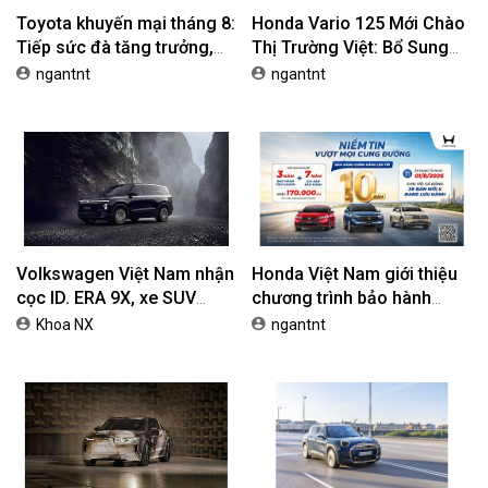
Toyota khuyến mại tháng 8:
Honda Vario 125 Mới Chào
Tiếp sức đà tăng trưởng,
Thị Trường Việt: Bổ Sung
tối ưu chi phí mua xe
Phiên Bản Street, Giá Từ
ngantnt
ngantnt
42,69 Triệu Đồng
Volkswagen Việt Nam nhận
Honda Việt Nam giới thiệu
cọc ID. ERA 9X, xe SUV
chương trình bảo hành
EREV dự kiến giá dưới 3 tỷ
chính hãng lên tới 10 năm
Khoa NX
ngantnt
đồng
dành cho khách hàng Ôtô