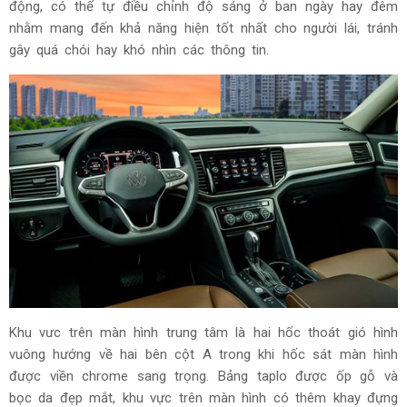
động, có thể tự điều chỉnh độ sáng ở ban ngày hay đêm
nhằm mang đến khả năng hiện tốt nhất cho người lái, tránh
gây quá chói hay khó nhìn các thông tin.
Khu vưc trên màn hình trung tâm là hai hốc thoát gió hình
vuông hướng về hai bên cột A trong khi hốc sát màn hình
được viền chrome sang trọng. Bảng taplo được ốp gỗ và
bọc da đẹp mắt, khu vực trên màn hình có thêm khay đựng