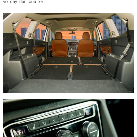
vỏ dày dặn của xe.