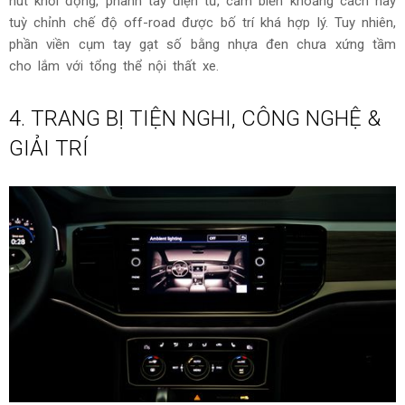
nút khởi động, phanh tay điện tử, cảm biến khoảng cách hay
tuỳ chỉnh chế độ off-road được bố trí khá hợp lý. Tuy nhiên,
phần viền cụm tay gạt số bằng nhựa đen chưa xứng tầm
cho lắm với tổng thể nội thất xe.
4. TRANG BỊ TIỆN NGHI, CÔNG NGHỆ &
GIẢI TRÍ