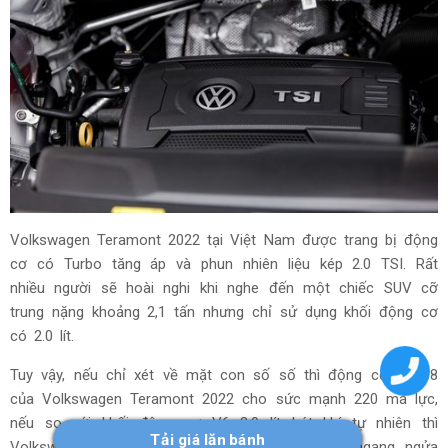
Volkswagen Teramont 2022 tại Việt Nam được trang bị động
cơ có Turbo tăng áp và phun nhiên liệu kép 2.0 TSI. Rất
nhiều người sẽ hoài nghi khi nghe đến một chiếc SUV cỡ
trung nặng khoảng 2,1 tấn nhưng chỉ sử dụng khối động cơ
có 2.0 lít.
Tuy vậy, nếu chỉ xét về mặt con số số thì động cơ EA888
của Volkswagen Teramont 2022 cho sức mạnh 220 mã lực,
nếu so với khối động cơ V6 3.0 lít hút khí tự nhiên thì
Tải giá lăn bánh
Volkswagen Teramont 2022 thì có sức mạnh ngang ngửa