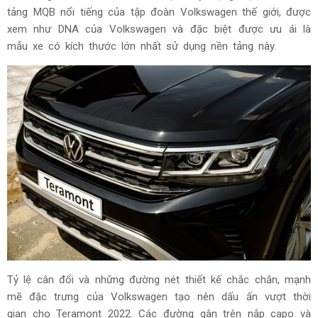
tảng MQB nổi tiếng của tập đoàn Volkswagen thế giới, được
xem như DNA của Volkswagen và đặc biệt được ưu ái là
mẫu xe có kích thước lớn nhất sử dụng nền tảng này.
Tỷ lệ cân đối và những đường nét thiết kế chắc chắn, mạnh
mẽ đặc trưng của Volkswagen tạo nên dấu ấn vượt thời
gian cho Teramont 2022. Các đường gân trên nắp capo và