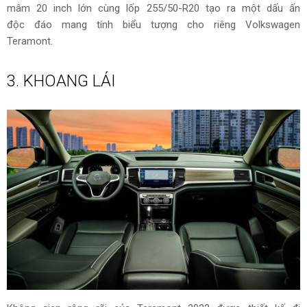
mâm 20 inch lớn cùng lốp 255/50-R20 tạo ra một dấu ấn
độc đáo mang tính biểu tượng cho riêng Volkswagen
Teramont.
3. KHOANG LÁI