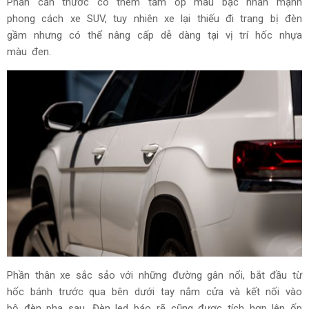
Phần cản thước có thêm tấm ốp màu bạc nhấn mạnh
phong cách xe SUV, tuy nhiên xe lại thiếu đi trang bị đèn
gầm nhưng có thể nâng cấp dễ dàng tại vị trí hốc nhựa
màu đen.
Phần thân xe sắc sảo với những đường gân nổi, bắt đầu từ
hốc bánh trước qua bên dưới tay nắm cửa và kết nối vào
bộ đèn pha sau. Đèn led báo rẽ cũng được tích hợp lên ốp