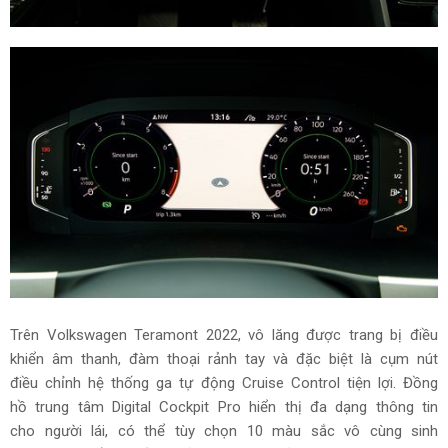
Trên Volkswagen Teramont 2022, vô lăng được trang bị điều
khiển âm thanh, đàm thoại rảnh tay và đặc biệt là cụm nút
điều chỉnh hệ thống ga tự động Cruise Control tiện lợi.
Đồng
hồ trung tâm Digital Cockpit Pro hiển thị đa dạng thông tin
cho người lái, có thể tùy chọn 10 màu sắc vô cùng sinh