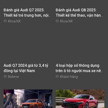
Audi Q3 2.0 TFSI
Audi Q3
Quattro
1,640 tỷ
Liên hệ
Dáng xe
Dáng xe
SUV 5 chỗ
SUV 5 chỗ
Số chỗ ngồi
Số chỗ ngồi
5
5
Số cửa sổ
Số cửa sổ
5.00
4.00
Kiểu động cơ
Kiểu động cơ
Dung tích động cơ
Dung tích động cơ
2.00L
2.00L
Công suất cực đại
Công suất cực đại
220.00 mã lực , tại
211.00 mã lực , tại 5000.00 vòng/phút