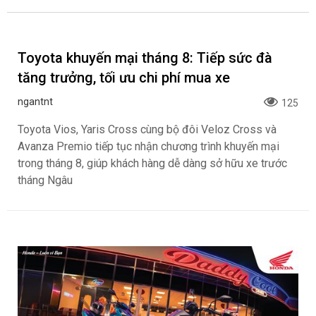
Audi Q3 2025: Giá lăn bánh
Audi e-tron GT 2025: Giá
và khuyến mãi T8/2025,
lăn bánh và khuyến mãi
màu sắc, đánh giá, thông
T8/2025, màu sắc, đánh
ngantnt
ngantnt
số kỹ thuật
giá, thông số kỹ thuật
BÀI VIẾT NỔI BẬT
Toyota khuyến mại tháng 8:
Honda Vario 125 Mới Chào
Tiếp sức đà tăng trưởng,
Thị Trường Việt: Bổ Sung