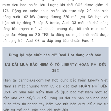
mức tiêu hao nhiên liệu. Lượng khí thải CO2 được giảm đi
17%. Động cơ turbo phun nhiên liệu trực tiếp 2.0 sản sinh
công suất 162 kW (tương đương 220 mã lực). Kết hợp với
hộp số tự động 7 cấp S tronic, Audi Q3 mới có khả năng
tăng tốc mạnh mẽ và nhanh chóng đạt tới mô men xoắn
cực đại. Động cơ 2.0 TFSI là động cơ mạnh mẽ nhất được
sử dụng trên Audi Q3 và đáp ứng tiêu chuẩn Euro 4.
Dừng lại một chút bác ơi!! Deal Hot đang chờ bác.
ƯU ĐÃI MUA BẢO HIỂM Ô TÔ LIBERTY HOÀN PHÍ ĐẾN
35%
Hiện tại danhgiaXe.com kết hợp cùng bảo hiểm Liberty Việt
Nam ra mắt chương trình ưu đãi đặc biệt
HOÀN PHÍ ĐẾN
35%
khi mua bảo hiểm thân vỏ (giúp bác tiết kiệm một số
tiền kha khá đấy!) Vì số lượng ưu đãi có hạn nên bác nào
quan tâm thì nhanh tay bấm vào nút bên dưới để được tư
vấn cụ thể nhé, các bác chỉ mất 30s.