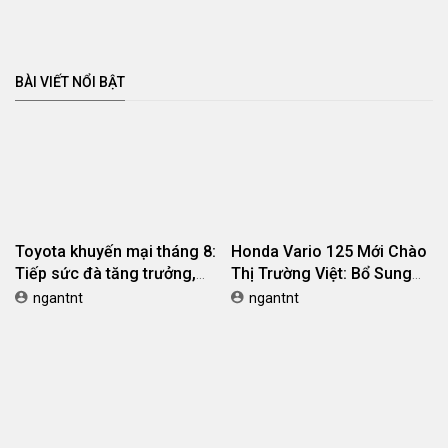
đồng tại Việt Nam
trên ô tô người mua xe nên
biết
Believe
Khách hàng
Audi Q3 2025: Giá lăn bánh
Audi e-tron GT 2025: Giá
và khuyến mãi T8/2025,
lăn bánh và khuyến mãi
màu sắc, đánh giá, thông
T8/2025, màu sắc, đánh
ngantnt
ngantnt
số kỹ thuật
giá, thông số kỹ thuật
BÀI ĐÁNH GIÁ NỔI BẬT