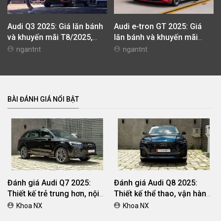
4500.00 vòng/phút
Momen xoắn cực đại
Momen xoắn cực đại
350.00 Nm , tại 1.500 -
300.00 Nm , tại 1.800–4.900
4.400 vòng/phút
vòng/phút
Hộp số
Hộp số
7.00 cấp
7.00 cấp
Kiểu dẫn động
Kiểu dẫn động
toàn thời gian
toàn thời gian Quattro
Mức tiêu hao nhiên liệu
Mức tiêu hao nhiên liệu
6.60l/100km
7.70l/100km
Điều hòa
Điều hòa
Tự động 02 vùng
tự động 4 vùng
Số lượng túi khí
Số lượng túi khí
06 túi khí
6 túi khí
Bạn cảm thấy bài viết hữu ích?