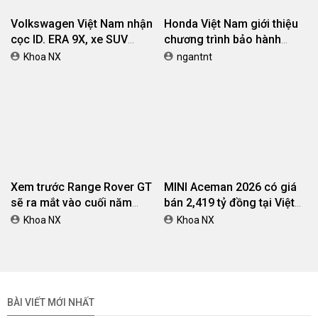
Đánh giá Audi Q7 2025:
Đánh giá Audi Q8 2025:
Thiết kế trẻ trung hơn, nội
Thiết kế thể thao, vận hành
thất tiện nghi và vận hành
mạnh mẽ, trang bị hiện đại
Khoa NX
Khoa NX
tinh tế
Audi Q7 2024 giá từ 3,4 tỷ
4 loại hộp số thông dụng
đồng tại Việt Nam
trên ô tô người mua xe nên
biết
Believe
Khách hàng