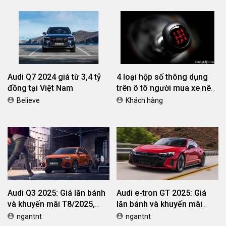
BÀI VIẾT LIÊN QUAN
Đánh giá Audi Q7 2025:
Đánh giá Audi Q8 2025:
Thiết kế trẻ trung hơn, nội
Thiết kế thể thao, vận hành
thất tiện nghi và vận hành
mạnh mẽ, trang bị hiện đại
Khoa NX
Khoa NX
tinh tế
Audi Q7 2024 giá từ 3,4 tỷ
4 loại hộp số thông dụng