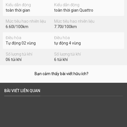
Trụ C thiết kế dốc khiến không gian khoang hành lý bị hạn chế. Tuy
nhiên xe vẫn sở hữu khoang chứa đồ dung tích 460 lít và có thể tăng
lên tới 1.365 lít khi gập hàng ghế sau
THÔNG SỐ KỸ THUẬT