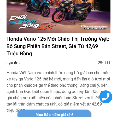
tối ưu chi phí mua xe
Phiên Bản Street, Giá Từ
ngantnt
ngantnt
42,69 Triệu Đồng
Volkswagen Việt Nam nhận
Honda Việt Nam giới thiệu
cọc ID. ERA 9X, xe SUV
chương trình bảo hành
EREV dự kiến giá dưới 3 tỷ
chính hãng lên tới 10 năm
Khoa NX
ngantnt
đồng
dành cho khách hàng Ôtô
Xem trước Range Rover GT
MINI Aceman 2026 có giá
Mua Bảo hiểm giá tốt!
sẽ ra mắt vào cuối năm
bán 2,419 tỷ đồng tại Việt