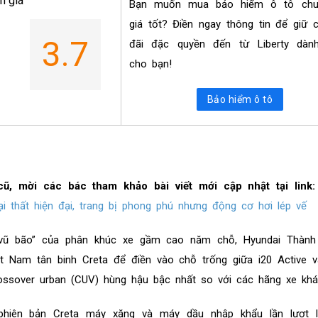
h giá
Bạn muốn mua bảo hiểm ô tô ch
giá tốt? Điền ngay thông tin để giữ 
3.7
đãi đặc quyền đến từ Liberty dành
cho bạn!
Bảo hiểm ô tô
cũ, mời các bác tham khảo bài viết mới cập nhật tại link:
i thất hiện đại, trang bị phong phú nhưng động cơ hơi lép vế
 “vũ bão” của phân khúc xe gầm cao năm chỗ, Hyundai Thàn
 Nam tân binh Creta để điền vào chỗ trống giữa i20 Active v
ossover urban (CUV) hùng hậu bậc nhất so với các hãng xe khá
phiên bản Creta máy xăng và máy dầu nhập khẩu lần lượt 