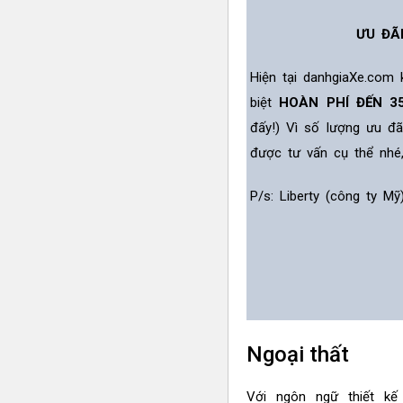
ƯU ĐÃ
Hiện tại danhgiaXe.com
biệt
HOÀN PHÍ ĐẾN 3
đấy!) Vì số lượng ưu đ
được tư vấn cụ thể nhé
P/s: Liberty (công ty M
Ngoại thất
Với ngôn ngữ thiết kế