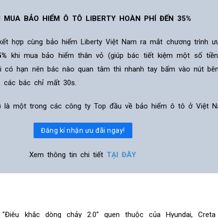
I MUA BẢO HIỂM Ô TÔ LIBERTY HOÀN PHÍ ĐẾN 35%
 kết hợp cùng bảo hiểm Liberty Việt Nam ra mắt chương trình ư
5%
khi mua bảo hiểm thân vỏ (giúp bác tiết kiệm một số tiề
ãi có hạn nên bác nào quan tâm thì nhanh tay bấm vào nút bê
, các bác chỉ mất 30s.
ỹ) là một trong các công ty Top đầu về bảo hiểm ô tô ở Việt N
Đăng kí nhận ưu đãi ngay!
Xem thông tin chi tiết
TẠI ĐÂY
 "Điêu khắc dòng chảy 2.0" quen thuộc của Hyundai, Cret