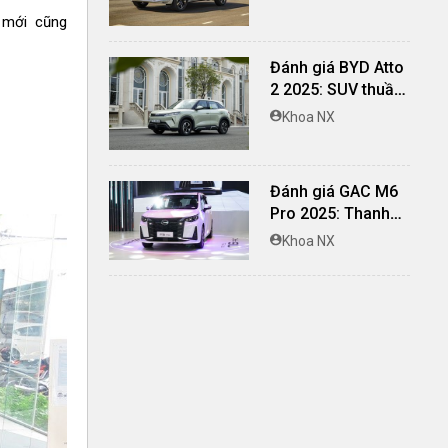
toàn và đủ khác
 mới cũng
biệt
Đánh giá BYD Atto
2 2025: SUV thuần
điện lái hay, cách
Khoa NX
âm vượt trội
Đánh giá GAC M6
Pro 2025: Thanh
lịch, rộng rãi, đầy
Khoa NX
đủ tiện nghi, vận
hành tinh tế