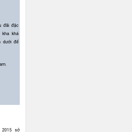
u đãi đặc
n kha khá
n dưới để
am.
a 2015 sở