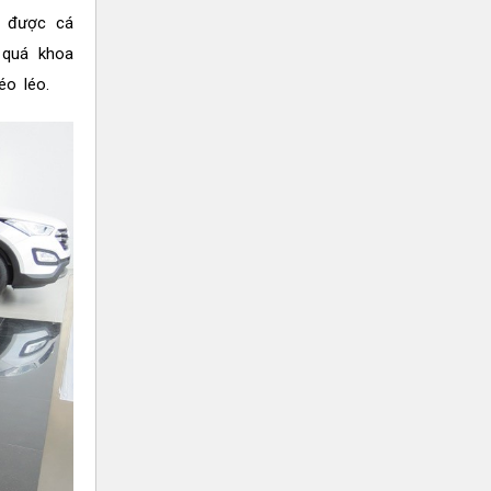
o được cá
 quá khoa
o léo.