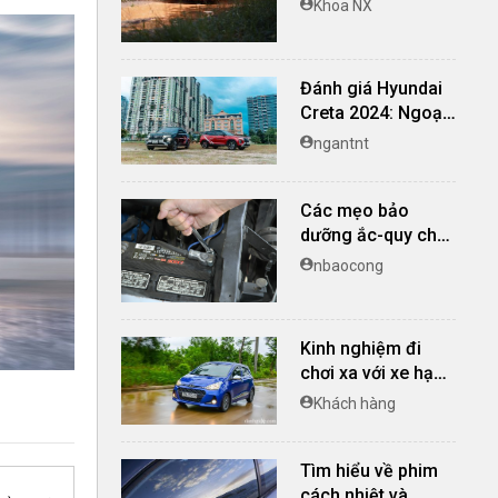
Khoa NX
tinh tế, vận hành
linh hoạt
Đánh giá Hyundai
Creta 2024: Ngoại
thất hiện đại, trang
ngantnt
bị phong phú
nhưng động cơ hơi
lép vế
Các mẹo bảo
dưỡng ắc-quy cho
xe ô tô
nbaocong
Kinh nghiệm đi
chơi xa với xe hạng
A
Khách hàng
Tìm hiểu về phim
cách nhiệt và