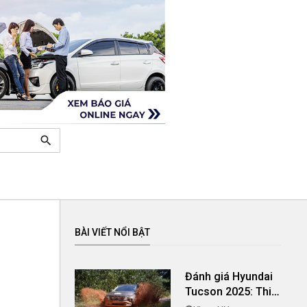
search
BÀI VIẾT NỔI BẬT
Đánh giá Hyundai
Tucson 2025: Thiết
kế bắt mắt, nội thất