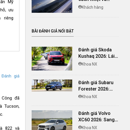
uẩn Mỹ
những địa chỉ dán
Khách hàng
chỗ, ưu
phim cách nhiệt uy
 riêng
tín cho xe
BÀI ĐÁNH GIÁ NỔI BẬT
Đánh giá Skoda
Kushaq 2026: Lái
thú vị, nhiều tiện
Khoa NX
nghi, giá cạnh
tranh
Đánh giá
Đánh giá Subaru
Forester 2026:
Mạnh mẽ, êm ái đi
Khoa NX
h Công đã
cùng hệ thống
à Tucson,
ADAS hoàn hảo
Đánh giá Volvo
c.
XC60 2026: Sang
trọng tinh giản, an
Khoa NX
là 822 và