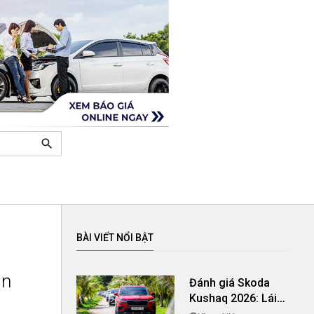
search
BÀI VIẾT NỔI BẬT
àn
Đánh giá Skoda
Kushaq 2026: Lái
thú vị, nhiều tiện