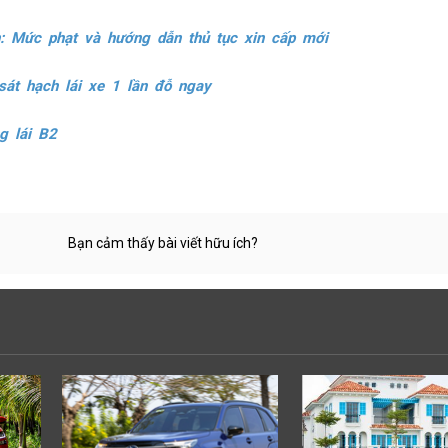
n: Mức phạt và hướng dẫn thủ tục xin cấp mới
sát hạch lái xe 1 lần đỗ ngay
g lái B2
Bạn cảm thấy bài viết hữu ích?