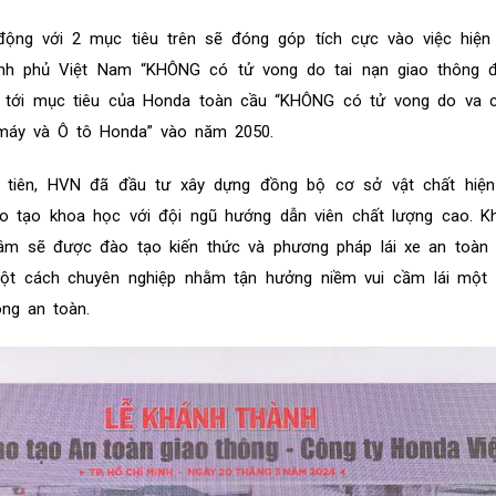
động với 2 mục tiêu trên sẽ đóng góp tích cực vào việc hiện
ính phủ Việt Nam “KHÔNG có tử vong do tai nạn giao thông 
 tới mục tiêu của Honda toàn cầu “KHÔNG có tử vong do va 
 máy và Ô tô Honda” vào năm 2050.
 tiên, HVN đã đầu tư xây dựng đồng bộ cơ sở vật chất hiện 
o tạo khoa học với đội ngũ hướng dẫn viên chất lượng cao. K
tâm sẽ được đào tạo kiến thức và phương pháp lái xe an toàn 
t cách chuyên nghiệp nhằm tận hưởng niềm vui cầm lái một 
ông an toàn.