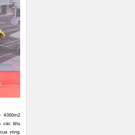
ó 4.000m2
h các khu
 cua vòng,