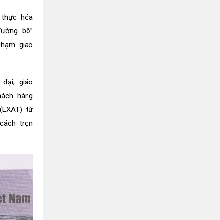
 thực hóa
đường bộ”
chạm giao
đại, giáo
hách hàng
(LXAT) từ
cách trọn