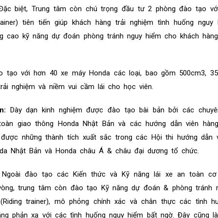
Đặc biệt, Trung tâm còn chú trọng đầu tư 2 phòng đào tạo vớ
trainer) tiên tiến giúp khách hàng trải nghiệm tình huống ngu
ng cao kỹ năng dự đoán phòng tránh nguy hiểm cho khách hàng
đào tạo với hơn 40 xe máy Honda các loại, bao gồm 500cm3, 3
rải nghiệm và niềm vui cầm lái cho học viên.
n:
Dày dạn kinh nghiệm được đào tạo bài bản bởi các chuyê
toàn giao thông Honda Nhật Bản và các hướng dẫn viên hàn
ược những thành tích xuất sắc trong các Hội thi hướng dẫn vi
da Nhật Bản và Honda châu Á & châu đại dương tổ chức.
:
Ngoài đào tạo các Kiến thức và Kỹ năng lái xe an toàn cơ
vòng, trung tâm còn đào tạo Kỹ năng dự đoán & phòng tránh rủ
(Riding trainer), mô phỏng chính xác và chân thực các tình h
ng phản xạ với các tình huống nguy hiểm bất ngờ. Đây cũng là