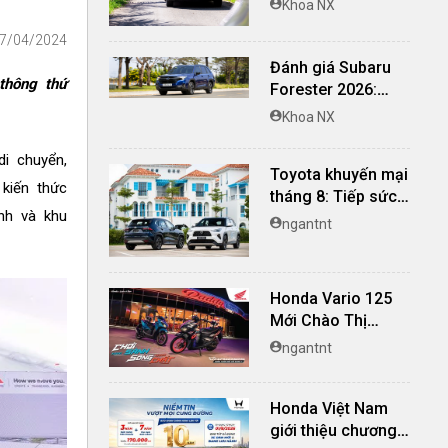
Khoa NX
nghi, giá cạnh
17/04/2024
tranh
Đánh giá Subaru
thông thứ
Forester 2026:
Mạnh mẽ, êm ái đi
Khoa NX
cùng hệ thống
ADAS hoàn hảo
di chuyển,
Toyota khuyến mại
kiến thức
tháng 8: Tiếp sức
nh và khu
đà tăng trưởng, tối
ngantnt
ưu chi phí mua xe
Honda Vario 125
Mới Chào Thị
Trường Việt: Bổ
ngantnt
Sung Phiên Bản
Street, Giá Từ
Honda Việt Nam
42,69 Triệu Đồng
giới thiệu chương