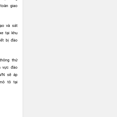
toàn giao
tạo và sát
xe tại khu
ết bị đào
thông thứ
nh vực đào
HVN sẽ áp
mô tô tại