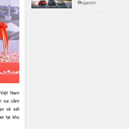
trình bảo hành
ngantnt
chính hãng lên tới
10 năm dành cho
khách hàng Ôtô
 Việt Nam
ềm vui cầm
ạo và sát
xe tại khu