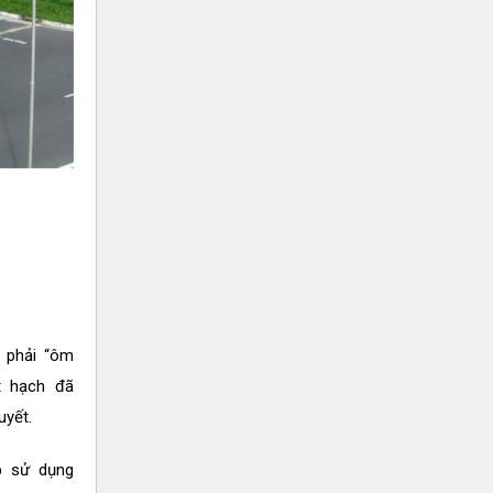
 phải “ôm
át hạch đã
yết.
p sử dụng