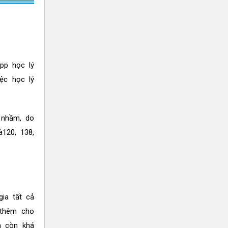
App học lý
ệc học lý
 nhầm, do
à120, 138,
ia tất cả
 thêm cho
h còn khá