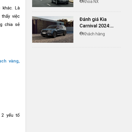
Khoa NX
cùng trải nghiệm
 khác. Là
vận hành khác biệt
 thấy việc
Đánh giá Kia
g chia sẻ
Carnival 2024:
Nâng cấp toàn
Khách hàng
diện, trải nghiệm
xứng tầm
ạch vàng,
 2 yếu tố