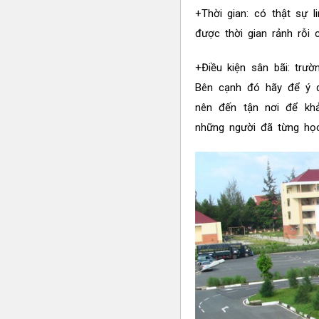
+Thời gian: có thật sự l
được thời gian rảnh rỗi 
+Điều kiện sân bãi: trư
Bên cạnh đó hãy để ý đế
nên đến tận nơi để kh
những người đã từng học