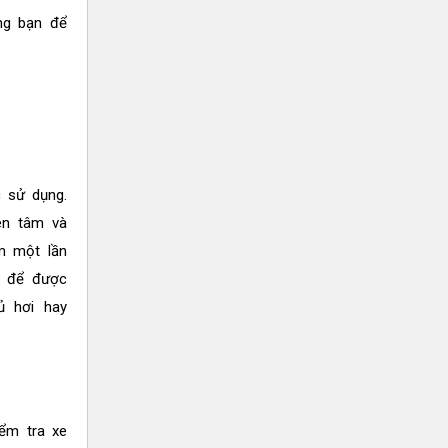
ng bạn để
c sử dụng.
ên tâm và
m một lần
i để được
ủ hơi hay
iểm tra xe