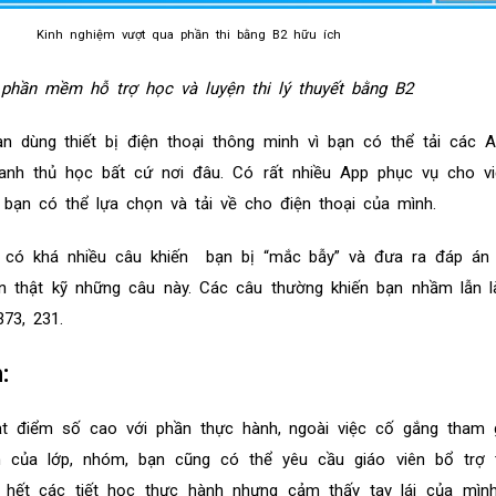
Kinh nghiệm vượt qua phần thi bằng B2 hữu ích
phần mềm hỗ trợ học và luyện thi lý thuyết bằng B2
ạn dùng thiết bị điện thoại thông minh vì bạn có thể tải các 
ranh thủ học bất cứ nơi đâu. Có rất nhiều App phục vụ cho vi
 bạn có thể lựa chọn và tải về cho điện thoại của mình.
t, có khá nhiều câu khiến bạn bị “mắc bẫy” và đưa ra đáp án
n thật kỹ những câu này. Các câu thường khiến bạn nhầm lẫn l
373, 231.
:
t điểm số cao với phần thực hành, ngoài việc cố gắng tham g
h của lớp, nhóm, bạn cũng có thể yêu cầu giáo viên bổ trợ
 hết các tiết học thực hành nhưng cảm thấy tay lái của mìn