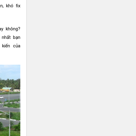
n, khó fix
hay không?
 nhất bạn
 kiến của