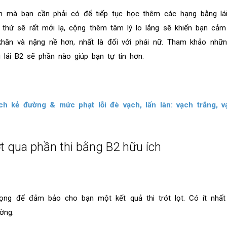
n mà bạn cần phải có để tiếp tục học thêm các hạng bằng lái
 thứ sẽ rất mới lạ, cộng thêm tâm lý lo lắng sẽ khiến bạn cảm
khăn và nặng nề hơn, nhất là đối với phái nữ. Tham khảo nhữn
 lái B2 sẽ phần nào giúp bạn tự tin hơn.
ch kẻ đường & mức phạt lỗi đè vạch, lấn làn: vạch trắng, v
t qua phần thi bằng B2 hữu ích
ọng để đảm bảo cho bạn một kết quả thi trót lọt. Có ít nhất
ờng: