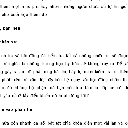
t thêm một mức phí, hãy nhóm những người chưa đủ tự tin giố
í cho buổi học thêm đó.
, bạn nên:
nhận xe:
hanh tra và hội đồng đã kiểm tra tất cả những chiếc xe sẽ đượ
g có nghĩa là những trường hợp hy hữu sẽ không xảy ra. Để y
g gây ra sự cố phá hỏng bài thi, hãy tự mình kiểm tra xe thê
 phát hiện có vấn đề, hãy liên hệ ngay với hội đồng chấm th
heo đó những bộ phận mà bạn nên lưu tâm là: lốp xe có đ
 yêu cầu? lẫy điểu khiển có hoạt động tốt?
hi vào phần thi
nữa côn phanh ga số, bật tắt chìa khóa điện một vài lần và k