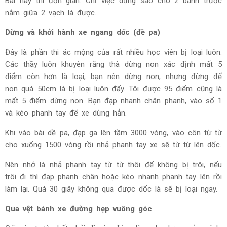
Bài này thì đơn giản. Chỉ việc dừng sao cho 2 bánh trước
nằm giữa 2 vạch là được.
Dừng và khởi hành xe ngang dốc (đề pa)
Đây là phần thi ác mộng của rất nhiều học viên bị loại luôn.
Các thầy luôn khuyên rằng thà dừng non xác định mất 5
điểm còn hơn là loại, bạn nên dừng non, nhưng đừng để
non quá 50cm là bị loại luôn đấy. Tôi được 95 điểm cũng là
mất 5 điểm dừng non. Bạn đạp nhanh chân phanh, vào số 1
và kéo phanh tay để xe dừng hẳn.
Khi vào bài dề pa, đạp ga lên tầm 3000 vòng, vào côn từ từ
cho xuống 1500 vòng rồi nhả phanh tay xe sẽ từ từ lên dốc.
Nên nhớ là nhả phanh tay từ từ thôi để không bị trôi, nếu
trôi đi thì đạp phanh chân hoặc kéo nhanh phanh tay lên rồi
làm lại. Quá 30 giây không qua được dốc là sẽ bị loại ngay.
Qua vệt bánh xe đường hẹp vuông góc