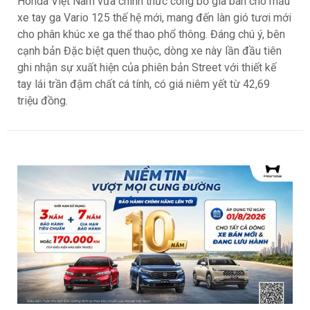
Honda Việt Nam vừa chính thức công bố giá bán cho mẫu
xe tay ga Vario 125 thế hệ mới, mang đến làn gió tươi mới
cho phân khúc xe ga thể thao phổ thông. Đáng chú ý, bên
cạnh bản Đặc biệt quen thuộc, dòng xe này lần đầu tiên
ghi nhận sự xuất hiện của phiên bản Street với thiết kế
tay lái trần đậm chất cá tính, có giá niêm yết từ 42,69
triệu đồng.