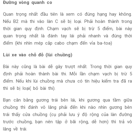
Đường vòng quanh co
Quan trọng nhất đầu tiên là xem có đúng hạng hay không.
Nếu B2 mà thi vào làn C sẽ bị loại. Phải hoàn thành trong
thời gian quy định. Chạm vạch sẽ bị trừ 5 điểm, bài này
quan trọng nhất là đánh tay lái phải nhanh và đúng thời
điểm (khi nhìn mép cắp cabo chạm đến vỉa ba-toa)
Lùi xe vào chỗ đỗ (lùi chuồng)
Bài này cũng là bài dễ gây trượt nhất. Trong thời gian quy
định phải hoàn thành bài thi. Mỗi lần chạm vạch bị trừ 5
điểm. Nếu khi lùi chuồng mà chưa có tín hiệu kiểm tra đã ra
thì sẽ bị loại( bỏ bài thi).
Bạn căn bằng gương trái bên lái, khi gương qua tầm giữa
chuồng thì đánh vô lăng phải đến khi nào nhìn gương bên
trái thấy cửa chuồng (cụ phải lưu ý độ rộng của làn đường
trước chuồng, bạn nên tập ở bãi rộng, dễ hơn) thì trả vô
lăng về trái.