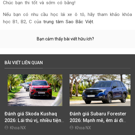
Chúc bạn thi tốt và sớm có bằng!
Nếu bạn có nhu cầu học lái xe ô tô, hãy tham khảo khóa
học B1, B2, C của
trung tâm Sao Bắc Việt
.
Bạn cảm thấy bài viết hữu ích?
BÀI VIẾT LIÊN QUAN
Đánh giá Skoda Kushaq
Đánh giá Subaru Forester
2026: Lái thú vị, nhiều tiện
2026: Mạnh mẽ, êm ái đi
nghi, giá cạnh tranh
cùng hệ thống ADAS hoàn
Khoa NX
Khoa NX
hảo