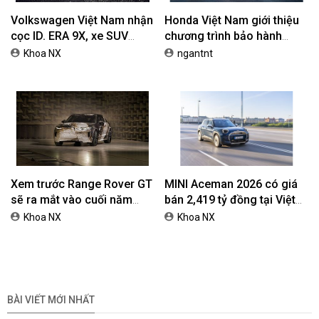
Volkswagen Việt Nam nhận
Honda Việt Nam giới thiệu
cọc ID. ERA 9X, xe SUV
chương trình bảo hành
EREV dự kiến giá dưới 3 tỷ
chính hãng lên tới 10 năm
Khoa NX
ngantnt
đồng
dành cho khách hàng Ôtô
Xem trước Range Rover GT
MINI Aceman 2026 có giá
sẽ ra mắt vào cuối năm
bán 2,419 tỷ đồng tại Việt
2026
Nam
Khoa NX
Khoa NX
BÀI VIẾT MỚI NHẤT