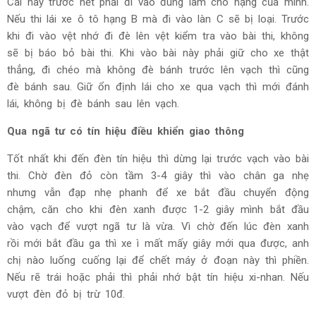
Cái này trước hết phải đi vào đúng làm cho hạng của mình.
Nếu thi lái xe ô tô hạng B mà đi vào làn C sẽ bị loại. Trước
khi đi vào vệt nhớ đi đè lên vệt kiểm tra vào bài thi, không
sẽ bị báo bỏ bài thi. Khi vào bài này phải giữ cho xe thật
thẳng, đi chéo mà không đè bánh trước lên vạch thì cũng
đè bánh sau. Giữ ổn định lái cho xe qua vạch thì mới đánh
lái, không bị đè bánh sau lên vạch.
Qua ngã tư có tín hiệu điều khiển giao thông
Tốt nhất khi đến đèn tín hiệu thì dừng lại trước vạch vào bài
thi. Chờ đèn đỏ còn tầm 3-4 giây thì vào chân ga nhẹ
nhưng vẫn đạp nhẹ phanh để xe bắt đầu chuyển động
chậm, căn cho khi đèn xanh được 1-2 giây mình bắt đầu
vào vạch để vượt ngã tư là vừa. Vì chờ đến lúc đèn xanh
rồi mới bắt đầu ga thì xe ì mất mấy giây mới qua được, anh
chị nào luống cuống lại để chết máy ở đoạn này thì phiền.
Nếu rẽ trái hoặc phải thì phải nhớ bật tín hiệu xi-nhan. Nếu
vượt đèn đỏ bị trừ 10đ.