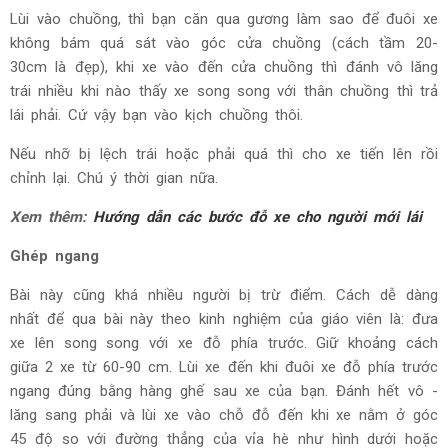
Lùi vào chuồng, thì bạn căn qua gương làm sao để đuôi xe
không bám quá sát vào góc cửa chuồng (cách tầm 20-
30cm là đẹp), khi xe vào đến cửa chuồng thì đánh vô lăng
trái nhiều khi nào thấy xe song song với thân chuồng thì trả
lái phải. Cứ vậy bạn vào kịch chuồng thôi.
Nếu nhỡ bị lệch trái hoặc phải quá thì cho xe tiến lên rồi
chỉnh lại. Chú ý thời gian nữa.
Xem thêm:
Hướng dẫn các bước đỗ xe cho người mới lái
Ghép ngang
Bài này cũng khá nhiều người bị trừ điểm. Cách dễ dàng
nhất để qua bài này theo kinh nghiệm của giáo viên là: đưa
xe lên song song với xe đỗ phía trước. Giữ khoảng cách
giữa 2 xe từ 60-90 cm. Lùi xe đến khi đuôi xe đỗ phía trước
ngang đúng bằng hàng ghế sau xe của bạn. Đánh hết vô -
lăng sang phải và lùi xe vào chỗ đỗ đến khi xe nằm ở góc
45 độ so với đường thẳng của vỉa hè như hình dưới hoặc