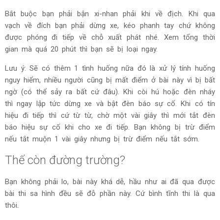
Bắt buộc bạn phải bận xi-nhan phải khi về địch. Khi qua
vạch về đích bạn phải dừng xe, kéo phanh tay chứ không
được phóng đi tiếp về chỗ xuất phát nhé. Xem tổng thời
gian mà quá 20 phút thì bạn sẽ bị loại ngay.
Lưu ý: Sẽ có thêm 1 tình huống nữa đó là xử lý tính huống
nguy hiểm, nhiều người cũng bị mất điểm ở bài này vì bị bất
ngờ (có thể sảy ra bất cứ đâu). Khi còi hú hoặc đèn nháy
thì ngay lập tức dừng xe và bật đèn báo sự cố. Khi có tín
hiệu đi tiếp thì cứ từ từ, chờ một vài giây thì mới tắt đèn
báo hiệu sự cố khi cho xe đi tiếp. Bạn không bị trừ điểm
nếu tắt muộn 1 vài giây nhưng bị trừ điểm nếu tắt sớm.
Thế còn đường trường?
Bạn không phải lo, bài này khá dễ, hầu như ai đã qua được
bài thi sa hình đều sẽ đỗ phần này. Cứ bình tĩnh thi là qua
thôi.