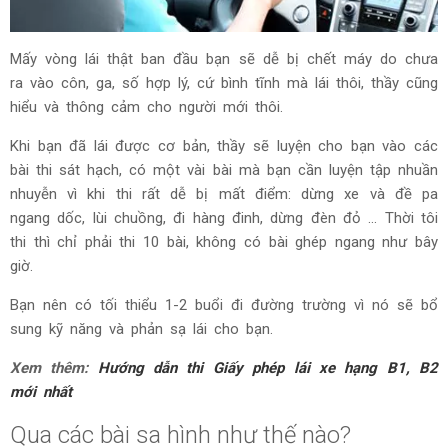
Mấy vòng lái thật ban đầu bạn sẽ dễ bị chết máy do chưa
ra vào côn, ga, số hợp lý, cứ bình tĩnh mà lái thôi, thầy cũng
hiểu và thông cảm cho người mới thôi.
Khi bạn đã lái được cơ bản, thầy sẽ luyện cho bạn vào các
bài thi sát hạch, có một vài bài mà bạn cần luyện tập nhuần
nhuyễn vì khi thi rất dễ bị mất điểm: dừng xe và đề pa
ngang dốc, lùi chuồng, đi hàng đinh, dừng đèn đỏ ... Thời tôi
thi thì chỉ phải thi 10 bài, không có bài ghép ngang như bây
giờ.
Bạn nên có tối thiểu 1-2 buổi đi đường trường vì nó sẽ bổ
sung kỹ năng và phản sạ lái cho bạn.
Xem thêm:
Hướng dẫn thi Giấy phép lái xe hạng B1, B2
mới nhất
Qua các bài sa hình như thế nào?