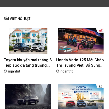
BÀI VIẾT NỔI BẬT
Toyota khuyến mại tháng 8:
Honda Vario 125 Mới Chào
Tiếp sức đà tăng trưởng,
Thị Trường Việt: Bổ Sung
tối ưu chi phí mua xe
Phiên Bản Street, Giá Từ
ngantnt
ngantnt
42,69 Triệu Đồng