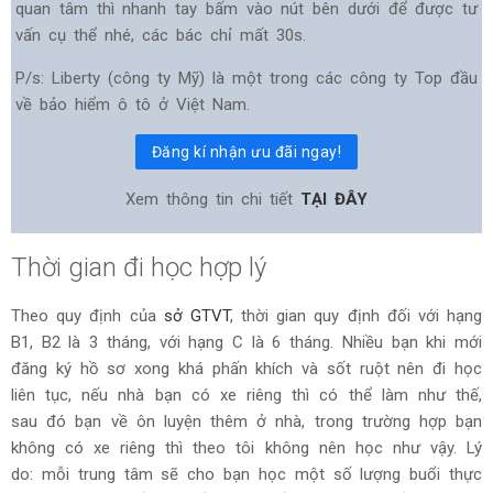
quan tâm thì nhanh tay bấm vào nút bên dưới để được tư
vấn cụ thể nhé, các bác chỉ mất 30s.
P/s: Liberty (công ty Mỹ) là một trong các công ty Top đầu
về bảo hiểm ô tô ở Việt Nam.
Đăng kí nhận ưu đãi ngay!
Xem thông tin chi tiết
TẠI ĐÂY
Thời gian đi học hợp lý
Theo quy định của
sở GTVT
, thời gian quy định đối với hạng
B1, B2 là 3 tháng, với hạng C là 6 tháng. Nhiều bạn khi mới
đăng ký hồ sơ xong khá phấn khích và sốt ruột nên đi học
liên tục, nếu nhà bạn có xe riêng thì có thể làm như thế,
sau đó bạn về ôn luyện thêm ở nhà, trong trường hợp bạn
không có xe riêng thì theo tôi không nên học như vậy. Lý
do: mỗi trung tâm sẽ cho bạn học một số lượng buổi thực