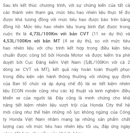
Sau khi kết thúc chương trình, với sự chứng kiến của tất cả
các thành viên tham gia, mức tiêu hao nhiên liệu thực tế đo
được khá tương đồng với mức tiêu hao được báo trên bảng
đồng hồ. Mức tiêu hao nhiên liệu trung bình đạt được trong
cuộc thi là
4,73L/100Km với bản CVT
(11 xe dự thi) và
4,53L/100Km với bản MT
(4 xe dự thi), so với mức tiêu
hao nhiên liệu với chu trình kết hợp trong điều kiện tiêu
chuẩn được công bố bởi Honda Motor và được kiểm tra phê
duyệt bởi Cục Đăng kiểm Việt Nam (5,8L/100Km với cả 2
dòng xe CVT và MT), kết quả này hoàn toàn thuyết phục
trong điều kiện vận hành thông thường với những quy định
của Ban tổ chức và áp dụng chế độ lái xe tiết kiệm nhiên
liệu ECON mode cũng như các kỹ thuật và kinh nghiệm điều
khiển xe của người lái. Đây cũng là minh chứng cho khả
năng tiết kiệm nhiên liệu vượt trội của Honda City thế hệ
mới cũng như thể hiện những nỗ lực không ngừng của Công
ty Honda Việt Nam nhằm mang lại những sản phẩm chất
lượng cao với mức tiêu hao nhiên liệu tối ưu, đáp ứng ngày