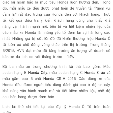
giác lái hoàn hảo là mục tiêu Honda luôn hướng đến. Trong
đó, mỗi mẫu xe đều được phát triển để truyền tải “Niềm vui
cầm lái” rất đặc trưng của Honda đến với khách hàng. Thực
tế, kết quả điều tra ý kiến khách hàng cũng cho thấy khả
năng vận hành mạnh mẽ, bền bỉ và tiết kiệm nhiên liệu của
các mẫu xe Honda là những yếu tố đem lại sự hài lòng cao
nhất. Những giá trị cốt lõi đó đã khiến thương hiệu Honda Ô
tô luôn có chỗ đứng vững chắc trên thị trường. Trong tháng
5/2015, HVN đạt mức độ tăng trưởng ấn tượng về doanh số
bán xe du lịch so với tháng trước - 14%.
Bộ ba mẫu xe trong chương trình lái thử bao gồm: Mẫu
sedan hạng B
Honda City
, mẫu sedan hạng C
Honda Civic
và
mẫu gầm cao 5 chỗ
Honda CR-V
2015. Các dòng xe của
Honda đều được người tiêu dùng đánh giá cao ở độ tin cậy,
khả năng vận hành mạnh mẽ và tiết kiệm nhiên liệu, chế độ
sau bán hàng được đảm bảo...
Lịch lái thử chi tiết tại các đại lý Honda Ô Tô trên toàn
quốc: