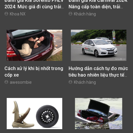
Đánh giá Kia Sorento PHEV
Đánh giá Kia Carnival 2024:
2024: Mức giá đi cùng trải
Nâng cấp toàn diện, trải
nghiệm vận hành khác biệt
nghiệm xứng tầm
Khoa NX
Khách hàng
Cách xử lý khi bị nhốt trong
Hướng dẫn cách tự đo mức
cốp xe
tiêu hao nhiên liệu thực tế
của xe và cách lái xe tiết
awesombie
Khách hàng
kiệm nhiên liệu