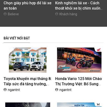
Chọn giày phù hợp để lái xe
Kinh nghiệm lái xe - Cách
an toàn
thoát khỏi xe bị chìm xuống
nước
Believe
Khách hàng
BÀI VIẾT NỔI BẬT
Toyota khuyến mại tháng 8:
Honda Vario 125 Mới Chào
Tiếp sức đà tăng trưởng,
Thị Trường Việt: Bổ Sung
tối ưu chi phí mua xe
Phiên Bản Street, Giá Từ
ngantnt
ngantnt
42,69 Triệu Đồng