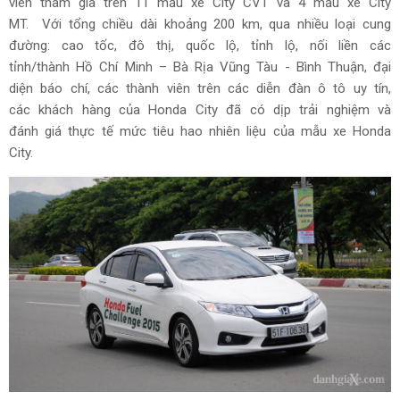
viên tham gia trên 11 mẫu xe City CVT và 4 mẫu xe City
MT. Với tổng chiều dài khoảng 200 km, qua nhiều loại cung
đường: cao tốc, đô thị, quốc lộ, tỉnh lộ, nối liền các
tỉnh/thành Hồ Chí Minh – Bà Rịa Vũng Tàu - Bình Thuận, đại
diện báo chí, các thành viên trên các diễn đàn ô tô uy tín,
các khách hàng của Honda City đã có dịp trải nghiệm và
đánh giá thực tế mức tiêu hao nhiên liệu của mẫu xe Honda
City.