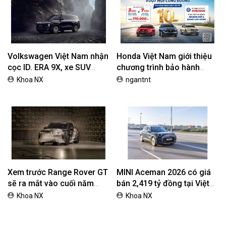
Volkswagen Việt Nam nhận
Honda Việt Nam giới thiệu
cọc ID. ERA 9X, xe SUV
chương trình bảo hành
EREV dự kiến giá dưới 3 tỷ
chính hãng lên tới 10 năm
Khoa NX
ngantnt
đồng
dành cho khách hàng Ôtô
Xem trước Range Rover GT
MINI Aceman 2026 có giá
sẽ ra mắt vào cuối năm
bán 2,419 tỷ đồng tại Việt
2026
Nam
Khoa NX
Khoa NX