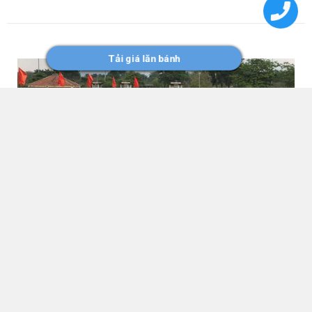
Tải giá lăn bánh
Các hạng mục bảo dưỡng Hyundai Accent
tại 10.000 km
Khách hàng
32490
Hyundai Accent kể từ khi lắp ráp trong nước đã vượt lên
là dòng xe bán chạy nhất của Hyundai. Với giá bán tương