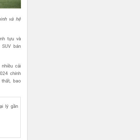
minh và hệ
nh tựu và
e SUV bán
nhiều cải
2024 chính
 thất, bao
i lý gần