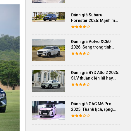
Đánh giá Subaru
Forester 2026: Mạnh mẽ,
êm ái đi cùng hệ thống
ADAS hoàn hảo
Đánh giá Volvo XC60
2026: Sang trọng tinh
giản, an toàn và đủ khác
biệt
Đánh giá BYD Atto 2 2025:
SUV thuần điện lái hay,
cách âm vượt trội
Đánh giá GAC M6 Pro
2025: Thanh lịch, rộng
rãi, đầy đủ tiện nghi, vận
hành tinh tế