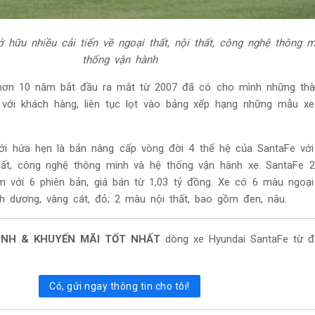
sở hữu
nhiều cải tiến về ngoại thất, nội thất, công nghệ thông 
thống vận hành
 hơn 10 năm bắt đầu ra mắt từ 2007 đã có cho mình những thà
 với khách hàng, liên tục lọt vào bảng xếp hạng những mẫu x
i hứa hẹn là bản nâng cấp vòng đời 4 thế hệ của SantaFe với 
 thất, công nghệ thông minh và hệ thống vận hành xe. SantaFe 
m với 6 phiên bản, giá bán từ 1,03 tỷ đồng. Xe có 6 màu ngoại
nh dương, vàng cát, đỏ; 2 màu nội thất, bao gồm đen, nâu.
ÁNH & KHUYẾN MÃI TỐT NHẤT
dòng xe Hyundai SantaFe từ đạ
Có, gửi ngay thông tin cho tôi!