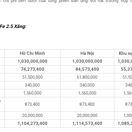
chi phí bên dưới của từng phiên bản ứng với hai trường hợp t
Fe 2.5 Xăng
:
Hồ Chí Minh
Hà Nội
Khu v
1,030,000,000
1,030,000,000
1,030,
74,273,400
84,573,400
55,2
51,500,000
61,800,000
51,5
340,000
340,000
340
1,560,000
1,560,000
1,56
n
873,400
873,400
873
20,000,000
20,000,000
1,00
1,104,273,400
1,114,573,400
1,085,