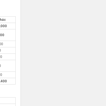
khác
,000
400
00
0
00
0
00
,400