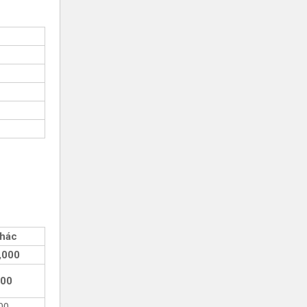
khác
,000
400
00