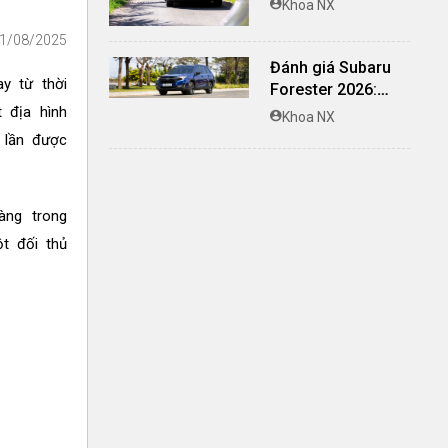
Khoa NX
nghi, giá cạnh
01/08/2025
tranh
Đánh giá Subaru
y từ thời
Forester 2026:
Mạnh mẽ, êm ái đi
 địa hình
Khoa NX
cùng hệ thống
 lần được
ADAS hoàn hảo
àng trong
t đối thủ