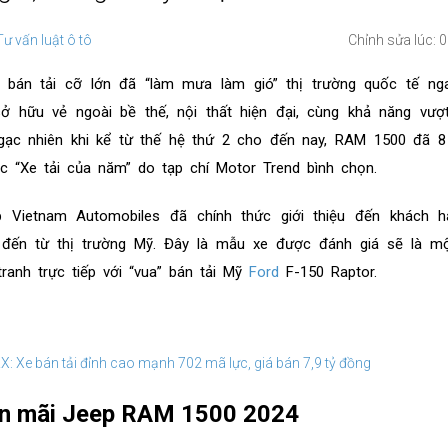
Tư vấn luật ô tô
Chỉnh sửa lúc: 
bán tải cỡ lớn đã “làm mưa làm gió” thị trường quốc tế nga
 hữu vẻ ngoài bề thế, nội thất hiện đại, cùng khả năng vượt
ngạc nhiên khi kể từ thế hệ thứ 2 cho đến nay, RAM 1500 đã 8
c “Xe tải của năm” do tạp chí Motor Trend bình chọn.
 Vietnam Automobiles đã chính thức giới thiệu đến khách h
 đến từ thị trường Mỹ. Đây là mẫu xe được đánh giá sẽ là mộ
ranh trực tiếp với “vua” bán tải Mỹ
Ford
F-150 Raptor.
 Xe bán tải đỉnh cao mạnh 702 mã lực, giá bán 7,9 tỷ đồng
ến mãi Jeep RAM 1500 2024