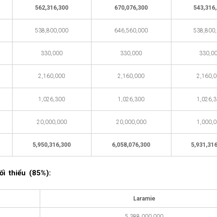
562,316,300
670,076,300
543,316
538,800,000
646,560,000
538,800
330,000
330,000
330,0
2,160,000
2,160,000
2,160,
1,026,300
1,026,300
1,026,
20,000,000
20,000,000
1,000,
5,950,316,300
6,058,076,300
5,931,31
i thiểu (85%):
Laramie
5,388,000,000