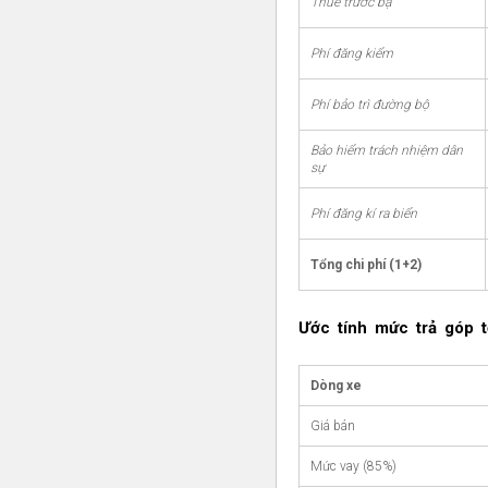
Thuế trước bạ
Phí đăng kiểm
Phí bảo trì đường bộ
Bảo hiểm trách nhiệm dân
sự
Phí đăng kí ra biển
Tổng chi phí (1+2)
Ước tính mức trả góp tố
Dòng xe
Giá bán
Mức vay (85%)