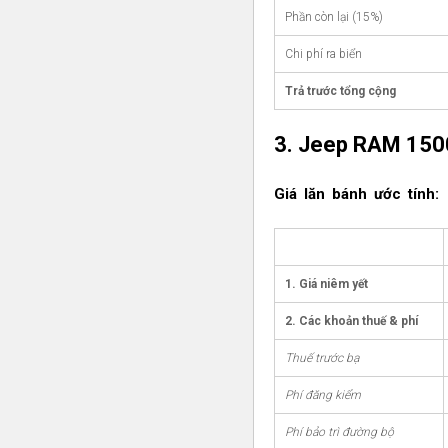
Phần còn lại (15%)
Chi phí ra biển
Trả trước tổng cộng
3. Jeep RAM 150
Giá lăn bánh ước tính:
1. Giá niêm yết
2. Các khoản thuế & phí
Thuế trước bạ
Phí đăng kiểm
Phí bảo trì đường bộ