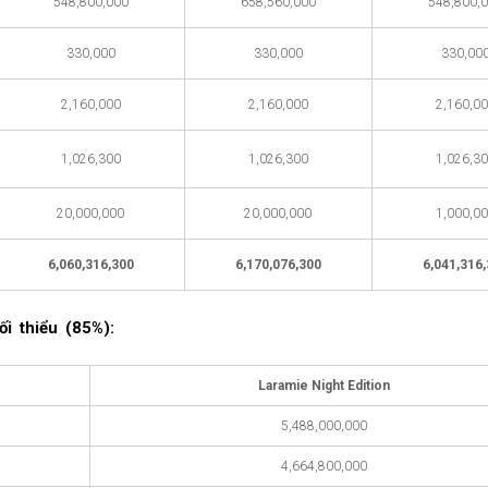
548,800,000
658,560,000
548,800,
330,000
330,000
330,00
2,160,000
2,160,000
2,160,0
1,026,300
1,026,300
1,026,3
20,000,000
20,000,000
1,000,0
6,060,316,300
6,170,076,300
6,041,316
i thiểu (85%):
Laramie Night Edition
5,488,000,000
4,664,800,000