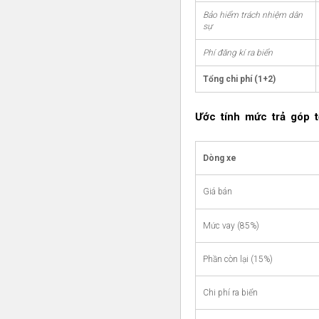
Bảo hiểm trách nhiệm dân
sự
Phí đăng kí ra biển
Tổng chi phí (1+2)
Ước tính mức trả góp tố
Dòng xe
Giá bán
Mức vay (85%)
Phần còn lại (15%)
Chi phí ra biển