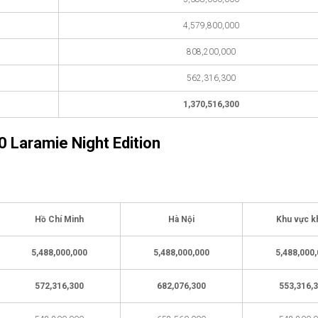
4,579,800,000
808,200,000
562,316,300
1,370,516,300
 Laramie Night Edition
Hồ Chí Minh
Hà Nội
Khu vực k
5,488,000,000
5,488,000,000
5,488,000
572,316,300
682,076,300
553,316,