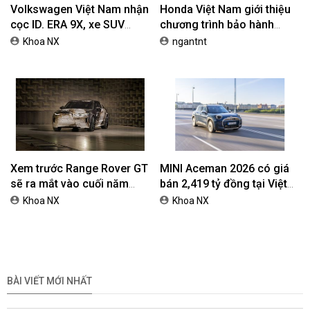
Volkswagen Việt Nam nhận
Honda Việt Nam giới thiệu
cọc ID. ERA 9X, xe SUV
chương trình bảo hành
EREV dự kiến giá dưới 3 tỷ
chính hãng lên tới 10 năm
Khoa NX
ngantnt
đồng
dành cho khách hàng Ôtô
Xem trước Range Rover GT
MINI Aceman 2026 có giá
sẽ ra mắt vào cuối năm
bán 2,419 tỷ đồng tại Việt
2026
Nam
Khoa NX
Khoa NX
BÀI VIẾT MỚI NHẤT