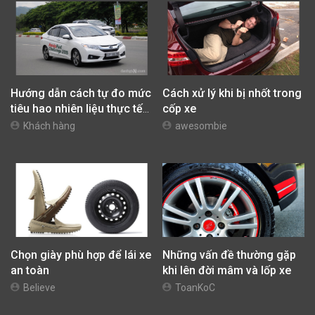
Hướng dẫn cách tự đo mức
Cách xử lý khi bị nhốt trong
tiêu hao nhiên liệu thực tế
cốp xe
của xe và cách lái xe tiết
Khách hàng
awesombie
kiệm nhiên liệu
Chọn giày phù hợp để lái xe
Những vấn đề thường gặp
an toàn
khi lên đời mâm và lốp xe
Believe
ToanKoC