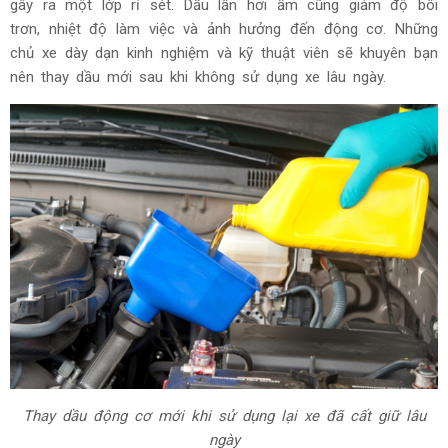
gây ra một lớp rỉ sét. Dầu lẫn hơi ẩm cũng giảm độ bôi
trơn, nhiệt độ làm việc và ảnh hưởng đến động cơ. Những
chủ xe dày dạn kinh nghiệm và kỹ thuật viên sẽ khuyên bạn
nên thay dầu mới sau khi không sử dụng xe lâu ngày.
Thay dầu động cơ mới khi sử dụng lại xe đã cất giữ lâu
ngày