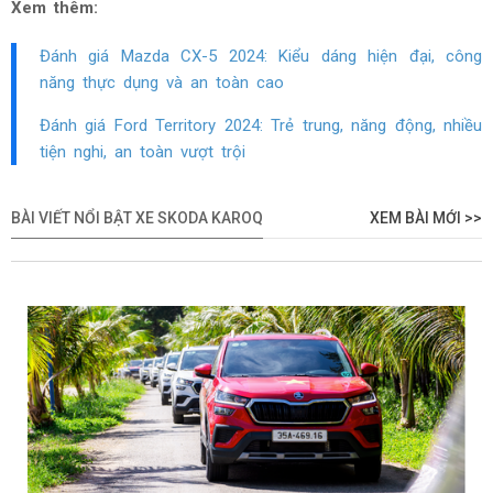
Xem thêm:
Đánh giá Mazda CX-5 2024: Kiểu dáng hiện đại, công
năng thực dụng và an toàn cao
Đánh giá Ford Territory 2024: Trẻ trung, năng động, nhiều
tiện nghi, an toàn vượt trội
BÀI VIẾT NỔI BẬT XE SKODA KAROQ
XEM BÀI MỚI >>