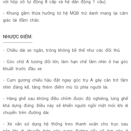
với hộp số tự động 8 cấp và hệ dẫn động 1 cầu).
- Khung gầm thừa hưởng từ hệ MQB trứ danh mang lại cảm
giác lái đầm chắc.
NHƯỢC ĐIỂM:
- Chiều dài xe ngắn, trông không bề thế như các đối thủ.
- Góc chữ A tương đối lớn, làm hạn chế tầm nhìn ở hai góc
khuất trước đầu xe.
- Cụm gương chiếu hậu đặt ngay góc trụ A gây cản trở tầm
nhìn đáng kể, tăng thêm điểm mù từ phía người lái.
- Hàng ghế sau không điều chỉnh được độ nghiêng, lưng ghế
khá dựng đứng. Điều này sẽ khiến người ngồi mệt mỏi khi di
chuyển trên đường dài.
- Xe vẫn sử dụng hệ thống treo thanh xoắn cho trục sau
nên khi di chuyển trên các cung đường xấu sẽ hơi xóc ở