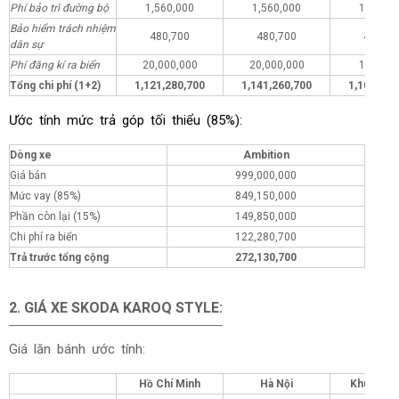
Phí bảo trì đường bộ
1,560,000
1,560,000
1,560,0
Bảo hiểm trách nhiệm
480,700
480,700
480,70
dân sự
Phí đăng kí ra biển
20,000,000
20,000,000
1,000,0
Tổng chi phí (1+2)
1,121,280,700
1,141,260,700
1,102,280
Ước tính mức trả góp tối thiểu (85%):
Dòng xe
Ambition
Giá bán
999,000,000
Mức vay (85%)
849,150,000
Phần còn lại (15%)
149,850,000
Chi phí ra biển
122,280,700
Trả trước tổng cộng
272,130,700
2. GIÁ XE SKODA KAROQ STYLE:
Giá lăn bánh ước tính:
Hồ Chí Minh
Hà Nội
Khu vực 