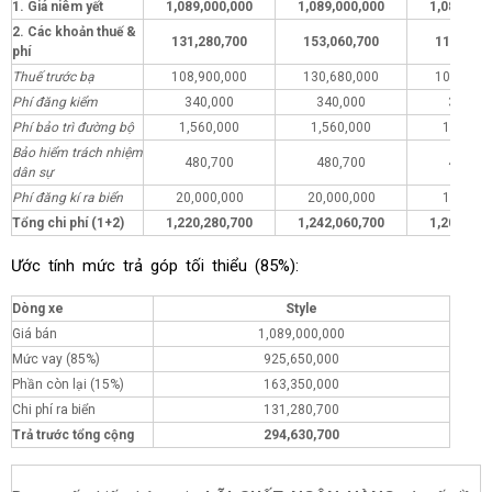
1. Giá niêm yết
1,089,000,000
1,089,000,000
1,089,000
2. Các khoản thuế &
131,280,700
153,060,700
112,280,
phí
Thuế trước bạ
108,900,000
130,680,000
108,900,
Phí đăng kiểm
340,000
340,000
340,00
Phí bảo trì đường bộ
1,560,000
1,560,000
1,560,0
Bảo hiểm trách nhiệm
480,700
480,700
480,70
dân sự
Phí đăng kí ra biển
20,000,000
20,000,000
1,000,0
Tổng chi phí (1+2)
1,220,280,700
1,242,060,700
1,201,280
Ước tính mức trả góp tối thiểu (85%):
Dòng xe
Style
Giá bán
1,089,000,000
Mức vay (85%)
925,650,000
Phần còn lại (15%)
163,350,000
Chi phí ra biển
131,280,700
Trả trước tổng cộng
294,630,700