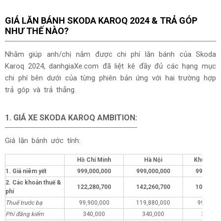
GIÁ LĂN BÁNH SKODA KAROQ 2024 & TRẢ GÓP
NHƯ THẾ NÀO?
Nhằm giúp anh/chị nắm được chi phí lăn bánh của Skoda
Karoq 2024, danhgiaXe.com đã liệt kê đầy đủ các hạng mục
chi phí bên dưới của từng phiên bản ứng với hai trường hợp
trả góp và trả thẳng.
1. GIÁ XE SKODA KAROQ AMBITION:
Giá lăn bánh ước tính:
Hồ Chí Minh
Hà Nội
Khu vực 
1. Giá niêm yết
999,000,000
999,000,000
999,000,
2. Các khoản thuế &
122,280,700
142,260,700
103,280,
phí
Thuế trước bạ
99,900,000
119,880,000
99,900,
Phí đăng kiểm
340,000
340,000
340,00