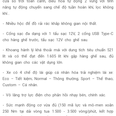
cửa sổ trời toàn cảnh, điều hòa tự động 2 vùng với tính
năng tự động chuyển sang chế độ tuần hoàn khí, lọc không
khí…
- Nhiều hộc để đồ rải rác khắp không gian nội thất.
- Cổng sạc đa dạng với 1 tẩu sạc 12V, 2 cổng USB Type-C
cho hàng ghế trước, tẩu sạc 12V cho ghế sau.
- Khoang hành lý khá thoải mái với dung tích tiêu chuẩn 521
lít và có thể đạt đến 1.605 lít khi gập hàng ghế sau, đủ
không gian cho các vật dụng lớn.
- Xe có 4 chế độ lái giúp cá nhân hóa trải nghiệm lái xe:
Eco – Tiết kiệm; Normal – Thông thường; Sport – Thể thao;
Custom – Cá nhân.
- Vô lăng trợ lực điện cho phản hồi nhạy bén, chính xác.
- Sức mạnh động cơ vừa đủ (150 mã lực và mô-men xoắn
250 Nm tại dải vòng tua 1.500 - 3.500 vòng/phút, kết hợp