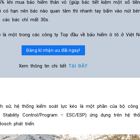
5%
khi mua bảo hiểm thân vỏ (giúp bác tiết kiệm một số tiề
ãi có hạn nên bác nào quan tâm thì nhanh tay bấm vào nút bê
, các bác chỉ mất 30s.
ỹ) là một trong các công ty Top đầu về bảo hiểm ô tô ở Việt N
Đăng kí nhận ưu đãi ngay!
Xem thông tin chi tiết
TẠI ĐÂY
ch sử, hệ thống kiểm soát lực kéo là một phần của bộ công
ic Stability Control/Program – ESC/ESP) ứng dụng trên hệ th
osch phát triển.