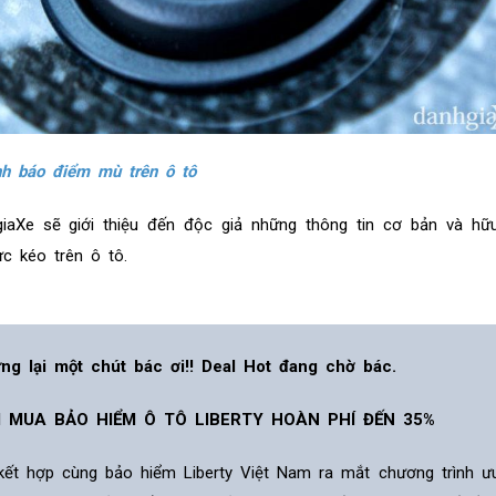
nh báo điểm mù trên ô tô
hgiaXe sẽ giới thiệu đến độc giả những thông tin cơ bản và hữ
c kéo trên ô tô.
ng lại một chút bác ơi!! Deal Hot đang chờ bác.
I MUA BẢO HIỂM Ô TÔ LIBERTY HOÀN PHÍ ĐẾN 35%
 kết hợp cùng bảo hiểm Liberty Việt Nam ra mắt chương trình ư