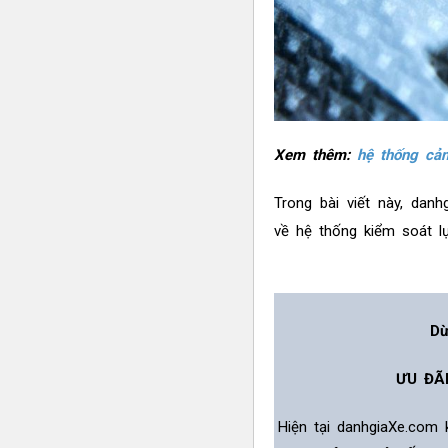
Xem thêm:
hệ thống cả
Trong bài viết này, dan
về hệ thống kiểm soát lự
Dừ
ƯU ĐÃ
Hiện tại danhgiaXe.com