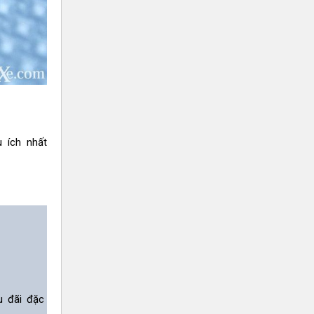
u ích nhất
u đãi đặc