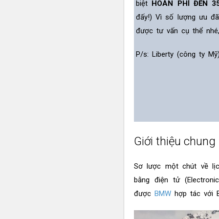
biệt
HOÀN PHÍ ĐẾN 3
đấy!) Vì số lượng ưu đ
được tư vấn cụ thể nhé
P/s: Liberty (công ty M
Giới thiệu chung
Sơ lược một chút về lị
bằng điện tử (Electron
được
BMW
hợp tác với B