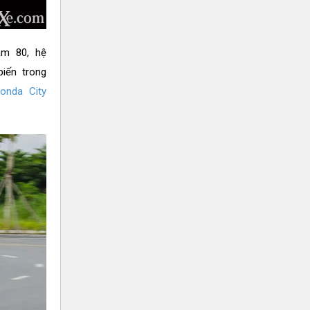
ăm 80, hệ
iến trong
onda City