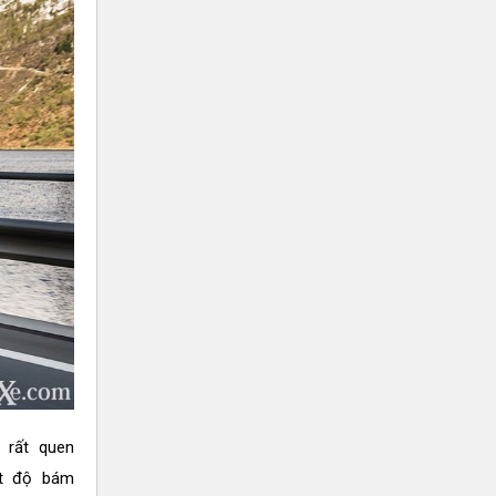
 rất quen
át độ bám