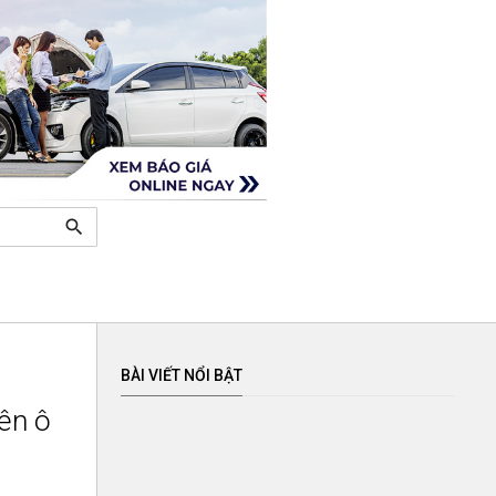
search
BÀI VIẾT NỔI BẬT
rên ô