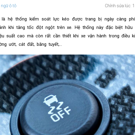
 ngữ ô tô
Chỉnh sửa lúc: 
m là hệ thống kiểm soát lực kéo được trang bị ngày càng ph
ánh khi tăng tốc đột ngột trên xe. Hệ thống này đặc biệt hữu
ệu suất cao mà còn rất cần thiết khi xe vận hành trong điều 
g ướt, cát đất, băng tuyết,…