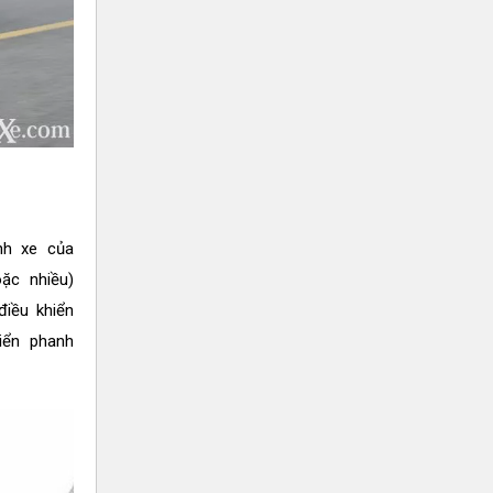
nh xe của
ặc nhiều)
điều khiển
iển phanh