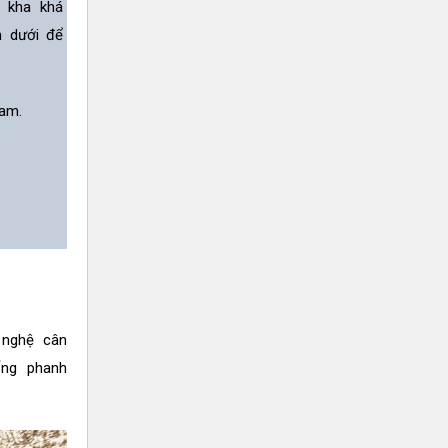
n kha khá
n dưới để
am.
 nghệ cân
ống phanh