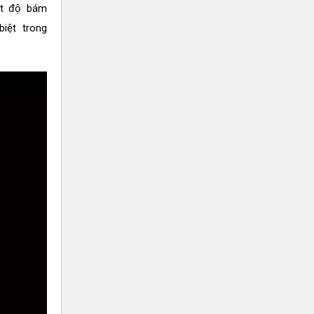
át độ bám
biệt trong