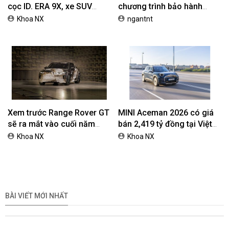
cọc ID. ERA 9X, xe SUV
chương trình bảo hành
EREV dự kiến giá dưới 3 tỷ
chính hãng lên tới 10 năm
Khoa NX
ngantnt
đồng
dành cho khách hàng Ôtô
Xem trước Range Rover GT
MINI Aceman 2026 có giá
sẽ ra mắt vào cuối năm
bán 2,419 tỷ đồng tại Việt
2026
Nam
Khoa NX
Khoa NX
BÀI VIẾT MỚI NHẤT