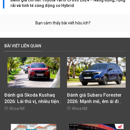
rãi và tinh tế cùng động cơ Hybrid
Bạn cảm thấy bài viết hữu ích?
BÀI VIẾT LIÊN QUAN
Đánh giá Skoda Kushaq
Đánh giá Subaru Forester
2026: Lái thú vị, nhiều tiện
2026: Mạnh mẽ, êm ái đi
nghi, giá cạnh tranh
cùng hệ thống ADAS hoàn
Khoa NX
Khoa NX
hảo