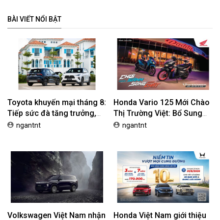
BÀI VIẾT NỔI BẬT
Toyota khuyến mại tháng 8:
Honda Vario 125 Mới Chào
Tiếp sức đà tăng trưởng,
Thị Trường Việt: Bổ Sung
tối ưu chi phí mua xe
Phiên Bản Street, Giá Từ
ngantnt
ngantnt
42,69 Triệu Đồng
Volkswagen Việt Nam nhận
Honda Việt Nam giới thiệu