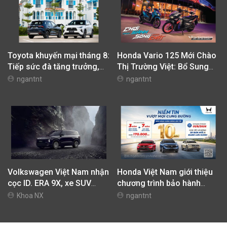
Toyota khuyến mại tháng 8:
Honda Vario 125 Mới Chào
Tiếp sức đà tăng trưởng,
Thị Trường Việt: Bổ Sung
tối ưu chi phí mua xe
Phiên Bản Street, Giá Từ
ngantnt
ngantnt
42,69 Triệu Đồng
Volkswagen Việt Nam nhận
Honda Việt Nam giới thiệu
cọc ID. ERA 9X, xe SUV
chương trình bảo hành
EREV dự kiến giá dưới 3 tỷ
chính hãng lên tới 10 năm
Khoa NX
ngantnt
đồng
dành cho khách hàng Ôtô