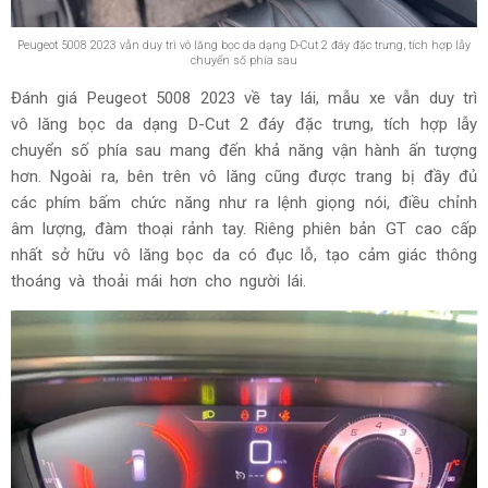
Peugeot 5008 2023 vẫn duy trì vô lăng bọc da dạng D-Cut 2 đáy đặc trưng, tích hợp lẫy
chuyển số phía sau
Đánh giá Peugeot 5008 2023 về tay lái, mẫu xe vẫn duy trì
vô lăng bọc da dạng D-Cut 2 đáy đặc trưng, tích hợp lẫy
chuyển số phía sau mang đến khả năng vận hành ấn tượng
hơn. Ngoài ra, bên trên vô lăng cũng được trang bị đầy đủ
các phím bấm chức năng như ra lệnh giọng nói, điều chỉnh
âm lượng, đàm thoại rảnh tay. Riêng phiên bản GT cao cấp
nhất sở hữu vô lăng bọc da có đục lỗ, tạo cảm giác thông
thoáng và thoải mái hơn cho người lái.