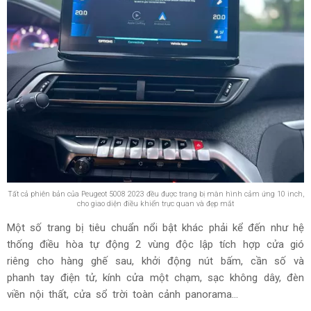
GIẢI TRÍ TRÊN PEUGEOT 5008 2023
Đánh giá Peugeot 5008 2023 về hệ thống thông tin giải trí,
tất cả phiên bản đều được trang bị màn hình cảm ứng 10
inch, cho giao diện điều khiển trực quan và đẹp mắt đi cùng
các chuẩn kết nối điện thoại thông minh phổ biến hiện nay
là Apple Carplay và Android Auto.