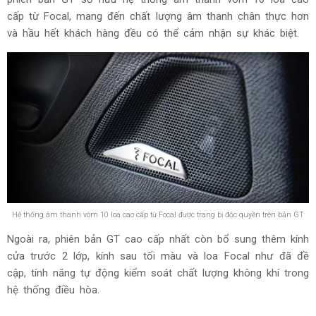
Cửa sổ trời toàn cảnh panorama cũng là trang bị tiêu chuẩn
Trong khi đó, hệ thống âm thanh trên Peugeot 5008 2023
được phân cấp theo từng phiên bản. Cụ thể, mẫu xe trang
bị dàn âm thanh 6 loa tiêu chuẩn cho bản AL, trong khi
phiên bản GT sở hữu hệ thống âm thanh vòm 10 loa cao
cấp từ Focal, mang đến chất lượng âm thanh chân thực hơn
và hầu hết khách hàng đều có thể cảm nhận sự khác biệt.