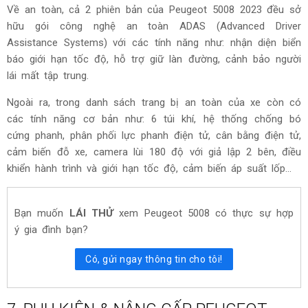
đạt 245Nm tại vòng tua 1.400 - 4.000 vòng/phút, kết hợp với
hộp số tự động 6 cấp EAT6.
Peugeot 5008 2023 sử dụng động cơ xăng tăng áp 1.6L cho cả 2 phiên bản
Hiện tại, nếu đặt lên bàn cân so với các đối thủ như Honda
CR-V (188 mã lực) hay Hyundai SantaFe (2.5L - 180 mã lực)