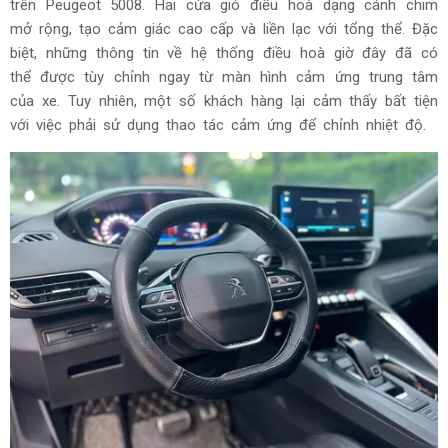
trên Peugeot 5008. Hai cửa gió điều hoà dạng cánh chim
mở rộng, tạo cảm giác cao cấp và liền lạc với tổng thể. Đặc
biệt, những thông tin về hệ thống điều hoà giờ đây đã có
thể được tùy chỉnh ngay từ màn hình cảm ứng trung tâm
của xe. Tuy nhiên, một số khách hàng lại cảm thấy bất tiện
với việc phải sử dụng thao tác cảm ứng để chỉnh nhiệt độ.