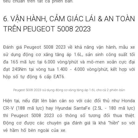
Peugeot 5008 2023 sở hữu khoang hành lý có dung tích khi gập hàng ghế thứ 3 đạt
780 lít
Về cốp chứa đồ, Peugeot 5008 2023 sở hữu khoang hành lý
có dung tích khi gập hàng ghế thứ 3 đạt 780 lít. Đặc biệt,
hàng ghế thứ 3 trên mẫu SUV 7 chỗ này còn có khả năng
tháo rời mà Peugeot đặt tên là “Magic Flat”, giúp tăng dung
tích chứa đồ lên đến 1.060 lít. Một điểm cộng khác trên xe
chính là tính năng cốp mở điện rảnh tay vẫn tiếp tục được
nhà sản xuất giữ lại trên Peugeot 5008 2023 và là trang bị
tiêu chuẩn trên tất cả phiên bản.
6. VẬN HÀNH, CẢM GIÁC LÁI & AN TOÀN
TRÊN PEUGEOT 5008 2023
Đánh giá Peugeot 5008 2023 về khả năng vận hành, mẫu xe
sử dụng động cơ xăng tăng áp 1.6L, sản sinh công suất tối
đa 165 mã lực tại 6.000 vòng/phút và mô-men xoắn cực đại