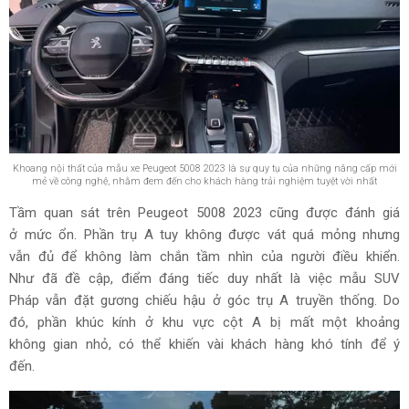
Khoang nội thất của mẫu xe Peugeot 5008 2023 là sự quy tụ của những nâng cấp mới
mẻ về công nghệ, nhằm đem đến cho khách hàng trải nghiệm tuyệt vời nhất
Tầm quan sát trên Peugeot 5008 2023 cũng được đánh giá
ở mức ổn. Phần trụ A tuy không được vát quá mỏng nhưng
vẫn đủ để không làm chắn tầm nhìn của người điều khiển.
Như đã đề cập, điểm đáng tiếc duy nhất là việc mẫu SUV
Pháp vẫn đặt gương chiếu hậu ở góc trụ A truyền thống. Do
đó, phần khúc kính ở khu vực cột A bị mất một khoảng
không gian nhỏ, có thể khiến vài khách hàng khó tính để ý
đến.