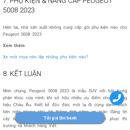
thì Peugeot 5008 2023 có thông số tương đối thua thiệt.
Động cơ được các chuyên gia đánh giá là khá “hiền” so với
vẻ hầm hố bên ngoài của xe.
Về an toàn, cả 2 phiên bản của Peugeot 5008 2023 đều sở
hữu gói công nghệ an toàn ADAS (Advanced Driver
Assistance Systems) với các tính năng như: nhận diện biển
báo giới hạn tốc độ, hỗ trợ giữ làn đường, cảnh bảo người
lái mất tập trung.
Ngoài ra, trong danh sách trang bị an toàn của xe còn có
các tính năng cơ bản như: 6 túi khí, hệ thống chống bó
cứng phanh, phân phối lực phanh điện tử, cân bằng điện tử,
cảm biến đỗ xe, camera lùi 180 độ với giả lập 2 bên, điều
khiển hành trình và giới hạn tốc độ, cảm biến áp suất lốp…
Bạn muốn
LÁI THỬ
xem Peugeot 5008 có thực sự hợp
Tải giá lăn bánh
ý gia đình bạn?