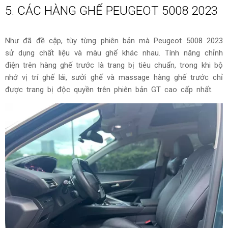
Hệ thống âm thanh vòm 10 loa cao cấp từ Focal được trang bị độc quyền trên bản GT
Ngoài ra, phiên bản GT cao cấp nhất còn bổ sung thêm kính
cửa trước 2 lớp, kính sau tối màu và loa Focal như đã đề
cập, tính năng tự động kiểm soát chất lượng không khí trong
hệ thống điều hòa.
5. CÁC HÀNG GHẾ PEUGEOT 5008 2023
Như đã đề cập, tùy từng phiên bản mà Peugeot 5008 2023
sử dụng chất liệu và màu ghế khác nhau. Tính năng chỉnh
điện trên hàng ghế trước là trang bị tiêu chuẩn, trong khi bộ
nhớ vị trí ghế lái, sưởi ghế và massage hàng ghế trước chỉ
được trang bị độc quyền trên phiên bản GT cao cấp nhất.