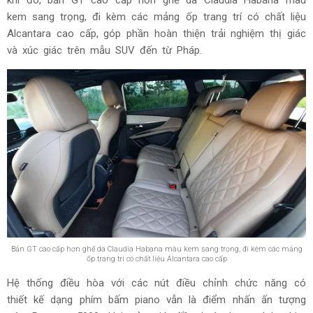
khi đó, bản GT cao cấp hơn ghế da Claudia Habana màu
kem sang trọng, đi kèm các mảng ốp trang trí có chất liệu
Alcantara cao cấp, góp phần hoàn thiện trải nghiệm thị giác
và xúc giác trên mẫu SUV đến từ Pháp.
Bản GT cao cấp hơn ghế da Claudia Habana màu kem sang trọng, đi kèm các mảng
ốp trang trí có chất liệu Alcantara cao cấp
Hệ thống điều hòa với các nút điều chỉnh chức năng có
thiết kế dạng phím bấm piano vẫn là điểm nhấn ấn tượng