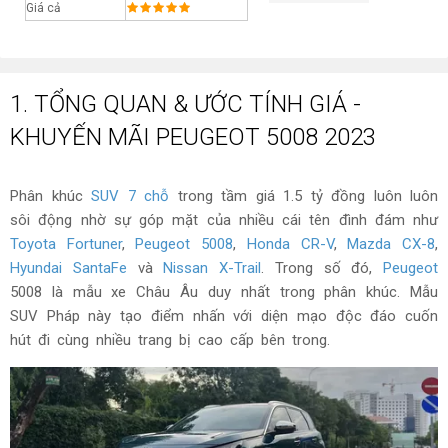
Giá cả
1. TỔNG QUAN & ƯỚC TÍNH GIÁ -
KHUYẾN MÃI PEUGEOT 5008 2023
Phân khúc
SUV 7 chỗ
trong tầm giá 1.5 tỷ đồng luôn luôn
sôi động nhờ sự góp mặt của nhiều cái tên đình đám như
Toyota Fortuner
,
Peugeot 5008
,
Honda CR-V
,
Mazda CX-8
,
Hyundai SantaFe
và
Nissan X-Trail
. Trong số đó,
Peugeot
5008 là mẫu xe Châu Âu duy nhất trong phân khúc. Mẫu
SUV Pháp này tạo điểm nhấn với diện mạo độc đáo cuốn
hút đi cùng nhiều trang bị cao cấp bên trong.