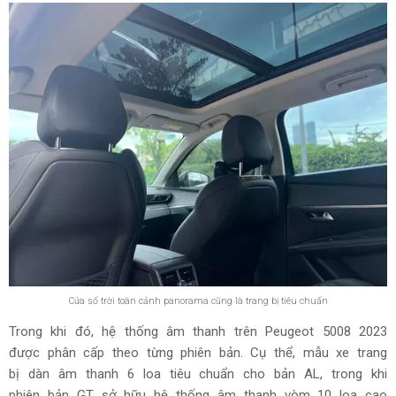
Tất cả phiên bản của Peugeot 5008 2023 đều được trang bị màn hình cảm ứng 10 inch,
cho giao diện điều khiển trực quan và đẹp mắt
Một số trang bị tiêu chuẩn nổi bật khác phải kể đến như hệ
thống điều hòa tự động 2 vùng độc lập tích hợp cửa gió
riêng cho hàng ghế sau, khởi động nút bấm, cần số và
phanh tay điện tử, kính cửa một chạm, sạc không dây, đèn
viền nội thất, cửa sổ trời toàn cảnh panorama…