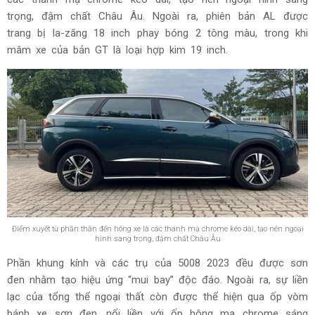
trọng, đậm chất Châu Âu. Ngoài ra, phiên bản AL được
trang bị la-zăng 18 inch phay bóng 2 tông màu, trong khi
mâm xe của bản GT là loại hợp kim 19 inch.
Điểm xuyết từ phần thân đến hông xe là các thanh mạ chrome kéo dài, tạo nên ngoại
hình sang trọng, đậm chất Châu Âu
Phần khung kính và các trụ của 5008 2023 đều được sơn
đen nhằm tạo hiệu ứng “mui bay” độc đáo. Ngoài ra, sự liền
lạc của tổng thể ngoại thất còn được thể hiện qua ốp vòm
bánh xe sơn đen, nối liền với ốp hông mạ chrome sáng