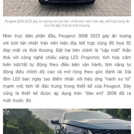
Peugeot 5008 2023 gây ấn tượng với lưới tản nhiệt tràn viền hiện đại, kết hợp cùng đồ
họa 3D đẹp mắt và thời thượng
Nhìn trực diện phần đầu, Peugeot 5008 2023 gây ấn tượng
với lưới tản nhiệt tràn viền hiện đại, kết hợp cùng đồ họa 3D
đẹp mắt và thời thượng. Đặt hai bên chính là “cặp mắt” thần
thái với công nghệ chiếu sáng LED Projector, tích hợp cảm
biến bật/tắt tự động theo điều kiện vận hành, tính năng tự
động điều chỉnh độ cao và mở rộng theo góc đánh lái. Dải
đèn LED ban ngày tạo điểm nhấn với hiệu ứng “nanh sư tử”
mạnh mẽ, tinh tế đặc trưng trong thiết kế của Peugeot. Đây
cũng là thiết kế được áp dụng trên “đàn em” 3008 đã ra
mắt trước đó.