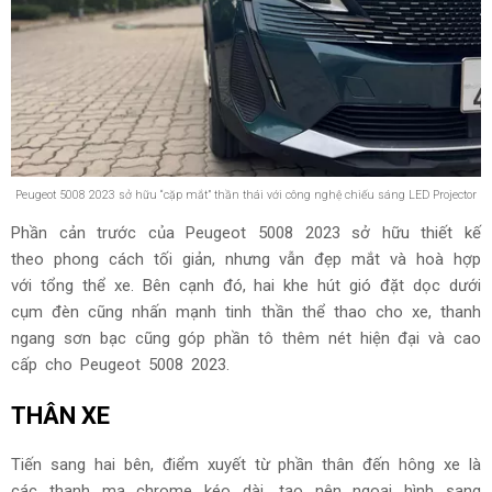
Peugeot 5008 2023 sở hữu “cặp mắt” thần thái với công nghệ chiếu sáng LED Projector
Phần cản trước của Peugeot 5008 2023 sở hữu thiết kế
theo phong cách tối giản, nhưng vẫn đẹp mắt và hoà hợp
với tổng thể xe. Bên cạnh đó, hai khe hút gió đặt dọc dưới
cụm đèn cũng nhấn mạnh tinh thần thể thao cho xe, thanh
ngang sơn bạc cũng góp phần tô thêm nét hiện đại và cao
cấp cho Peugeot 5008 2023.
THÂN XE
Tiến sang hai bên, điểm xuyết từ phần thân đến hông xe là
các thanh mạ chrome kéo dài, tạo nên ngoại hình sang