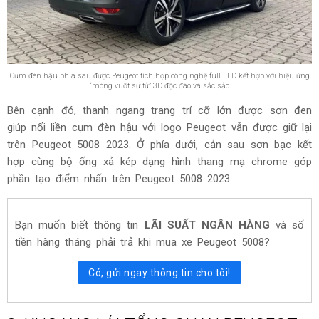
Cụm đèn hậu phía sau được Peugeot tích hợp công nghệ full LED kết hợp với hiệu ứng
“móng vuốt sư tử” 3D độc đáo và sắc sảo
Bên cạnh đó, thanh ngang trang trí cỡ lớn được sơn đen
giúp nối liền cụm đèn hậu với logo Peugeot vẫn được giữ lại
trên Peugeot 5008 2023. Ở phía dưới, cản sau sơn bạc kết
hợp cùng bộ ống xả kép dạng hình thang mạ chrome góp
phần tạo điểm nhấn trên Peugeot 5008 2023.
Bạn muốn biết thông tin
LÃI SUẤT NGÂN HÀNG
và số
tiền hàng tháng phải trả khi mua xe Peugeot 5008?
Có, gửi ngay thông tin cho tôi!