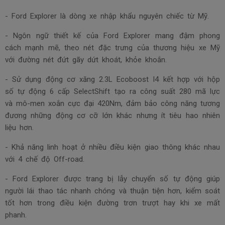
- Ford Explorer là dòng xe nhập khẩu nguyên chiếc từ Mỹ.
- Ngôn ngữ thiết kế của Ford Explorer mang đậm phong
cách mạnh mẽ, theo nét đặc trưng của thương hiệu xe Mỹ
với đường nét đứt gãy dứt khoát, khỏe khoắn.
- Sử dụng động cơ xăng 2.3L Ecoboost I4 kết hợp với hộp
số tự động 6 cấp SelectShift tạo ra công suất 280 mã lực
và mô-men xoắn cực đại 420Nm, đảm bảo công năng tương
đương những động cơ cỡ lớn khác nhưng ít tiêu hao nhiên
liệu hơn.
- Khả năng linh hoạt ở nhiều điều kiện giao thông khác nhau
với 4 chế độ Off-road.
- Ford Explorer được trang bị lẫy chuyển số tự động giúp
người lái thao tác nhanh chóng và thuận tiện hơn, kiểm soát
tốt hơn trong điều kiện đường trơn trượt hay khi xe mất
phanh.