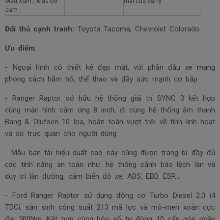
Màu Xám / Màu Đỏ
mãi của đại lý
cam
Đối thủ cạnh tranh:
Toyota Tacoma, Chevrolet Colorado.
Ưu điểm:
- Ngoại hình có thiết kế đẹp mắt, với phần đầu xe mang
phong cách hầm hố, thể thao và đầy sức mạnh cơ bắp.
- Ranger Raptor sở hữu hệ thống giải trí SYNC 3 kết hợp
cùng màn hình cảm ứng 8 inch, đi cùng hệ thống âm thanh
Bang & Olufsen 10 loa, hoàn toàn vượt trội về tính linh hoạt
và sự trực quan cho người dùng.
- Mẫu bán tải hiệu suất cao này cũng được
trang bị đầy đủ
các tính năng an toàn như: hệ thống cảnh báo lệch làn và
duy trì làn đường, cảm biến đỗ xe, ABS, EBD, ESP,…
- Ford Ranger Raptor sử dụng động cơ Turbo Diesel 2.0 i4
TDCi, sản sinh công suất 213 mã lực và mô-men xoắn cực
đại 500Nm. Kết hợp cùng hộp số tự động 10 cấp góp phần