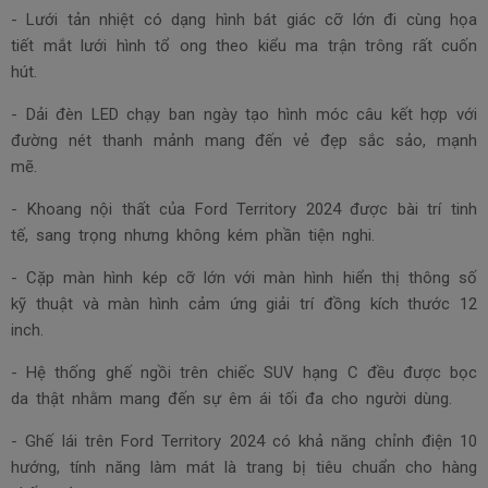
- Lưới tản nhiệt có dạng hình bát giác cỡ lớn đi cùng họa
tiết mắt lưới hình tổ ong theo kiểu ma trận trông rất cuốn
hút.
- Dải đèn LED chạy ban ngày tạo hình móc câu kết hợp với
đường nét thanh mảnh mang đến vẻ đẹp sắc sảo, mạnh
mẽ.
- Khoang nội thất của Ford Territory 2024 được bài trí tinh
tế, sang trọng nhưng không kém phần tiện nghi.
- Cặp màn hình kép cỡ lớn với màn hình hiển thị thông số
kỹ thuật và màn hình cảm ứng giải trí đồng kích thước 12
inch.
- Hệ thống ghế ngồi trên chiếc SUV hạng C đều được bọc
da thật nhằm mang đến sự êm ái tối đa cho người dùng.
- Ghế lái trên Ford Territory 2024 có khả năng chỉnh điện 10
hướng, tính năng làm mát là trang bị tiêu chuẩn cho hàng