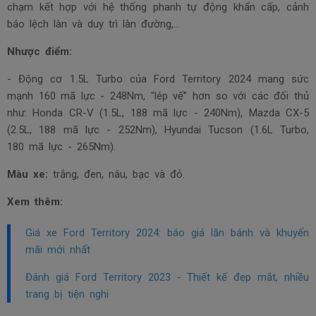
chạm kết hợp với hệ thống phanh tự động khẩn cấp, cảnh
báo lệch làn và duy trì làn đường,...
Nhược điểm:
- Động cơ 1.5L Turbo của Ford Territory 2024 mang sức
mạnh 160 mã lực - 248Nm, "lép vế” hơn so với các đối thủ
như: Honda CR-V (1.5L, 188 mã lực - 240Nm), Mazda CX-5
(2.5L, 188 mã lực - 252Nm), Hyundai Tucson (1.6L Turbo,
180 mã lực - 265Nm).
Màu xe:
trắng, đen, nâu, bạc và đỏ.
Xem thêm:
Giá xe Ford Territory 2024: báo giá lăn bánh và khuyến
mãi mới nhất
Đánh giá Ford Territory 2023 - Thiết kế đẹp mắt, nhiều
trang bị tiện nghi