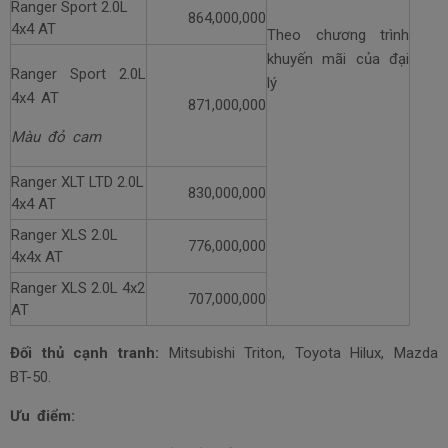
Ranger Sport 2.0L
864,000,000
4x4 AT
Theo chương trình
khuyến mãi của đại
Ranger Sport 2.0L
lý
4x4 AT
871,000,000
Màu đỏ cam
Ranger XLT LTD 2.0L
830,000,000
4x4 AT
Ranger XLS 2.0L
776,000,000
4x4x AT
Ranger XLS 2.0L 4x2
707,000,000
AT
Đối thủ cạnh tranh:
Mitsubishi Triton, Toyota Hilux, Mazda
BT-50.
Ưu điểm: