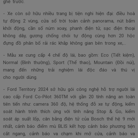
ghế trước.
- Xe còn sở hữu nhiều trang bị tiện nghi hiện đại: điều hoà
tự động 2 vùng, cửa sổ trời toàn cảnh panorama, nút bấm
khởi động, cần số núm xoay, phanh điện tử, sạc điện thoại
không dây, gương chống chói tự động cùng hơn 20 hộc
đựng đồ phân bố rải rác khắp không gian bên trong xe,...
- Mẫu xe cung cấp 4 chế độ lái, bao gồm: Eco (Tiết kiệm),
Normal (Bình thường), Sport (Thể thao), Mountain (Đồi núi),
mang đến những trải nghiệm lái độc đáo và thú vị
cho người dùng.
- Ford Territory 2024 sở hữu gói công nghệ hỗ trợ người lái
cao cấp Ford Co-Pilot 360TM với gần 20 tính năng an toàn
tiên tiến như: camera 360 độ, hệ thống đỗ xe tự động, kiểm
soát hành trình thích ứng với tính năng Stop & Go, kiểm
soát áp suất lốp, cân bằng điện tử của Bosch thế hệ 9 mới
nhất, cảnh báo điểm mù BLIS kết hợp cảnh báo phương tiện
cắt ngang, cảnh báo va chạm khi mở cửa, cảnh báo va