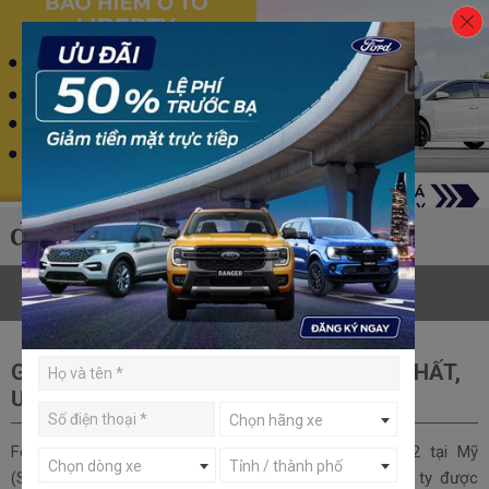
Trang chủ
Đánh giá
Bảo hiểm
Menu
GIÁ XE FORD 2024 & KHUYẾN MÃI MỚI NHẤT,
ƯU NHƯỢC ĐIỂM CỦA TỪNG DÒNG XE
Chọn hãng xe
Ford Motor là một hãng sản xuất xe hơi lớn thứ 2 tại Mỹ
Chọn dòng xe
Tỉnh / thành phố
(Sau General Motors) và có thâm niên lâu đời. Công ty được