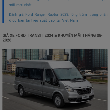
mãi mới nhất
Đánh giá Ford Ranger Raptor 2023: ‘ông trùm’ trong phân
khúc bán tải hiệu suất cao tại Việt Nam
GIÁ XE FORD TRANSIT 2024 & KHUYẾN MÃI THÁNG
08-
2026