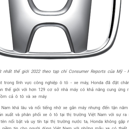
t nhất thế giới 2022 theo tạp chí Consumer Reports của Mỹ -
 trong lĩnh vực công nghiệp ô tô - xe máy, Honda đã đặt châ
àn thế giới với hơn 129 cơ sở nhà máy có khả năng cung ứng r
 gồm cả ô tô và xe máy.
t Nam khá lâu và nổi tiếng nhờ xe gắn máy nhưng đến tận năm
n xuất và phân phối xe ô tô tại thị trường Việt Nam với sự ra
tên nổi bật và uy tín tại thị trường nước ta, Honda không gặp 
g niềm tin cho người dùng Việt Nam với những mẫu xe có thiết 