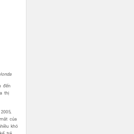
 Honda
n đến
a thị
 2005,
 mắt của
nhiều khó
kể trẻ