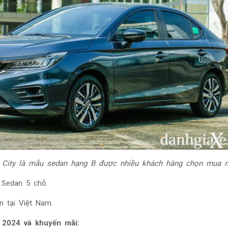
 City là mẫu sedan hạng B được nhiều khách hàng chọn mua n
Sedan 5 chỗ.
ện tại Việt Nam.
 2024 và khuyến mãi: