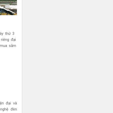
áy thứ 3
 riêng đại
u mua sắm
ện đại và
 nghệ đèn