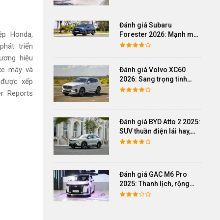
Đánh giá Subaru
ệp Honda,
Forester 2026: Mạnh mẽ,
êm ái đi cùng hệ thống
hát triển
ADAS hoàn hảo
ương hiệu
xe máy và
Đánh giá Volvo XC60
2026: Sang trọng tinh
 được xếp
giản, an toàn và đủ khác
r Reports
biệt
Đánh giá BYD Atto 2 2025:
SUV thuần điện lái hay,
cách âm vượt trội
Đánh giá GAC M6 Pro
2025: Thanh lịch, rộng
rãi, đầy đủ tiện nghi, vận
hành tinh tế