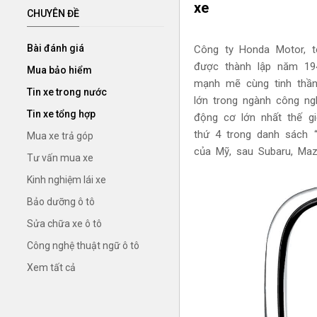
xe
CHUYÊN ĐỀ
Bài đánh giá
Công ty Honda Motor, 
đ
ược thành lập năm 194
Mua bảo hiểm
mạnh mẽ cùng tinh thần
Tin xe trong nước
lớn trong ngành công ng
Tin xe tổng hợp
động cơ lớn nhất thế gi
thứ 4 trong danh sách “
Mua xe trả góp
của Mỹ, sau Subaru, Ma
Tư vấn mua xe
Kinh nghiệm lái xe
Bảo dưỡng ô tô
Sửa chữa xe ô tô
Công nghệ thuật ngữ ô tô
Xem tất cả