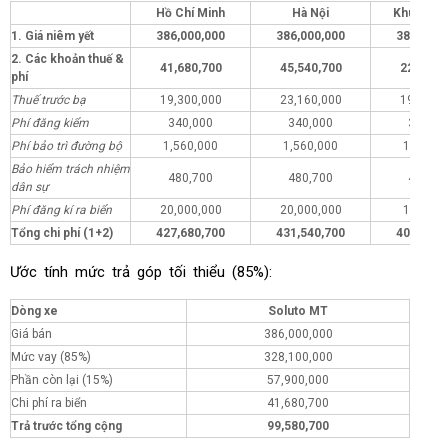
Hồ Chí Minh
Hà Nội
Khu vực 
1. Giá niêm yết
386,000,000
386,000,000
386,000,
2. Các khoản thuế &
41,680,700
45,540,700
22,680,
phí
Thuế trước bạ
19,300,000
23,160,000
19,300,
Phí đăng kiểm
340,000
340,000
340,00
Phí bảo trì đường bộ
1,560,000
1,560,000
1,560,0
Bảo hiểm trách nhiệm
480,700
480,700
480,70
dân sự
Phí đăng kí ra biển
20,000,000
20,000,000
1,000,0
Tổng chi phí (1+2)
427,680,700
431,540,700
408,680,
Ước tính mức trả góp tối thiểu (85%):
Dòng xe
Soluto MT
Giá bán
386,000,000
Mức vay (85%)
328,100,000
Phần còn lại (15%)
57,900,000
Chi phí ra biển
41,680,700
Trả trước tổng cộng
99,580,700