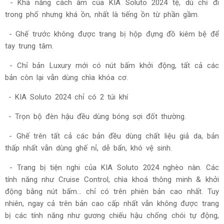
- Khả năng cách âm của KIA Soluto 2024 tệ, dù chỉ đi
trong phố nhưng khá ồn, nhất là tiếng ồn từ phần gầm.
- Ghế trước không được trang bị hộp đựng đồ kiêm bệ để
tay trung tâm.
- Chỉ bản Luxury mới có nút bấm khởi động, tất cả các
bản còn lại vẫn dùng chìa khóa cơ.
- KIA Soluto 2024 chỉ có 2 túi khí
- Trọn bộ đèn hậu đều dùng bóng sợi đốt thường.
- Ghế trên tất cả các bản đều dùng chất liệu giả da, bản
thấp nhất vẫn dùng ghế nỉ, dễ bẩn, khó vệ sinh.
- Trang bị tiện nghi của KIA Soluto 2024 nghèo nàn. Các
tính năng như Cruise Control, chìa khoá thông minh & khởi
động bằng nút bấm… chỉ có trên phiên bản cao nhất. Tuy
nhiên, ngay cả trên bản cao cấp nhất vẫn không được trang
bị các tính năng như gương chiếu hậu chống chói tự động,