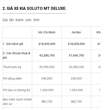
2.
GIÁ XE
KIA SOLUTO MT DELUXE:
Giá lăn bánh ước tính:
Hồ Chí Minh
Hà Nội
Khu vực 
1. Giá niêm yết
418,000,000
418,000,000
418,000,
2. Các khoản thuế &
43,280,700
47,460,700
24,280,
phí
Thuế trước bạ
20,900,000
25,080,000
20,900,
Phí đăng kiểm
340,000
340,000
340,00
Phí bảo trì đường bộ
1,560,000
1,560,000
1,560,0
Bảo hiểm trách nhiệm
480,700
480,700
480,70
dân sự