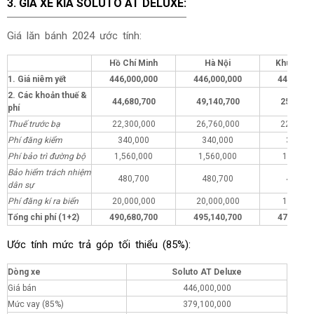
3.
GIÁ XE
KIA SOLUTO AT DELUXE:
Giá lăn bánh
2024
ước tính:
Hồ Chí Minh
Hà Nội
Khu vực 
1. Giá niêm yết
446,000,000
446,000,000
446,000,
2. Các khoản thuế &
44,680,700
49,140,700
25,680,
phí
Thuế trước bạ
22,300,000
26,760,000
22,300,
Phí đăng kiểm
340,000
340,000
340,00
Phí bảo trì đường bộ
1,560,000
1,560,000
1,560,0
Bảo hiểm trách nhiệm
480,700
480,700
480,70
dân sự
Phí đăng kí ra biển
20,000,000
20,000,000
1,000,0
Tổng chi phí (1+2)
490,680,700
495,140,700
471,680,
Ước tính mức trả góp tối thiểu (85%):
Dòng xe
Soluto AT Deluxe
Giá bán
446,000,000
Mức vay (85%)
379,100,000