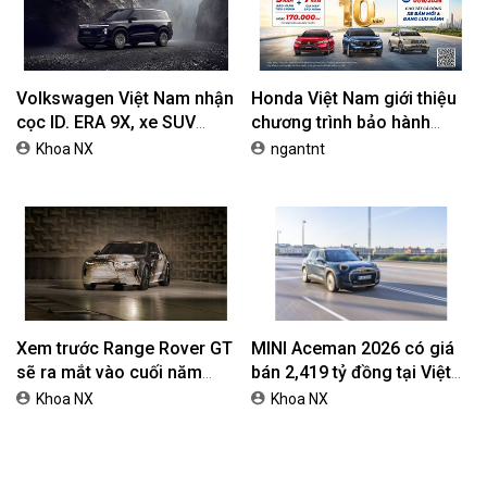
Volkswagen Việt Nam nhận
Honda Việt Nam giới thiệu
cọc ID. ERA 9X, xe SUV
chương trình bảo hành
EREV dự kiến giá dưới 3 tỷ
chính hãng lên tới 10 năm
Khoa NX
ngantnt
đồng
dành cho khách hàng Ôtô
Xem trước Range Rover GT
MINI Aceman 2026 có giá
sẽ ra mắt vào cuối năm
bán 2,419 tỷ đồng tại Việt
2026
Nam
Khoa NX
Khoa NX