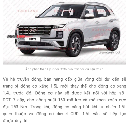
Ánh phác thảo Hyundai Creta dựa trên các dữ liệu đã có.
Về hệ truyền động, bản nâng cấp giữa vòng đời dự kiến sẽ
trang bị động cơ xăng 1.5L mới, thay thế cho động cơ xăng
1.4L trước đó. Động cơ này sẽ được kết nối với hộp số
DCT 7 cấp, cho công suất 160 mã lực và mô-men xoắn cực
đại 253 Nm. Trong khi, động cơ xăng hút khí tự nhiên 1.5L
quen thuộc và động cơ diesel CRDi 1.5L vẫn sẽ tiếp tục
được duy trì.