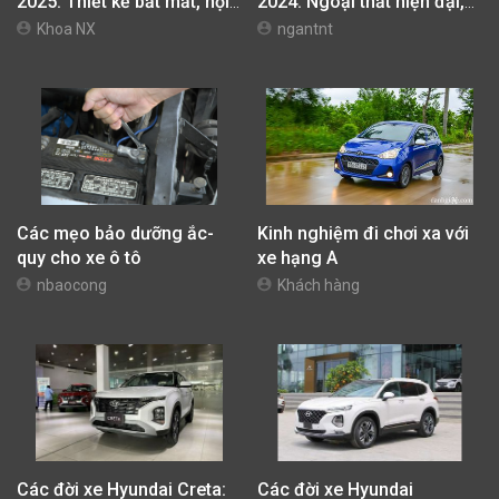
2025: Thiết kế bắt mắt, nội
2024: Ngoại thất hiện đại,
thất tinh tế, vận hành linh
trang bị phong phú nhưng
Khoa NX
ngantnt
hoạt
động cơ hơi lép vế
Các mẹo bảo dưỡng ắc-
Kinh nghiệm đi chơi xa với
quy cho xe ô tô
xe hạng A
nbaocong
Khách hàng
Các đời xe Hyundai Creta:
Các đời xe Hyundai