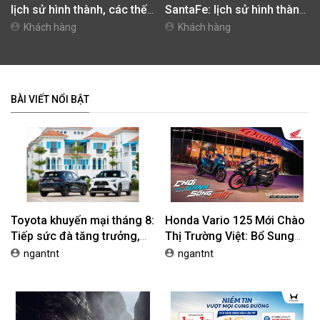
lịch sử hình thành, các thế
SantaFe: lịch sử hình thành,
hệ trên thế giới và Việt Nam
các thế hệ trên thế giới và
Khách hàng
Khách hàng
Việt Nam
BÀI VIẾT NỔI BẬT
Toyota khuyến mại tháng 8:
Honda Vario 125 Mới Chào
Tiếp sức đà tăng trưởng,
Thị Trường Việt: Bổ Sung
tối ưu chi phí mua xe
Phiên Bản Street, Giá Từ
ngantnt
ngantnt
42,69 Triệu Đồng