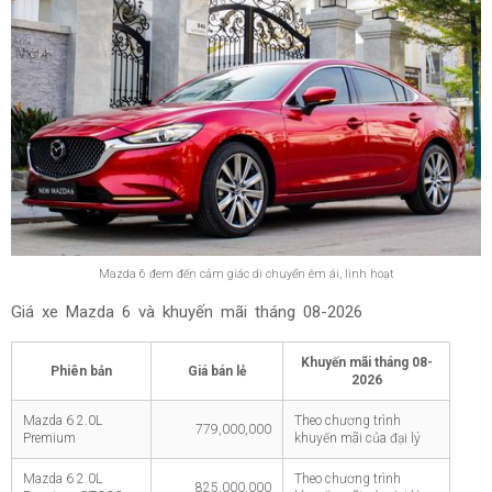
Mazda 6 đem đến cảm giác di chuyển êm ái, linh hoạt
Giá xe Mazda 6 và khuyến mãi tháng
08-2026
Khuyến mãi tháng
08-
Phiên bản
Giá bán lẻ
2026
Mazda 6 2.0L
Theo chương trình
779,000,000
Premium
khuyến mãi của đại lý
Mazda 6 2.0L
Theo chương trình
825,000,000