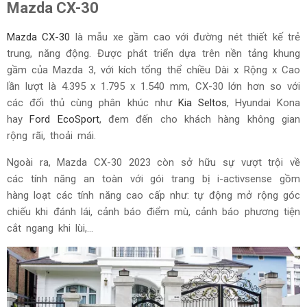
Mazda CX-30
Mazda CX-30
là mẫu xe gầm cao với đường nét thiết kế trẻ
trung, năng động. Được phát triển dựa trên nền tảng khung
gầm của Mazda 3, với kích tổng thể chiều Dài x Rộng x Cao
lần lượt là 4.395 x 1.795 x 1.540 mm, CX-30 lớn hơn so với
các đối thủ cùng phân khúc như
Kia Seltos
, Hyundai Kona
hay
Ford EcoSport
, đem đến cho khách hàng không gian
rộng rãi, thoải mái.
Ngoài ra, Mazda CX-30 2023 còn sở hữu sự vượt trội về
các tính năng an toàn với gói trang bị i-activsense gồm
hàng loạt các tính năng cao cấp như: tự động mở rộng góc
chiếu khi đánh lái, cảnh báo điểm mù, cảnh báo phương tiện
cắt ngang khi lùi,...