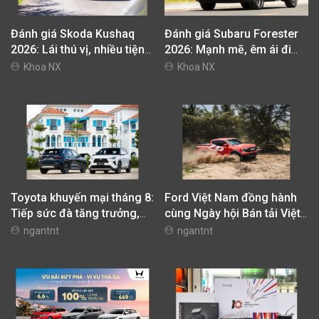
Đánh giá Skoda Kushaq
Đánh giá Subaru Forester
2026: Lái thú vị, nhiều tiện
2026: Mạnh mẽ, êm ái đi
nghi, giá cạnh tranh
cùng hệ thống ADAS hoàn
Khoa NX
Khoa NX
hảo
Toyota khuyến mại tháng 8:
Ford Việt Nam đồng hành
Tiếp sức đà tăng trưởng,
cùng Ngày hội Bán tải Việt
tối ưu chi phí mua xe
Nam 2026 (Vietnam Pickup
ngantnt
ngantnt
Festival 2026)