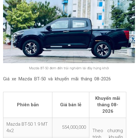
Mazda BT-50 đem đến trải nghiệm lái đầy hứng khởi
Giá xe Mazda BT-50 và khuyến mãi tháng
08-2026
Khuyến mãi
Phiên bản
Giá bán lẻ
tháng
08-
2026
Mazda BT-50 1.9 MT
554,000,000
4x2
Theo chương
trình khuyến