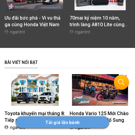
Ưu đãi bức phá - Vi vu thả
70mai kỷ niệm 10 năm,
ga cùng Honda Việt Nam
trình làng A810 Lite cùng
nhiều hoạt động tri ân
ngantnt
ngantnt
BÀI VIẾT NỔI BẬT
Toyota khuyến mại tháng 8:
Honda Vario 125 Mới Chào
Tiếp sức đà tăng trưởng,
Thị Trường Việt: Bổ Sung
Tải giá lăn bánh
tối ưu chi phí mua xe
Phiên Bản Street, Giá Từ
ngantnt
ngantnt
42,69 Triệu Đồng