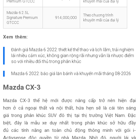
Premium GTCCC
khuyến mãi của đại lý
Mazda 6 2.5L
Theo chương trình
Signature Premium
914,000,000
khuyến mãi của đại lý
GTCCC
Xem thêm:
Đánh giá Mazda 6 2022: thiết kế thể thao và lịch lãm, trải nghiệm
lái nhiều cảm xúc, không gian rộng rãi nhưng vẫn là nhược điểm
so với nhiều đối thủ trong phân khúc
Mazda 6 2022: báo giá lăn bánh và khuyến mãi tháng
08-2026
Mazda CX-3
Mazda CX-3 thế hệ mới được nâng cấp trở nên hiện đại
hơn ở cả ngoại thất và nội thất, hứa hẹn sẽ là cái tên sáng
giá trong phân khúc SUV đô thị tại thị trường Việt Nam. Đặc
biệt, đây là mẫu xe duy nhất trong phân khúc sở hữu đầy
đủ các tính năng an toàn chủ động thông minh với gói i-
Activsense độc quyền từ nhà Mazda. Nhờ đó, người lái và