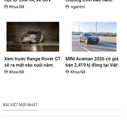
EREV dự kiến giá dưới 3 tỷ
chính hãng lên tới 10 năm
Khoa NX
ngantnt
đồng
dành cho khách hàng Ôtô
Xem trước Range Rover GT
MINI Aceman 2026 có giá
sẽ ra mắt vào cuối năm
bán 2,419 tỷ đồng tại Việt
2026
Nam
Khoa NX
Khoa NX
BÀI VIẾT MỚI NHẤT