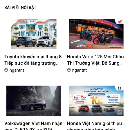
BÀI VIẾT NỔI BẬT
Toyota khuyến mại tháng 8:
Honda Vario 125 Mới Chào
Tiếp sức đà tăng trưởng,
Thị Trường Việt: Bổ Sung
tối ưu chi phí mua xe
Phiên Bản Street, Giá Từ
ngantnt
ngantnt
42,69 Triệu Đồng
Volkswagen Việt Nam nhận
Honda Việt Nam giới thiệu
cọc ID. ERA 9X, xe SUV
chương trình bảo hành