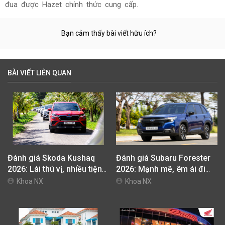
đua được Hazet chính thức cung cấp.
Bạn cảm thấy bài viết hữu ích?
BÀI VIẾT LIÊN QUAN
Đánh giá Skoda Kushaq
Đánh giá Subaru Forester
2026: Lái thú vị, nhiều tiện
2026: Mạnh mẽ, êm ái đi
nghi, giá cạnh tranh
cùng hệ thống ADAS hoàn
Khoa NX
Khoa NX
hảo