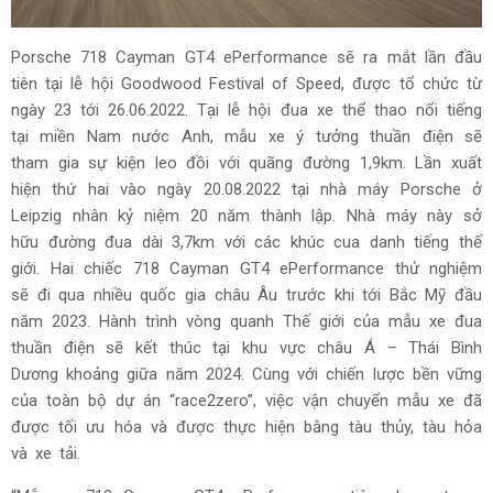
Porsche 718 Cayman GT4 ePerformance sẽ ra mắt lần đầu
tiên tại lễ hội Goodwood Festival of Speed, được tổ chức từ
ngày 23 tới 26.06.2022. Tại lễ hội đua xe thể thao nổi tiếng
tại miền Nam nước Anh, mẫu xe ý tưởng thuần điện sẽ
tham gia sự kiện leo đồi với quãng đường 1,9km. Lần xuất
hiện thứ hai vào ngày 20.08.2022 tại nhà máy Porsche ở
Leipzig nhân kỷ niệm 20 năm thành lập. Nhà máy này sở
hữu đường đua dài 3,7km với các khúc cua danh tiếng thế
giới. Hai chiếc 718 Cayman GT4 ePerformance thử nghiệm
sẽ đi qua nhiều quốc gia châu Âu trước khi tới Bắc Mỹ đầu
năm 2023. Hành trình vòng quanh Thế giới của mẫu xe đua
thuần điện sẽ kết thúc tại khu vực châu Á – Thái Bình
Dương khoảng giữa năm 2024. Cùng với chiến lược bền vững
của toàn bộ dự án “race2zero”, việc vận chuyển mẫu xe đã
được tối ưu hóa và được thực hiện bằng tàu thủy, tàu hỏa
và xe tải.