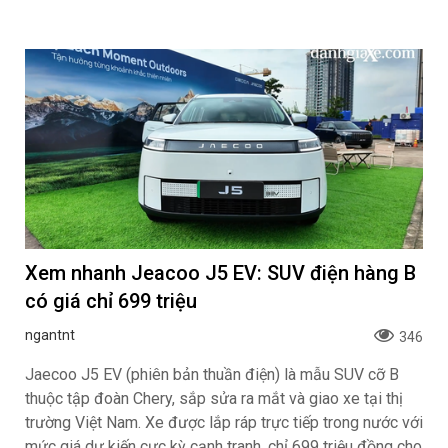
Xem nhanh Jeacoo J5 EV: SUV điện hàng B
có giá chỉ 699 triệu
ngantnt
346
Jaecoo J5 EV (phiên bản thuần điện) là mẫu SUV cỡ B
thuộc tập đoàn Chery, sắp sửa ra mắt và giao xe tại thị
trường Việt Nam. Xe được lắp ráp trực tiếp trong nước với
mức giá dự kiến cực kỳ cạnh tranh, chỉ 699 triệu đồng cho