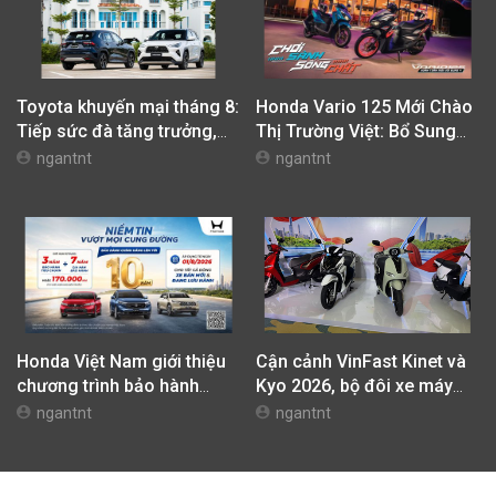
Toyota khuyến mại tháng 8:
Honda Vario 125 Mới Chào
Tiếp sức đà tăng trưởng,
Thị Trường Việt: Bổ Sung
tối ưu chi phí mua xe
Phiên Bản Street, Giá Từ
ngantnt
ngantnt
42,69 Triệu Đồng
Honda Việt Nam giới thiệu
Cận cảnh VinFast Kinet và
chương trình bảo hành
Kyo 2026, bộ đôi xe máy
chính hãng lên tới 10 năm
điện mới nhất tại Việt Nam
ngantnt
ngantnt
dành cho khách hàng Ôtô