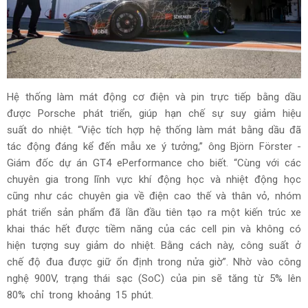
Hệ thống làm mát động cơ điện và pin trực tiếp bằng dầu
được Porsche phát triển, giúp hạn chế sự suy giảm hiệu
suất do nhiệt. “Việc tích hợp hệ thống làm mát bằng dầu đã
tác động đáng kể đến mẫu xe ý tưởng,” ông Björn Förster -
Giám đốc dự án GT4 ePerformance cho biết. “Cùng với các
chuyên gia trong lĩnh vực khí động học và nhiệt động học
cũng như các chuyên gia về điện cao thế và thân vỏ, nhóm
phát triển sản phẩm đã lần đầu tiên tạo ra một kiến trúc xe
khai thác hết được tiềm năng của các cell pin và không có
hiện tượng suy giảm do nhiệt. Bằng cách này, công suất ở
chế độ đua được giữ ổn định trong nửa giờ”. Nhờ vào công
nghệ 900V, trạng thái sạc (SoC) của pin sẽ tăng từ 5% lên
80% chỉ trong khoảng 15 phút.