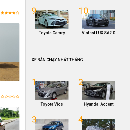
9
10
Toyota Camry
Vinfast LUX SA2.0
XE BÁN CHẠY NHẤT THÁNG
1
2
Toyota Vios
Hyundai Accent
3
4