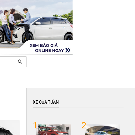
search
XE CỦA TUẦN
1
2