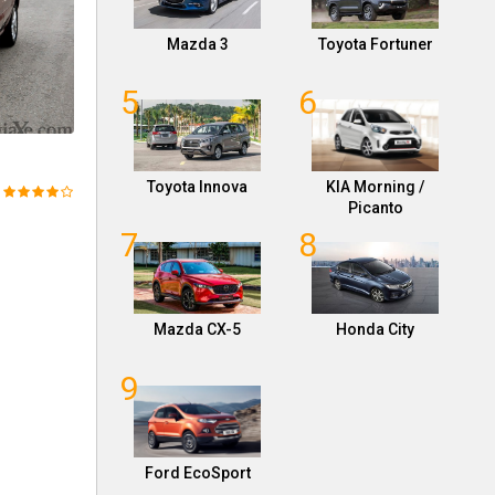
Mazda 3
Toyota Fortuner
5
6
Toyota Innova
KIA Morning /
Picanto
7
8
Mazda CX-5
Honda City
9
Ford EcoSport