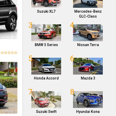
Suzuki XL7
Mercedes-Benz
GLC-Class
3
4
BMW 3 Series
Nissan Terra
5
6
Honda Accord
Mazda 3
7
8
Suzuki Swift
Hyundai Kona