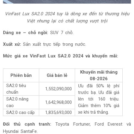
VinFast Lux SA2.0 2024
tuy là dòng xe đến từ thương hiệu
Việt nhưng lại có chất lượng vượt trội
Dáng xe – chỗ ngồi:
SUV 7 chỗ.
Xuất xứ:
Sản xuất trực tiếp trong nước.
Mức giá xe
VinFast Lux SA2.0 2024 và khuyến mãi:
Khuyến mãi tháng
Phiên bản
Giá bán lẻ
08-2026
SA2.0 tiêu
Ưu đãi 50% lệ phí
1,552,090,000
chuẩn
trước bạ. Ưu đãi giá
SA2.0 nâng
lên tới 160 triệu.
1,642,968,000
cao
Giảm thêm 10% giá
xe khi trả thẳng.
SA2.0 cao cấp
1,835,693,000
Đối thủ cạnh tranh:
Toyota Fortuner, Ford Everest và
Hyundai SantaFe.