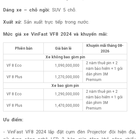
Dáng xe – chỗ ngồi:
SUV 5 chỗ.
Xuất xứ:
Sản xuất trực tiếp trong nước.
Mức giá xe
VinFast VF8 2024 và khuyến mãi:
Khuyến mãi tháng
08-
Phiên bản
Giá bán lẻ
2026
Xe không bao gồm pin
2 năm thuê pin + 2
VF 8 Eco
1,090,000,000
năm bảo hiểm + 1 gói
dán phim 3M
VF 8 Plus
1,270,000,000
Premium
Xe bao gồm pin
2 năm thuê pin + 2
VF 8 Eco
1,290,000,000
năm bảo hiểm + 1 gói
dán phim 3M
VF 8 Plus
1,470,000,000
Premium
Ưu điểm:
-
VinFast VF8 2024 lắp đặt cụm đèn Projector đôi hiện đại,