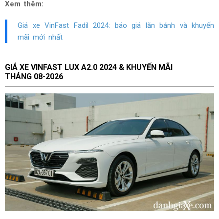
Xem thêm:
Giá xe VinFast Fadil 2024: báo giá lăn bánh và khuyến
mãi mới nhất
GIÁ XE
VINFAST LUX A2.0 2024 & KHUYẾN MÃI
THÁNG
08-2026