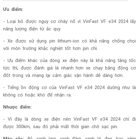
Ưu điểm:
- Loại bỏ được nguy cơ cháy nổ vì
VinFast VF e34 2024 lấy
năng lượng điện từ ắc quy.
- Xe được sử dụng pin lithium-ion có khả năng chống chọi
với môn trường khắc nghiệt tốt hơn pin chì.
- Ưu điểm khác của dòng xe điện này là khả năng tăng tốc
tức thì, được đánh giá là nhanh hơn xe chạy bằng động cơ
đốt trong và mang lại cảm giác vận hành dễ dàng hơn.
- Tiếng ồn động cơ của
VinFast VF e34 2024 dường như là
không có hoặc khó để nhận ra.
Nhược điểm:
- Vì đây là dòng xe điện nên
VinFast VF e34 2024 chỉ đi
được 300km, sau đó phải mất thời gian chờ sạc pin.
Màu sắc:
đ
ỏ, xanh lam, xanh đậm, xanh lá, đen, bạc, xám