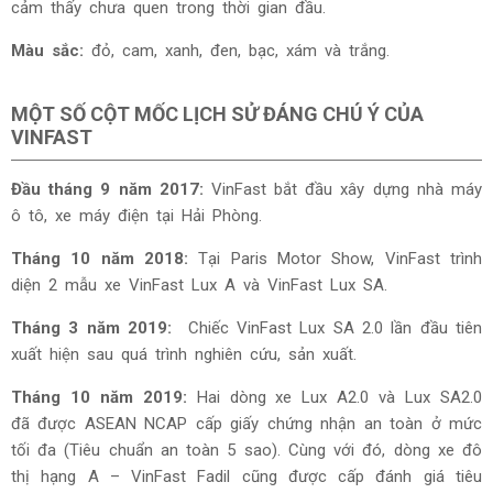
cảm thấy chưa quen trong thời gian đầu.
Màu sắc:
đỏ, cam, xanh, đen, bạc, xám và trắng.
MỘT SỐ CỘT MỐC LỊCH SỬ ĐÁNG CHÚ Ý CỦA
VINFAST
Đầu tháng 9 năm 2017:
VinFast bắt đầu xây dựng nhà máy
ô tô, xe máy điện tại Hải Phòng.
Tháng 10 năm 2018:
Tại Paris Motor Show, VinFast trình
diện 2 mẫu xe VinFast Lux A và VinFast Lux SA.
Tháng 3 năm 2019:
Chiếc VinFast Lux SA 2.0 lần đầu tiên
xuất hiện sau quá trình nghiên cứu, sản xuất.
Tháng 10 năm 2019:
Hai dòng xe Lux A2.0 và Lux SA2.0
đã được ASEAN NCAP cấp giấy chứng nhận an toàn ở mức
tối đa (Tiêu chuẩn an toàn 5 sao). Cùng với đó, dòng xe đô
thị hạng A – VinFast Fadil cũng được cấp đánh giá tiêu