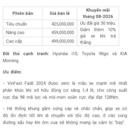
Khuyến mãi
Phiên bản
Giá bán lẻ
tháng
08-2026
Ưu đãi giá 30 triệu.
Tiêu chuẩn
425,000,000
Giảm thêm 10%
Nâng cao
459,000,000
giá xe khi trả
Cao cấp
499,000,000
thẳng.
Đối thủ cạnh tranh:
Hyundai i10, Toyota Wigo và KIA
Morning.
Ưu điểm:
-
VinFast Fadil 2024 được xem là mẫu xe mạnh mẽ nhất
phân khúc khi sở hữu động cơ xăng 1,4 lít, cho công suất
cực đại 98 mã lực và mô-men xoắn cực đại đạt 128Nm.
- Hệ thống khung gầm cứng cáp và chắc chắn, giúp xe có
độ ổn định tốt khi di chuyển với tốc độ cao, ở các cung
đường xấu hay khi ôm cua sẽ không mang lại cảm bị “bay”.