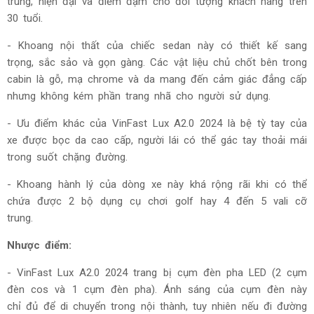
trung, hiện đại và điềm đạm cho đối tượng khách hàng trên
30 tuổi.
- Khoang nội thất của chiếc sedan này có thiết kế sang
trọng, sắc sảo và gọn gàng. Các vật liệu chủ chốt bên trong
cabin là gỗ, mạ chrome và da mang đến cảm giác đẳng cấp
nhưng không kém phần trang nhã cho người sử dụng.
- Ưu điểm khác của
VinFast Lux A2.0 2024 là bệ tỳ tay của
xe được bọc da cao cấp, người lái có thể gác tay thoải mái
trong suốt chặng đường.
- Khoang hành lý của dòng xe này khá rộng rãi khi có thể
chứa được 2 bộ dụng cụ chơi golf hay 4 đến 5 vali cỡ
trung.
Nhược điểm:
-
VinFast Lux A2.0 2024 trang bị cụm đèn pha LED (2 cụm
đèn cos và 1 cụm đèn pha). Ánh sáng của cụm đèn này
chỉ đủ để di chuyển trong nội thành, tuy nhiên nếu đi đường