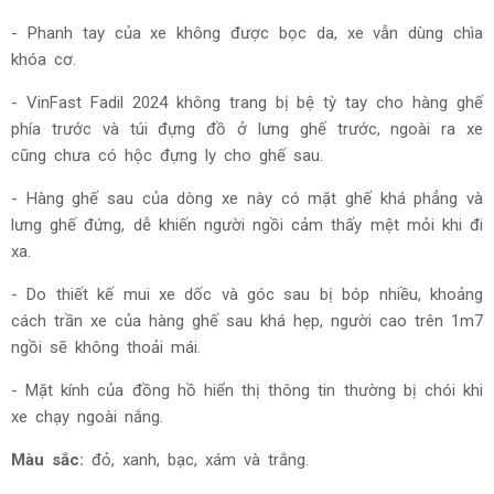
- Phanh tay của xe không được bọc da, xe vẫn dùng chìa
khóa cơ.
-
VinFast Fadil 2024 không trang bị bệ tỳ tay cho hàng ghế
phía trước và túi đựng đồ ở lưng ghế trước, ngoài ra xe
cũng chưa có hộc đựng ly cho ghế sau.
- Hàng ghế sau của dòng xe này có mặt ghế khá phẳng và
lưng ghế đứng, dễ khiến người ngồi cảm thấy mệt mỏi khi đi
xa.
- Do thiết kế mui xe dốc và góc sau bị bóp nhiều, khoảng
cách trần xe của hàng ghế sau khá hẹp, người cao trên 1m7
ngồi sẽ không thoải mái.
- Mặt kính của đồng hồ hiển thị thông tin thường bị chói khi
xe chạy ngoài nắng.
Màu sắc:
đ
ỏ, xanh, bạc, xám và trắng.