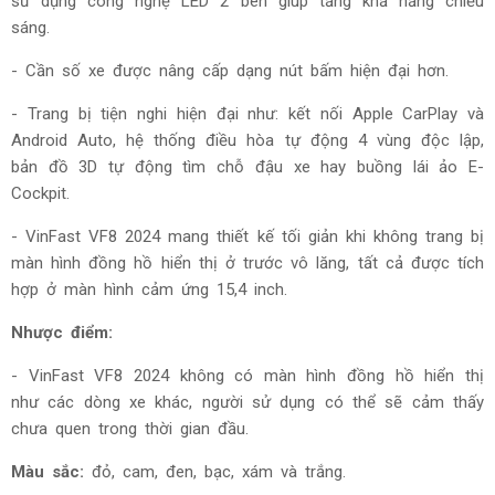
sử dụng công nghệ LED 2 bên giúp tăng khả năng chiếu
sáng.
- Cần số xe được nâng cấp dạng nút bấm hiện đại hơn.
- Trang bị tiện nghi hiện đại như: kết nối Apple CarPlay và
Android Auto, hệ thống điều hòa tự động 4 vùng độc lập,
bản đồ 3D tự động tìm chỗ đậu xe hay buồng lái ảo E-
Cockpit.
-
VinFast VF8 2024 mang thiết kế tối giản khi không trang bị
màn hình đồng hồ hiển thị ở trước vô lăng, tất cả được tích
hợp ở màn hình cảm ứng 15,4 inch.
Nhược điểm:
-
VinFast VF8 2024 không có màn hình đồng hồ hiển thị
như các dòng xe khác, người sử dụng có thể sẽ cảm thấy
chưa quen trong thời gian đầu.
Màu sắc:
đ
ỏ, cam, đen, bạc, xám và trắng.