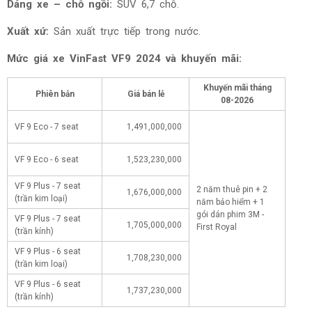
Dáng xe – chỗ ngồi:
SUV 6,7 chỗ.
Xuất xứ:
Sản xuất trực tiếp trong nước.
Mức giá xe
VinFast VF9 2024 và khuyến mãi:
Khuyến mãi tháng
Phiên bản
Giá bán lẻ
08-2026
VF 9 Eco - 7 seat
1,491,000,000
VF 9 Eco - 6 seat
1,523,230,000
VF 9 Plus - 7 seat
2 năm thuê pin + 2
1,676,000,000
(trần kim loại)
năm bảo hiểm + 1
gói dán phim 3M -
VF 9 Plus - 7 seat
1,705,000,000
First Royal
(trần kính)
VF 9 Plus - 6 seat
1,708,230,000
(trần kim loại)
VF 9 Plus - 6 seat
1,737,230,000
(trần kính)