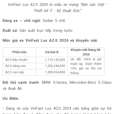
VinFast Lux A2.0 2024
là mẫu xe mang “Bản sắc Việt -
Thiết kế Ý - Kỹ thuật Đức”
Dáng xe – chỗ ngồi:
Sedan 5 chỗ.
Xuất xứ:
Sản xuất trực tiếp trong nước.
Mức giá xe
VinFast Lux A2.0 2024 và khuyến mãi:
Khuyến mãi tháng
08-
Phiên bản
Giá bán lẻ
2026
Ưu đãi 100% lệ phí
A2.0 tiêu chuẩn
1,115,120,000
trước bạ. Giảm thêm
A2.0 nâng cao
1,206,240,000
10% giá xe khi trả
A2.0 cao cấp
1,358,554,000
thẳng.
Đối thủ cạnh tranh:
BMW 5-Series, Mercedes-Benz E-Class
và Audi A6.
Ưu điểm:
- Dáng vẻ của
VinFast Lux A2.0 2024 cân bằng giữa sự trẻ