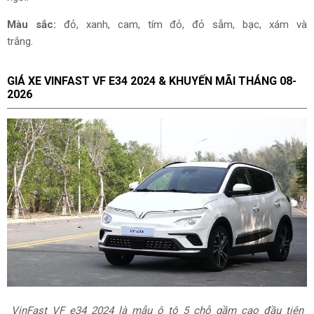
Màu sắc:
đ
ỏ, xanh, cam, tím đỏ, đỏ sẫm, bạc, xám và
trắng.
GIÁ XE
VINFAST VF E34 2024 & KHUYẾN MÃI THÁNG
08-
2026
VinFast VF e34 2024
là mẫu ô tô 5 chỗ gầm cao đầu tiên