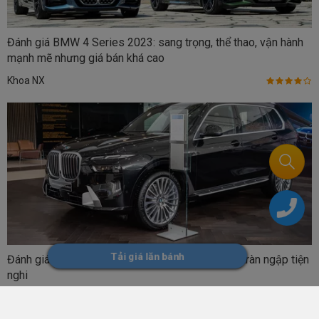
Đánh giá BMW 4 Series 2023: sang trọng, thể thao, vận hành
mạnh mẽ nhưng giá bán khá cao
Khoa NX
Tải giá lăn bánh
Đánh giá BMW X7 2023: Sang trọng, rộng rãi và tràn ngập tiện
nghi
Khoa NX