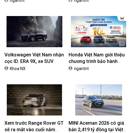
ngantnt
ngantnt
42,69 Triệu Đồng
Volkswagen Việt Nam nhận
Honda Việt Nam giới thiệu
cọc ID. ERA 9X, xe SUV
chương trình bảo hành
EREV dự kiến giá dưới 3 tỷ
chính hãng lên tới 10 năm
Khoa NX
ngantnt
đồng
dành cho khách hàng Ôtô
Xem trước Range Rover GT
MINI Aceman 2026 có giá
sẽ ra mắt vào cuối năm
bán 2,419 tỷ đồng tại Việt