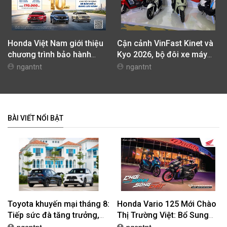
Honda Việt Nam giới thiệu
Cận cảnh VinFast Kinet và
chương trình bảo hành
Kyo 2026, bộ đôi xe máy
chính hãng lên tới 10 năm
điện mới nhất tại Việt Nam
ngantnt
ngantnt
dành cho khách hàng Ôtô
BÀI VIẾT NỔI BẬT
Toyota khuyến mại tháng 8:
Honda Vario 125 Mới Chào
Tiếp sức đà tăng trưởng,
Thị Trường Việt: Bổ Sung
tối ưu chi phí mua xe
Phiên Bản Street, Giá Từ