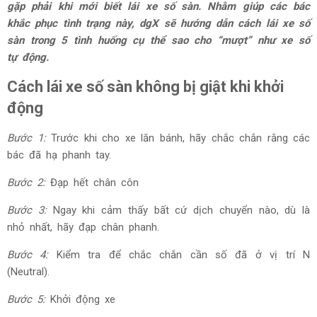
gặp phải khi mới biết lái xe số sàn. Nhằm giúp các bác
khắc phục tình trạng này, dgX sẽ hướng dẫn cách lái xe số
sàn trong 5 tình huống cụ thể sao cho “mượt” như xe số
tự động.
Cách lái xe số sàn không bị giật khi khởi
động
Bước 1:
Trước khi cho xe lăn bánh, hãy chắc chắn rằng các
bác đã hạ phanh tay.
Bước 2:
Đạp hết chân côn
Bước 3:
Ngay khi cảm thấy bất cứ dịch chuyển nào, dù là
nhỏ nhất, hãy đạp chân phanh.
Bước 4:
Kiểm tra để chắc chắn cần số đã ở vị trí N
(Neutral).
Bước 5:
Khởi động xe