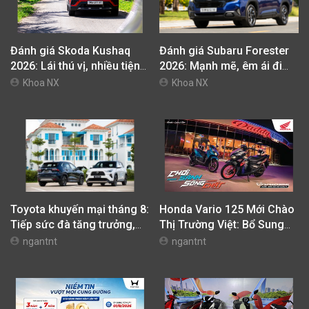
Đánh giá Skoda Kushaq
Đánh giá Subaru Forester
2026: Lái thú vị, nhiều tiện
2026: Mạnh mẽ, êm ái đi
nghi, giá cạnh tranh
cùng hệ thống ADAS hoàn
Khoa NX
Khoa NX
hảo
Toyota khuyến mại tháng 8:
Honda Vario 125 Mới Chào
Tiếp sức đà tăng trưởng,
Thị Trường Việt: Bổ Sung
tối ưu chi phí mua xe
Phiên Bản Street, Giá Từ
ngantnt
ngantnt
42,69 Triệu Đồng