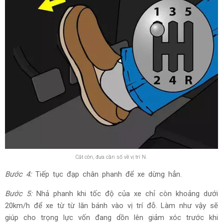
Cắt côn, đưa cần số về vị trí N.
Bước 4:
Tiếp tục đạp chân phanh để xe dừng hẳn.
Bước 5:
Nhả phanh khi tốc độ của xe chỉ còn khoảng dưới
20km/h để xe từ từ lăn bánh vào vị trí đỗ. Làm như vậy sẽ
giúp cho trọng lực vốn đang dồn lên giảm xóc trước khi