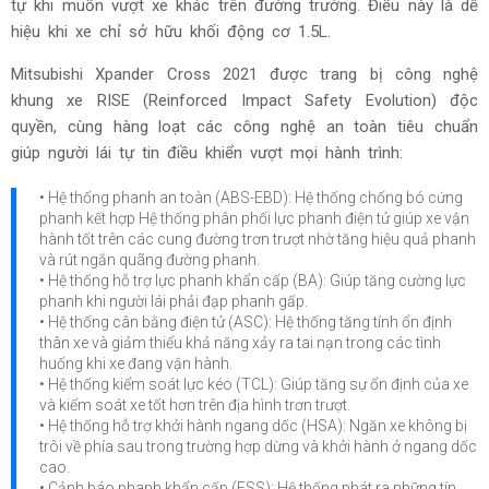
Qua thực tế trải nghiệm với cung đường đèo dốc, khi chở
đủ tải trên xe, người lái phải chuyển về số 2 hoặc L thì xe
mới có thể dễ dàng vượt qua và cũng phải thao tác tương
tự khi muốn vượt xe khác trên đường trường. Điều này là dễ
hiệu khi xe chỉ sở hữu khối động cơ 1.5L.
Mitsubishi Xpander Cross 2021 được trang bị công nghệ
khung xe RISE (Reinforced Impact Safety Evolution) độc
quyền, cùng hàng loạt các công nghệ an toàn tiêu chuẩn
giúp người lái tự tin điều khiển vượt mọi hành trình: