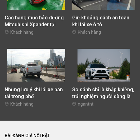
Đánh giá Mitsubishi
Đánh giá Mitsubishi
Xpander Cross 2024: Diện
Xpander 2024 AT Premium:
mạo thể thao, bổ sung
Nhiều nâng cấp đáng giá
ngantnt
ngantnt
nhiều trang bị mới
Các hạng mục bảo dưỡng
Giữ khoảng cách an toàn
Mitsubishi Xpander tại
khi lái xe ô tô
10.000 km
Khách hàng
Khách hàng