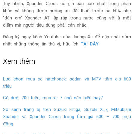
và hấp thụ âm tăng cường xung quanh xe. Nhờ đó, khách
hàng có thể cảm nhận sự yên tĩnh và thoải mái tuyệt vời
trên mỗi chuyến đi.
Đánh giá chung
Nếu như bạn yêu thích cảm giác lái với tầm nhìn thoáng
đãng cũng như ngoại hình hầm hố và nam tính như SUV
thực thụ thì Xpander Cross 2021 là một lựa chọn khá tốt
trong tầm giá.
Tuy nhiên, Xpander Cross có giá bán cao nhất trong phân
khúc và không được hưởng ưu đãi thuế trước bạ 50% như
"đàn em" Xpander AT lắp ráp trong nước cũng sẽ là một
điểm mà người tiêu dùng phải cân nhắc.
Đăng ký ngay kênh Youtube của danhgiaXe để cập nhật sớm
nhất những thông tin thú vị, hữu ích
TẠI ĐÂY
.