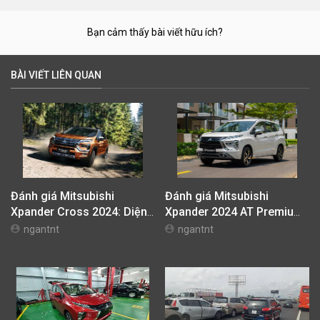
Hộp số
4.00 cấp
Kiểu dẫn động
FWD
Mức tiêu hao nhiên liệu
6.90l/100km
Điều hòa
3 vùng
Số lượng túi khí
2 túi khí
Bạn cảm thấy bài viết hữu ích?
BÀI VIẾT LIÊN QUAN