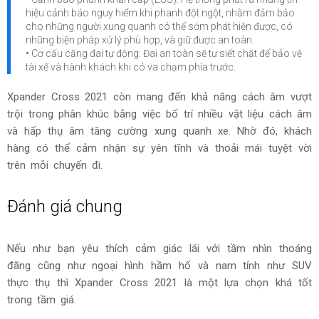
• Hệ thống phanh an toàn (ABS-EBD): Hệ thống chống bó cứng
phanh kết hợp Hệ thống phân phối lực phanh điện tử giúp xe vận
hành tốt trên các cung đường trơn trượt nhờ tăng hiệu quả phanh
và rút ngắn quãng đường phanh.
• Hệ thống hỗ trợ lực phanh khẩn cấp (BA): Giúp tăng cường lực
phanh khi người lái phải đạp phanh gấp.
• Hệ thống cân bằng điện tử (ASC): Hệ thống tăng tính ổn định
thân xe và giảm thiểu khả năng xảy ra tai nạn trong các tình
huống khi xe đang vận hành.
• Hệ thống kiểm soát lực kéo (TCL): Giúp tăng sự ổn định của xe
và kiểm soát xe tốt hơn trên địa hình trơn trượt.
• Hệ thống hỗ trợ khởi hành ngang dốc (HSA): Ngăn xe không bị
trôi về phía sau trong trường hợp dừng và khởi hành ở ngang dốc
cao.
• Cảnh báo phanh khẩn cấp (ESS): Hệ thống phát ra những tín
hiệu cảnh báo nguy hiểm khi phanh đột ngột, nhằm đảm bảo
cho những người xung quanh có thể sớm phát hiện được, có
những biện pháp xử lý phù hợp, và giữ được an toàn.
• Cơ cấu căng đai tự động: Đai an toàn sẽ tự siết chặt để bảo vệ
tài xế và hành khách khi có va chạm phía trước.
Xpander Cross 2021 còn mang đến khả năng cách âm vượt
trội trong phân khúc bằng việc bố trí nhiều vật liệu cách âm