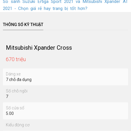
Xem thêm
Lựa chọn mua xe hatchback, sedan và MPV tầm giá 600
triệu
Có dưới 700 triệu, mua xe 7 chỗ nào hiện nay?
So sánh trang bị trên Suzuki Ertiga, Suzuki XL7, Mitsubishi
Xpander và Xpander Cross trong tầm giá 600 – 700 triệu
đồng
So sánh Suzuki Ertiga Sport 2021 và Mitsubishi Xpander AT
2021 - Chọn giá rẻ hay trang bị tốt hơn?
THÔNG SỐ KỸ THUẬT
Mitsubishi Xpander Cross