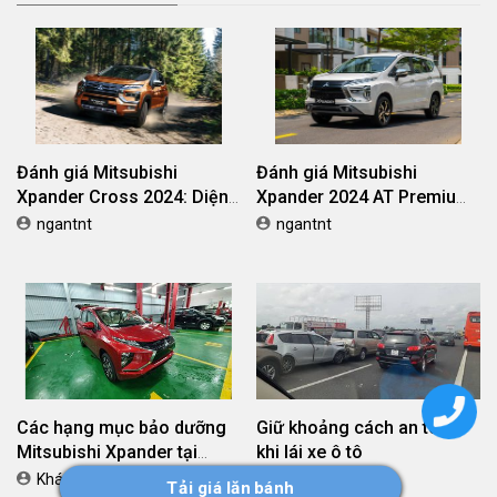
Những lưu ý khi lái xe bán
So sánh chỉ là khập khiễng,
tải trong phố
trải nghiệm người dùng là
cơ sở uy tín để lựa chọn
Khách hàng
ngantnt
Yaris Cross
BÀI ĐÁNH GIÁ NỔI BẬT
Đánh giá Mitsubishi
Đánh giá Mitsubishi
Tải giá lăn bánh