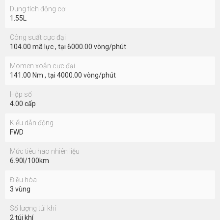
670 triệu
Dáng xe
7 chỗ đa dụng
Số chỗ ngồi
7
Số cửa sổ
5.00
Kiểu động cơ
Dung tích động cơ
1.55L
Công suất cực đại
104.00 mã lực , tại 6000.00 vòng/phút
Momen xoắn cực đại
141.00 Nm , tại 4000.00 vòng/phút