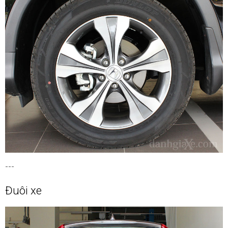
---
Đuôi xe