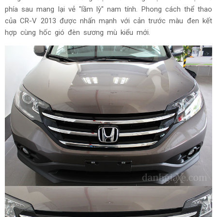
phía sau mang lại vẻ "lầm lỳ" nam tính. Phong cách thể thao
của CR-V 2013 được nhấn mạnh với cản trước màu đen kết
hợp cùng hốc gió đèn sương mù kiểu mới.