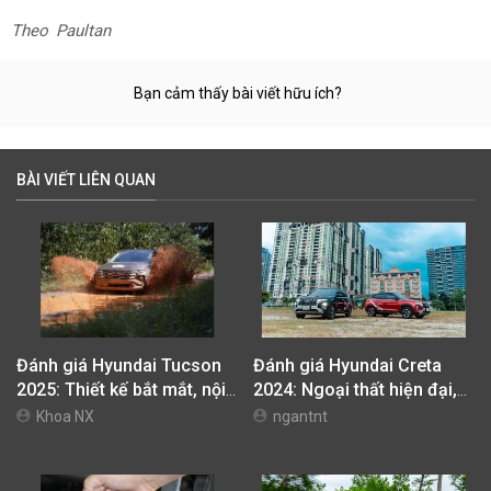
Theo Paultan
Bạn cảm thấy bài viết hữu ích?
BÀI VIẾT LIÊN QUAN
Đánh giá Hyundai Tucson
Đánh giá Hyundai Creta
2025: Thiết kế bắt mắt, nội
2024: Ngoại thất hiện đại,
thất tinh tế, vận hành linh
trang bị phong phú nhưng
Khoa NX
ngantnt
hoạt
động cơ hơi lép vế