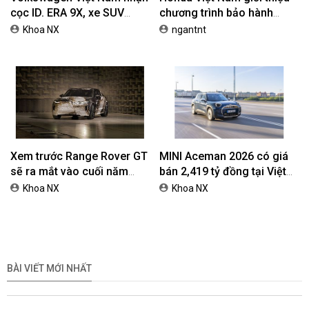
cọc ID. ERA 9X, xe SUV
chương trình bảo hành
EREV dự kiến giá dưới 3 tỷ
chính hãng lên tới 10 năm
Khoa NX
ngantnt
đồng
dành cho khách hàng Ôtô
Xem trước Range Rover GT
MINI Aceman 2026 có giá
sẽ ra mắt vào cuối năm
bán 2,419 tỷ đồng tại Việt
2026
Nam
Khoa NX
Khoa NX
BÀI VIẾT MỚI NHẤT