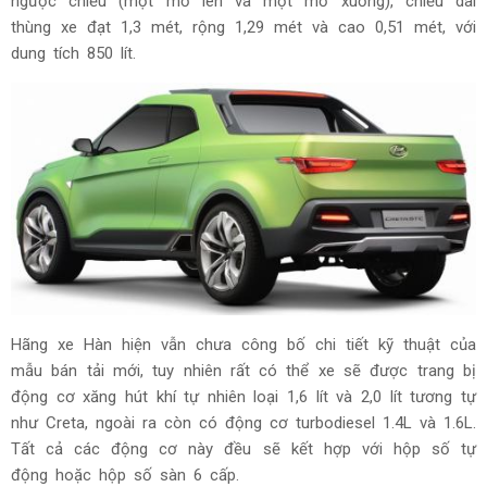
ngược chiều (một mở lên và một mở xuống), chiều dài
thùng xe đạt 1,3 mét, rộng 1,29 mét và cao 0,51 mét, với
dung tích 850 lít.
Hãng xe Hàn hiện vẫn chưa công bố chi tiết kỹ thuật của
mẫu bán tải mới, tuy nhiên rất có thể xe sẽ được trang bị
động cơ xăng hút khí tự nhiên loại 1,6 lít và 2,0 lít tương tự
như Creta, ngoài ra còn có động cơ turbodiesel 1.4L và 1.6L.
Tất cả các động cơ này đều sẽ kết hợp với hộp số tự
động hoặc hộp số sàn 6 cấp.