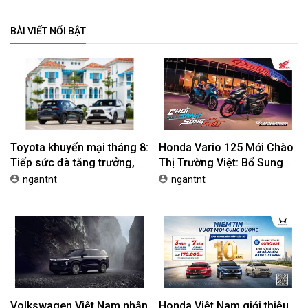
BÀI VIẾT NỔI BẬT
Toyota khuyến mại tháng 8:
Honda Vario 125 Mới Chào
Tiếp sức đà tăng trưởng,
Thị Trường Việt: Bổ Sung
tối ưu chi phí mua xe
Phiên Bản Street, Giá Từ
ngantnt
ngantnt
42,69 Triệu Đồng
Volkswagen Việt Nam nhận
Honda Việt Nam giới thiệu