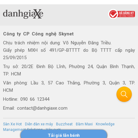
Công ty CP Công nghệ Skynet
Chịu trách nhiệm nội dung: Võ Nguyễn Đăng Triều.
Giấy phép MXH số 491/GP-BTTTT do Bộ TTTT cấp ngày
25/09/2015
Trụ sở: 20/2E Đinh Bộ Lĩnh, Phường 24, Quận Bình Thạnh,
TP. HCM
Văn phòng: Lầu 3, 57 Cao Thắng, Phường 3, Quận 3, TP.
HCM
Hotline: 090 66 12344
Email: contact@danhgiaxe.com
Sàn Xe Hot
Diễn đàn xe máy
Buzzheat
Đầm Maxi
Knowledge
Management Solutions
Váy cưới
Tải giá lăn bánh