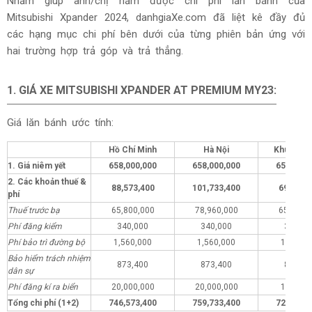
Nhằm giúp anh/chị nắm được chi phí lăn bánh của
Mitsubishi Xpander
2024, danhgiaXe.com đã liệt kê đầy đủ
các hạng mục chi phí bên dưới của từng phiên bản ứng với
hai trường hợp trả góp và trả thẳng.
1.
GIÁ XE
MITSUBISHI XPANDER AT PREMIUM MY23:
Giá lăn bánh ước tính:
Hồ Chí Minh
Hà Nội
Khu vực 
1. Giá niêm yết
658,000,000
658,000,000
658,000,
2. Các khoản thuế &
88,573,400
101,733,400
69,573,
phí
Thuế trước bạ
65,800,000
78,960,000
65,800,
Phí đăng kiểm
340,000
340,000
340,00
Phí bảo trì đường bộ
1,560,000
1,560,000
1,560,0
Bảo hiểm trách nhiệm
873,400
873,400
873,40
dân sự
Phí đăng kí ra biển
20,000,000
20,000,000
1,000,0
Tổng chi phí (1+2)
746,573,400
759,733,400
727,573,