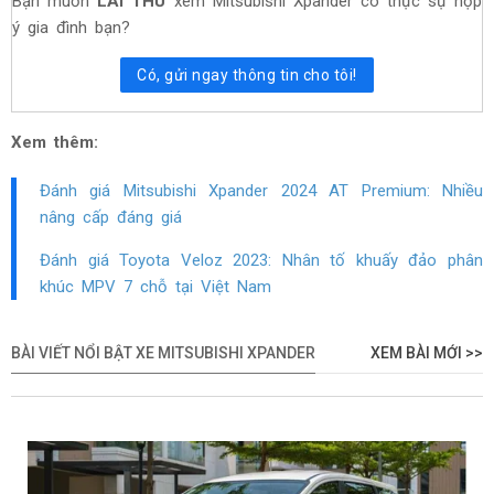
Bạn muốn
LÁI THỬ
xem Mitsubishi Xpander có thực sự hợp
ý gia đình bạn?
Có, gửi ngay thông tin cho tôi!
Xem thêm:
Đánh giá Mitsubishi Xpander 2024 AT Premium: Nhiều
nâng cấp đáng giá
Đánh giá Toyota Veloz 2023: Nhân tố khuấy đảo phân
khúc MPV 7 chỗ tại Việt Nam
BÀI VIẾT NỔI BẬT XE MITSUBISHI XPANDER
XEM BÀI MỚI >>