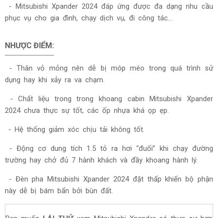
-
Mitsubishi Xpander 2024 đ
áp ứng được đa dạng nhu cầu
phục vụ cho gia đình, chạy dịch vụ, đi công tác…
NHƯỢC ĐIỂM:
- Thân vỏ mỏng nên dễ bị móp méo trong quá trình sử
dụng hay khi xảy ra va chạm.
- Chất liệu trong trong khoang cabin
Mitsubishi Xpander
2024
chưa thực sự tốt, các ốp nhựa khá ọp ẹp.
- Hệ thống giảm xóc chịu tải không tốt.
- Động cơ dung tích 1.5 tỏ ra hơi “đuối” khi chạy đường
trường hay chở đủ 7 hành khách và đầy khoang hành lý.
- Đèn pha
Mitsubishi Xpander 2024
đặt thấp khiến bộ phận
này dễ bị bám bẩn bởi bùn đất.