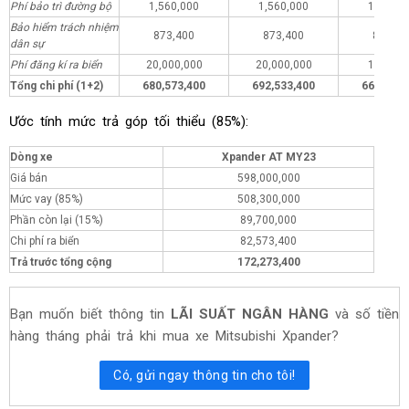
Phí bảo trì đường bộ
1,560,000
1,560,000
1,560,0
Bảo hiểm trách nhiệm
873,400
873,400
873,40
dân sự
Phí đăng kí ra biển
20,000,000
20,000,000
1,000,0
Tổng chi phí (1+2)
680,573,400
692,533,400
661,573,
Ước tính mức trả góp tối thiểu (85%):
Dòng xe
Xpander AT MY23
Giá bán
598,000,000
Mức vay (85%)
508,300,000
Phần còn lại (15%)
89,700,000
Chi phí ra biển
82,573,400
Trả trước tổng cộng
172,273,400
Bạn muốn biết thông tin
LÃI SUẤT NGÂN HÀNG
và số tiền
hàng tháng phải trả khi mua xe Mitsubishi Xpander?
Có, gửi ngay thông tin cho tôi!