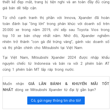
thiết kế đẹp mắt, trang bị tiện nghi và an toàn đầy đủ cùng
giá bán dễ tiếp cận.
Từ chỗ cạnh tranh thị phần với Innova, Xpander đã hoàn
toàn đánh bại “ông lớn” trong phân khúc với doanh số trên
20.000 xe trong năm 2019, chỉ xếp sau Toyota Vios trong
top 10 xe bán chạy nhất năm. Nhờ đó, Xpander nghiễm
nhiên trở thành “con gà đẻ trứng vàng”, gánh vác doanh số
và thị phần chính cho Mitsubishi tại Việt Nam.
Tại Việt Nam, Mitsubishi Xpander 2024 được nhập khẩu
nguyên chiếc từ Indonesia và bán ra với 2 phiên bản AT
cùng 1 phiên bản MT lắp ráp trong nước.
Muốn nhận
GIÁ LĂN BÁNH & KHUYẾN MÃI TỐT
NHẤT
dòng xe Mitsubishi Xpander từ đại lý gần bạn?
Có, gửi ngay thông tin cho tôi!