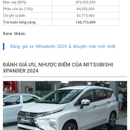
Mức vay (85%)
476,000,000
Phần còn lại (15%)
84,000,000
Chi phí ra biển
50,773,400
Trả trước tổng cộng
134,773,400
Xem thêm:
Bảng giá xe Mitsubishi 2024 & khuyến mãi mới nhất
ĐÁNH GIÁ ƯU, NHƯỢC ĐIỂM CỦA MITSUBISHI
XPANDER 2024