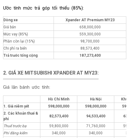
Ước tính mức trả góp tối thiểu (85%):
Dòng xe
Xpander AT Premium MY23
Giá bán
658,000,000
Mức vay (85%)
559,300,000
Phần còn lại (15%)
98,700,000
Chi phí ra biển
88,573,400
Trả trước tổng cộng
187,273,400
2.
GIÁ XE
MITSUBISHI XPANDER AT MY23:
Giá lăn bánh ước tính:
Hồ Chí Minh
Hà Nội
Khu vực 
1. Giá niêm yết
598,000,000
598,000,000
598,000,
2. Các khoản thuế &
82,573,400
94,533,400
63,573,
phí
Thuế trước bạ
59,800,000
71,760,000
59,800,
Phí đăng kiểm
340,000
340,000
340,00