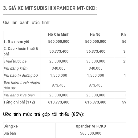
3.
GIÁ XE
MITSUBISHI XPANDER MT-CKD:
Giá lăn bánh ước tính:
Hồ Chí Minh
Hà Nội
Khu vực 
1. Giá niêm yết
560,000,000
560,000,000
560,000,
2. Các khoản thuế &
50,773,400
56,373,400
31,773,
phí
Thuế trước bạ
28,000,000
33,600,000
28,000,
Phí đăng kiểm
340,000
340,000
340,00
Phí bảo trì đường bộ
1,560,000
1,560,000
1,560,0
Bảo hiểm trách nhiệm
873,400
873,400
873,40
dân sự
Phí đăng kí ra biển
20,000,000
20,000,000
1,000,0
Tổng chi phí (1+2)
610,773,400
616,373,400
591,773,
Ước tính mức trả góp tối thiểu (85%):
Dòng xe
Xpander MT-CKD
Giá bán
560,000,000