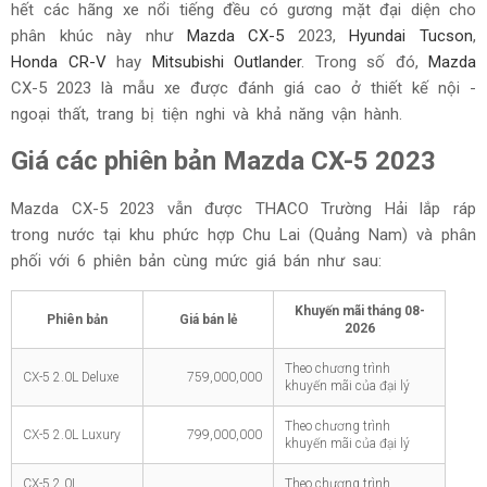
hết các hãng xe nổi tiếng đều có gương mặt đại diện cho
phân khúc này như
Mazda CX-5
2023,
Hyundai Tucson
,
Honda CR-V
hay
Mitsubishi Outlander
. Trong số đó,
Mazda
CX-5 2023 là mẫu xe được đánh giá cao ở thiết kế nội -
ngoại thất, trang bị tiện nghi và khả năng vận hành.
Giá các phiên bản Mazda CX-5 2023
Mazda CX-5 2023 vẫn được THACO Trường Hải lắp ráp
trong nước tại khu phức hợp Chu Lai (Quảng Nam) và phân
phối với 6 phiên bản cùng mức giá bán như sau:
Khuyến mãi tháng
08-
Phiên bản
Giá bán lẻ
2026
Theo chương trình
CX-5 2.0L Deluxe
759,000,000
khuyến mãi của đại lý
Theo chương trình
CX-5 2.0L Luxury
799,000,000
khuyến mãi của đại lý
CX-5 2.0L
Theo chương trình