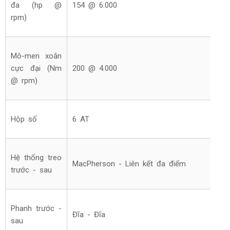
đa (hp @
154 @ 6.000
rpm)
Mô-men xoắn
cực đại (Nm
200 @ 4.000
@ rpm)
Hộp số
6 AT
Hệ thống treo
MacPherson - Liên kết đa điểm
trước - sau
Phanh trước -
Đĩa - Đĩa
sau