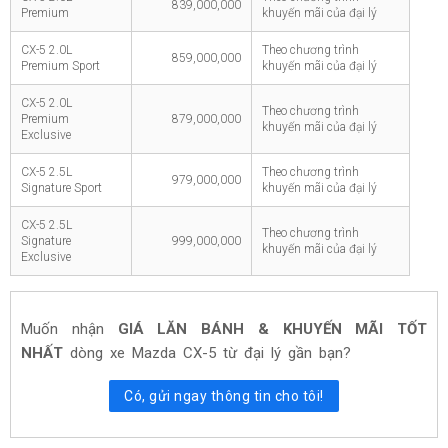
839,000,000
Premium
khuyến mãi của đại lý
CX-5 2.0L
Theo chương trình
859,000,000
Premium Sport
khuyến mãi của đại lý
CX-5 2.0L
Theo chương trình
Premium
879,000,000
khuyến mãi của đại lý
Exclusive
CX-5 2.5L
Theo chương trình
979,000,000
Signature Sport
khuyến mãi của đại lý
CX-5 2.5L
Theo chương trình
Signature
999,000,000
khuyến mãi của đại lý
Exclusive
Muốn nhận
GIÁ LĂN BÁNH & KHUYẾN MÃI TỐT
NHẤT
dòng xe
Mazda CX-5
từ đại lý gần bạn?
Có, gửi ngay thông tin cho tôi!