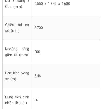
Dài x Rộng x
4.550 x 1.840 x 1.680
Cao (mm)
Chiều dài cơ
2.700
sở (mm)
Khoảng sáng
200
gầm xe (mm)
Bán kính vòng
5,46
xe (m)
Dung tích bình
56
nhiên liệu (L)