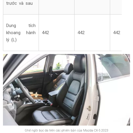
trước và sau
Dung tích
khoang hành
442
442
442
lý (L)
Ghế ngồi bọc da trên các phiên bản của Mazda CX-5 2023