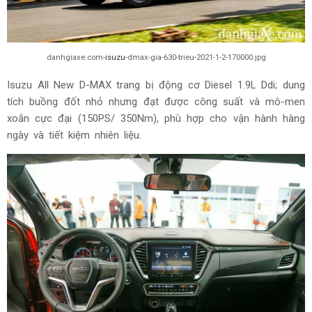
danhgiaxe.com-
isuzu
-dmax-gia-630-trieu-2021-1-2-170000.jpg
Isuzu All New D-MAX trang bị động cơ Diesel 1.9L Ddi; dung
tích buồng đốt nhỏ nhưng đạt được công suất và mô-men
xoắn cực đại (150PS/ 350Nm), phù hợp cho vận hành hàng
ngày và tiết kiệm nhiên liệu.