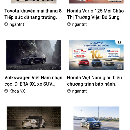
Toyota khuyến mại tháng 8:
Honda Vario 125 Mới Chào
Tiếp sức đà tăng trưởng,
Thị Trường Việt: Bổ Sung
tối ưu chi phí mua xe
Phiên Bản Street, Giá Từ
ngantnt
ngantnt
42,69 Triệu Đồng
Volkswagen Việt Nam nhận
Honda Việt Nam giới thiệu
cọc ID. ERA 9X, xe SUV
chương trình bảo hành
EREV dự kiến giá dưới 3 tỷ
chính hãng lên tới 10 năm
Khoa NX
ngantnt
đồng
dành cho khách hàng Ôtô