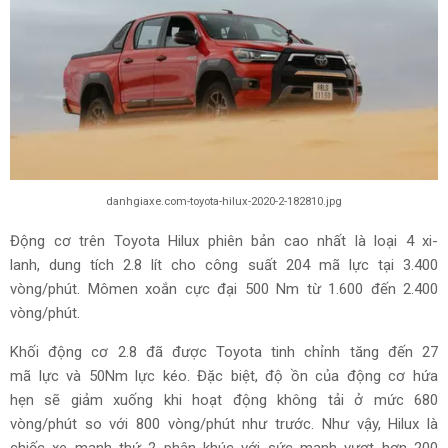
danhgiaxe.com-toyota-hilux-2020-2-182810.jpg
Động cơ trên Toyota Hilux phiên bản cao nhất là loại 4 xi-
lanh, dung tích 2.8 lít cho công suất 204 mã lực tại 3.400
vòng/phút. Mômen xoắn cực đại 500 Nm từ 1.600 đến 2.400
vòng/phút.
Khối động cơ 2.8 đã được Toyota tinh chỉnh tăng đến 27
mã lực và 50Nm lực kéo. Đặc biệt, độ ồn của động cơ hứa
hẹn sẽ giảm xuống khi hoạt động không tải ở mức 680
vòng/phút so với 800 vòng/phút như trước. Như vậy, Hilux là
chiếc xe mạnh thứ 2 phân khúc với sức mạnh vượt hơn 200