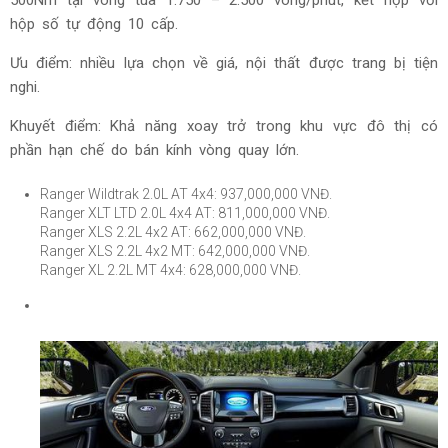
hộp số tự động 10 cấp.
Ưu điểm: nhiều lựa chọn về giá, nội thất được trang bị tiện
nghi.
Khuyết điểm: Khả năng xoay trở trong khu vực đô thị có
phần hạn chế do bán kính vòng quay lớn.
Ranger Wildtrak 2.0L AT 4x4: 937,000,000 VNĐ.
Ranger XLT LTD 2.0L 4x4 AT: 811,000,000
VNĐ.
Ranger XLS 2.2L 4x2 AT: 662,000,000
VNĐ.
Ranger XLS 2.2L 4x2 MT: 642,000,000
VNĐ.
Ranger XL 2.2L MT 4x4: 628,000,000
VNĐ.