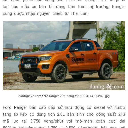
lớn các mẫu xe bán tải đang bán trên thị trường, Ranger
cũng được nhập nguyên chiếc từ Thái Lan.
danhgiaxe.com-
ford
-ranger-2021-tong-the-2-164144-114940.jpg
Ford Ranger
bản cao cấp sở hữu động cơ diesel với turbo
tăng áp kép có dung tích 2.0L sản sinh cho công suất 213
mã lực tại 3.750 vòng/phút với mô-men xoắn cực đại
500Nm tại vòng tua 1.750 – 2.500 vòng/phút, kết hợp với