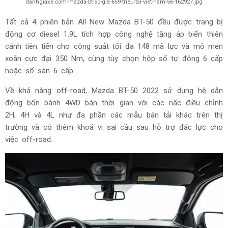
danhgiaxe.com-mazda-bt-50-gia-659-trieu-tai-viet-nam-56-162927.jpg
Tất cả 4 phiên bản All New Mazda BT-50 đều được trang bị
động cơ diesel 1.9L tích hợp công nghệ tăng áp biến thiên
cánh tiên tiến cho công suất tối đa 148 mã lực và mô men
xoắn cực đại 350 Nm, cùng tùy chọn hộp số tự động 6 cấp
hoặc số sàn 6 cấp.
Về khả năng off-road, Mazda BT-50 2022 sử dụng hệ dẫn
động bốn bánh 4WD bán thời gian với các nấc điều chỉnh
2H, 4H và 4L như đa phần các mẫu bán tải khác trên thị
trường và có thêm khoá vi sai cầu sau hỗ trợ đắc lực cho
việc off-road.