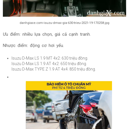
danhgiaxe.com-isuzu-dmax-gia-630-trieu-2021-19-170258.jpg
Ưu điểm: nhiều lựa chọn, giá cả cạnh tranh.
Nhược điểm: động cơ hơi yếu.
Isuzu D-Max LS 1.9 MT 4x2: 630 triệu đồng.
Isuzu D-Max LS 1.9 AT 4x2: 650
triệu đồng.
Isuzu D-Max TYPE Z 1.9 AT 4x4: 850
triệu đồng.