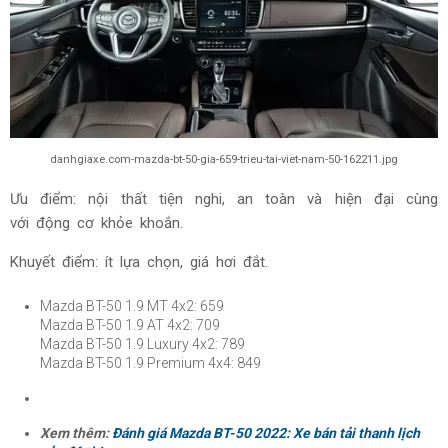
danhgiaxe.com-mazda-bt-50-gia-659-trieu-tai-viet-nam-50-162211.jpg
Ưu điểm: nội thất tiện nghi, an toàn và hiện đại cùng
với động cơ khỏe khoắn.
Khuyết điểm: ít lựa chọn, giá hơi đắt.
Mazda BT-50 1.9 MT 4x2: 659
Mazda BT-50 1.9 AT 4x2: 709
Mazda BT-50 1.9 Luxury 4x2: 789
Mazda BT-50 1.9 Premium 4x4: 849
Xem thêm:
Đánh giá Mazda BT-50 2022: Xe bán tải thanh lịch