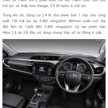
mã lực và thấp hơn Ranger 2.0 Bi-turbo 6 mã lực.
Trong khi đó, động cơ 2.4 lít cho phiên bản 1 cầu cho công
suất 150 mã lực tại 3.400 vòng/phút. Mômen xoắn cực đại
400 Nm từ 1.600 đến 2.400 vòng/phút. Cả hai phiên bản
Hilux 2.4 và 2.8 đều sử dụng chung hộp số tự động 6 cấp.