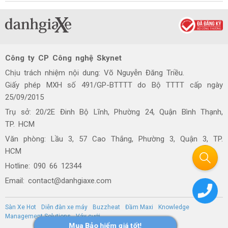
Công ty CP Công nghệ Skynet
Chịu trách nhiệm nội dung: Võ Nguyễn Đăng Triều.
Giấy phép MXH số 491/GP-BTTTT do Bộ TTTT cấp ngày
25/09/2015
Trụ sở: 20/2E Đinh Bộ Lĩnh, Phường 24, Quận Bình Thạnh,
TP. HCM
Văn phòng: Lầu 3, 57 Cao Thắng, Phường 3, Quận 3, TP.
HCM
Hotline: 090 66 12344
Email: contact@danhgiaxe.com
Sàn Xe Hot
Diễn đàn xe máy
Buzzheat
Đầm Maxi
Knowledge
Management Solutions
Váy cưới
Mua Bảo hiểm giá tốt!