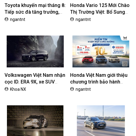
Toyota khuyến mại tháng 8:
Honda Vario 125 Mới Chào
Tiếp sức đà tăng trưởng,
Thị Trường Việt: Bổ Sung
tối ưu chi phí mua xe
Phiên Bản Street, Giá Từ
ngantnt
ngantnt
42,69 Triệu Đồng
Volkswagen Việt Nam nhận
Honda Việt Nam giới thiệu
cọc ID. ERA 9X, xe SUV
chương trình bảo hành
EREV dự kiến giá dưới 3 tỷ
chính hãng lên tới 10 năm
Khoa NX
ngantnt
đồng
dành cho khách hàng Ôtô