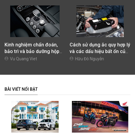
Kinh nghiệm chẩn đoán,
Cách sử dụng ắc quy hợp lý
bảo trì và bảo dưỡng hộp
và các dấu hiệu bất ổn của
số tự động cho xe ô tô
bình ắc quy
Vu Quang Viet
Hữu Đô Nguyễn
BÀI VIẾT NỔI BẬT