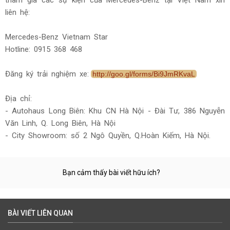
tham gia các sự kiện của Mercedes-Benz tại Việt Nam xin
liên hệ:
Mercedes-Benz Vietnam Star
Hotline: 0915 368 468
Đăng ký trải nghiệm xe:
http://goo.gl/forms/Bi9JmRKvaL
Địa chỉ:
- Autohaus Long Biên: Khu CN Hà Nội - Đài Tư, 386 Nguyễn
Văn Linh, Q. Long Biên, Hà Nội
- City Showroom: số 2 Ngô Quyền, Q.Hoàn Kiếm, Hà Nội.
Bạn cảm thấy bài viết hữu ích?
BÀI VIẾT LIÊN QUAN