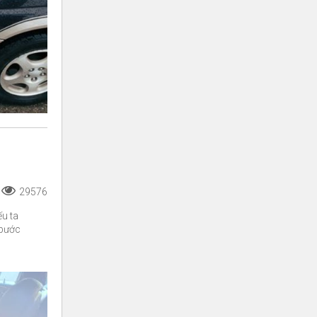
29576
ếu ta
 bước