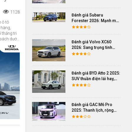
1128
Đánh giá Subaru
Forester 2026: Mạnh mẽ,
 ô tô
êm ái đi cùng hệ thống
 hàng,
ADAS hoàn hảo
tháng tri
 sách dưới
Đánh giá Volvo XC60
 hết ngày
2026: Sang trọng tinh
giản, an toàn và đủ khác
biệt
Đánh giá BYD Atto 2 2025:
SUV thuần điện lái hay,
cách âm vượt trội
Đánh giá GAC M6 Pro
2025: Thanh lịch, rộng
rãi, đầy đủ tiện nghi, vận
hành tinh tế