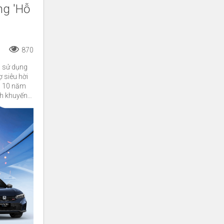
ng 'Hỗ
870
a sử dụng
ợ siêu hời
g 10 năm
nh khuyến