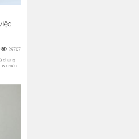
việc
29707
mà chúng
tuy nhiên