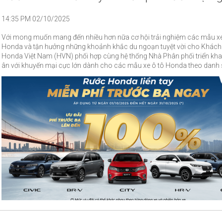
14:35 PM 02/10/2025
Với mong muốn mang đến nhiều hơn nữa cơ hội trải nghiệm các mẫu xe
Honda và tận hưởng những khoảnh khắc du ngoạn tuyệt vời cho Khách
Honda Việt Nam (HVN) phối hợp cùng hệ thống Nhà Phân phối triển khai 
ân với khuyến mại cực lớn dành cho các mẫu xe ô tô Honda theo danh
đây, chương trình khuyến mại diễn ra từ ngày 01 tháng 10 năm 2025 đến
31 tháng 10 năm 2025.