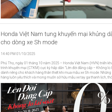
Honda Việt Nam tung khuyến mại khủng d
cho dòng xe Sh mode
14:40 PM 01/10/2025
Phú Thọ, ngày 01 tháng 10 năm 2025 – Honda Việt Nam (HVN) triển kh
trình khuyến mại (CTKM) cực kỳ hấp dẫn “Lên đời đẳng cấp – Không lo l
dành riêng cho khách hàng thân thiết khi mua mẫu xe Sh mode. Những
hàng luôn yêu thích và mong muốn sở hữu mẫu xe tay ga thanh lịch, th
đừng bỏ lỡ cơ hội nâng hạng xe với mức trả góp lãi suất 0% hấp dẫn.