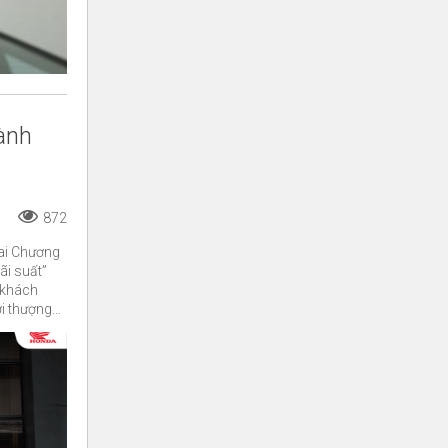
ành
872
ai Chương
ãi suất”
 khách
ời thượng