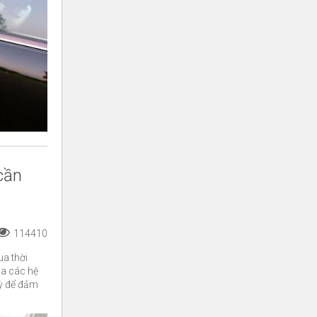
 cần
114410
ua thời
ủa các hệ
kỳ để đảm