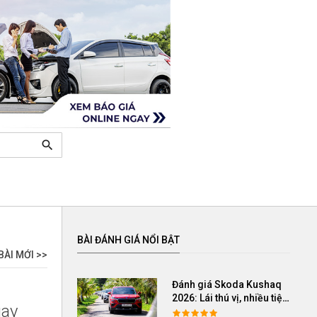
search
BÀI ĐÁNH GIÁ NỔI BẬT
BÀI MỚI >>
Đánh giá Skoda Kushaq
2026: Lái thú vị, nhiều tiện
gay
nghi, giá cạnh tranh