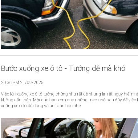
Bước xuống xe ô tô - Tưởng dễ mà khó
20:36 PM 21/09/2025
Việc lên xuống xe ô tô tưởng chừng như rất dễ nhưng lại rất nguy hiểm n
không cẩn thận. Mời các bạn xem qua những mẹo nhỏ sau đây để việc
xuống xe ô tô dễ dàng và an toàn hơn nhé.