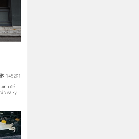
145291
u bình để
tắc và kỹ