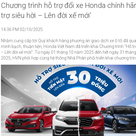
Chương trình hỗ trợ đổi xe Honda chính hã
trợ siêu hời – Lên đời xế mới'
14:36 PM 02/10/2025
Nhằm cung cấp tới Quý khách hàng phương án giao dịch xe ô tô đã qu
minh bạch, thuận tiện, Honda Việt Nam đã triển khai Chương trình “Hỗ tr
– Lên đời xế mới”. Từ ngày 01 tháng 10 năm 2025 đến hết ngày 31 thán
2025, HVN phối hợp cùng hệ thống Nhà Phân phối triển khai chương trì
mại hấp dẫn cho khách hàng đổi xe mới chính hãng.