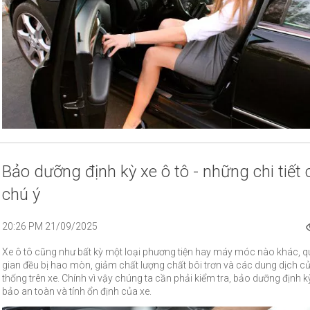
Bảo dưỡng định kỳ xe ô tô - những chi tiết
chú ý
20:26 PM 21/09/2025
Xe ô tô cũng như bất kỳ một loại phương tiện hay máy móc nào khác, q
gian đều bị hao mòn, giảm chất lượng chất bôi trơn và các dung dịch c
thống trên xe. Chính vì vậy chúng ta cần phải kiểm tra, bảo dưỡng định 
bảo an toàn và tính ổn định của xe.