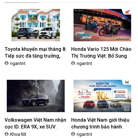
Toyota khuyến mại tháng 8:
Honda Vario 125 Mới Chào
Tiếp sức đà tăng trưởng,
Thị Trường Việt: Bổ Sung
tối ưu chi phí mua xe
Phiên Bản Street, Giá Từ
ngantnt
ngantnt
42,69 Triệu Đồng
Volkswagen Việt Nam nhận
Honda Việt Nam giới thiệu
cọc ID. ERA 9X, xe SUV
chương trình bảo hành
EREV dự kiến giá dưới 3 tỷ
chính hãng lên tới 10 năm
Khoa NX
ngantnt