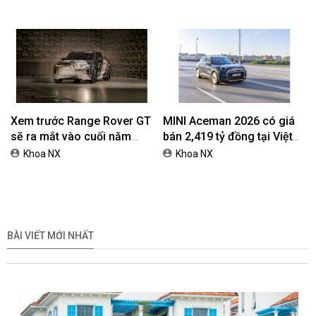
đồng
dành cho khách hàng Ôtô
Xem trước Range Rover GT
MINI Aceman 2026 có giá
sẽ ra mắt vào cuối năm
bán 2,419 tỷ đồng tại Việt
2026
Nam
Khoa NX
Khoa NX
BÀI VIẾT MỚI NHẤT