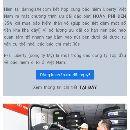
Hiện tại danhgiaXe.com kết hợp cùng bảo hiểm Liberty Việt
Nam ra mắt chương trình ưu đãi đặc biệt
HOÀN PHÍ ĐẾN
35%
khi mua bảo hiểm thân vỏ (giúp bác tiết kiệm một số
tiền kha khá đấy!) Vì số lượng ưu đãi có hạn nên bác nào
quan tâm thì nhanh tay bấm vào nút bên dưới để được tư
vấn cụ thể nhé, các bác chỉ mất 30s.
P/s: Liberty (công ty Mỹ) là một trong các công ty Top đầu
về bảo hiểm ô tô ở Việt Nam.
Đăng kí nhận ưu đãi ngay!
Xem thông tin chi tiết
TẠI ĐÂY