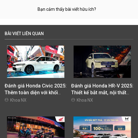
Bạn cảm thấy bài viết hữu ích?
BÀI VIẾT LIÊN QUAN
Đánh giá Honda Civic 2025:
Đánh giá Honda HR-V 2025:
Thêm toàn diện với khối
Thiết kế bắt mắt, nội thất
động cơ Hybrid vượt trội
linh hoạt, động cơ e:HEV
Khoa NX
Khoa NX
tinh tế, mạnh mẽ