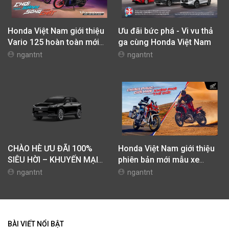
Honda Việt Nam giới thiệu
Ưu đãi bức phá - Vi vu thả
Vario 125 hoàn toàn mới
ga cùng Honda Việt Nam
với thiết kế ấn tượng và
ngantnt
ngantnt
động cơ đạt tiêu chuẩn khí
thải EURO 4, là biểu tượng
của chất “Chơi sành – Sống
chất”
CHÀO HÈ ƯU ĐÃI 100%
Honda Việt Nam giới thiệu
SIÊU HỜI – KHUYẾN MẠI
phiên bản mới mẫu xe
MỚI CHO HR-V G
Africa Twin 2026
ngantnt
ngantnt
BÀI VIẾT NỔI BẬT