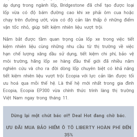
áp dụng trong ngành lốp, Bridgestone đã chế tạo được loại
lốp vừa có độ bám đường cao khi xe phải ôm cua hoặc
chạy trên đường ướt, vừa có độ cản lăn thấp ở những điểm
vận tốc nhỏ, giúp tiết kiệm nhiên liệu vượt trội.
Lốp - Nhận khuyến mãi
Nắm bắt được tầm quan trọng của lốp xe trong việc tiết
Nhận BÁO GIÁ và KHUYẾN MÃI từ đại lý lốp gần bạn?
kiệm nhiên liệu cùng những nhu cầu từ thị trường về việc
hạn chế lượng xăng dầu sử dụng, tiết kiệm chi phí, bảo vệ
môi trường, hãng lốp xe hàng đầu thế giới đã nhiều năm
nghiên cứu và cho ra đời dòng lốp chuyên biệt có khả năng
tiết kiệm nhiên liệu vượt trội Ecopia với lực cản lăn được tối
ưu hoá qua mỗi thế hệ. Là thế hệ mới nhất trong gia đình
Tỉnh / thành phố
Ecopia, Ecopia EP300 vừa chính thức trình làng thị trường
Việt Nam ngay trong tháng 11.
Nhận ngay ưu đãi
Dừng lại một chút bác ơi!! Deal Hot đang chờ bác.
ƯU ĐÃI MUA BẢO HIỂM Ô TÔ LIBERTY HOÀN PHÍ ĐẾN
35%