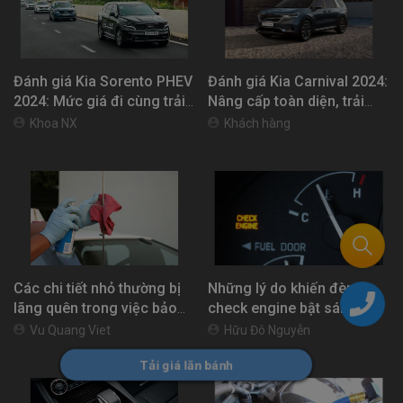
Đánh giá Kia Sorento PHEV
Đánh giá Kia Carnival 2024:
2024: Mức giá đi cùng trải
Nâng cấp toàn diện, trải
nghiệm vận hành khác biệt
nghiệm xứng tầm
Khoa NX
Khách hàng
Các chi tiết nhỏ thường bị
Những lý do khiến đèn
lãng quên trong việc bảo
check engine bật sáng
dưỡng xe ô tô
Vu Quang Viet
Hữu Đô Nguyễn
Tải giá lăn bánh