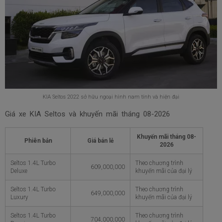
KIA Seltos 2022 sở hữu ngoại hình nam tính và hiện đại
Giá xe KIA Seltos và khuyến mãi tháng
08-2026
Khuyến mãi tháng
08-
Phiên bản
Giá bán lẻ
2026
Seltos 1.4L Turbo
Theo chương trình
609,000,000
Deluxe
khuyến mãi của đại lý
Seltos 1.4L Turbo
Theo chương trình
649,000,000
Luxury
khuyến mãi của đại lý
Seltos 1.4L Turbo
Theo chương trình
704,000,000