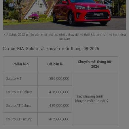
KIA Soluto 2022 phiên bản mới nhất có nhiều thay đổi về thiết kế, tiện nghi và hệ thống
an toàn
Giá xe KIA Soluto và khuyến mãi tháng
08-2026
Khuyến mãi tháng
08-
Phiên bản
Giá bán lẻ
2026
Soluto MT
386,000,000
Soluto MT Deluxe
418,000,000
Theo chương trình
khuyến mãi của đại lý
Soluto AT Deluxe
439,000,000
Soluto AT Luxury
462,000,000