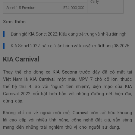
đại lý
Sonet 1.5 Premium
574,000,000
Xem thêm
Đánh giá KIA Sonet 2022: Kiểu dáng trẻ trung và nhiều tiện nghi
KIA Sonet 2022: báo giá lăn bánh và khuyến mãi tháng
08-2026
KIA Carnival
Thay thế cho dòng xe
KIA Sedona
trước đây đã có mặt tại
Việt Nam là
KIA Carnival
, một mẫu MPV 7 chỗ cỡ lớn, thuộc
thế hệ thứ 4. So với “người tiền nhiệm”, diện mạo của KIA
Carnival 2022 nổi bật hơn hẳn với những đường nét hiện đại,
cứng cáp.
Không chỉ có vẻ ngoài mới mẻ, Carnival còn sở hữu khoang
lái cao cấp với nhiều tính năng, công nghệ đắt giá, sẵn sàng
mang đến những trải nghiệm thú vị cho người sử dụng.