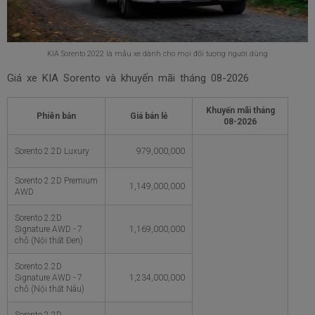
KIA Sorento 2022 là mẫu xe dành cho mọi đối tượng người dùng
Giá xe KIA Sorento và khuyến mãi tháng
08-2026
Khuyến mãi tháng
Phiên bản
Giá bán lẻ
08-2026
Sorento 2.2D Luxury
979,000,000
Sorento 2.2D Premium
1,149,000,000
AWD
Sorento 2.2D
Signature AWD - 7
1,169,000,000
chỗ (Nội thất Đen)
Sorento 2.2D
Signature AWD - 7
1,234,000,000
chỗ (Nội thất Nâu)
Sorento 2.2D