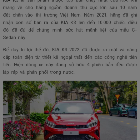
KIA K3
là sản phẩm thuộc top bán chạy nhất của KIA, khi
mang về cho hãng nguồn doanh thu cực lớn sau 10 năm
đặt chân vào thị trường Việt Nam. Năm 2021, hãng đã ghi
nhận con số bán ra của KIA K3 lên đến 10.000 chiếc, điều
đó đã đủ để chứng minh sức hút mãnh liệt của mẫu C-
Sedan này.
Để duy trì lợi thế đó, KIA K3 2022 đã được ra mắt và nâng
cấp toàn diện từ thiết kế ngoại thất đến các công nghệ tiên
tiến. Hiện dòng xe này đang sở hữu 4 phiên bản đều được
lắp ráp và phân phối trong nước.