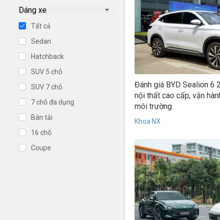
Dáng xe
Tất cả
Sedan
Hatchback
SUV 5 chỗ
Đánh giá BYD Sealion 6 20
SUV 7 chỗ
nội thất cao cấp, vận hành
7 chỗ đa dụng
môi trường
Bán tải
Khoa NX
16 chỗ
Coupe