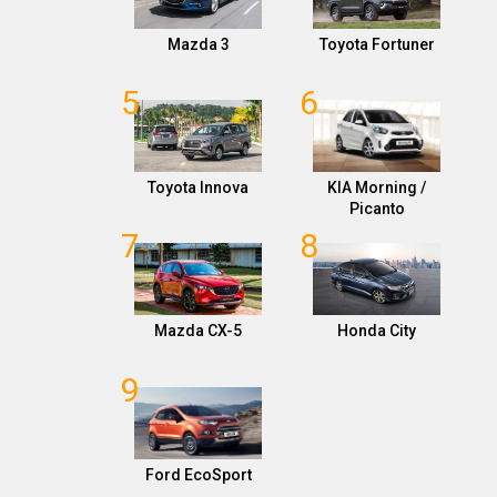
Mazda 3
Toyota Fortuner
5
6
Toyota Innova
KIA Morning /
Picanto
7
8
Mazda CX-5
Honda City
9
Ford EcoSport