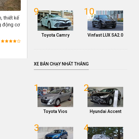
9
10
 thiết kế
ng động cơ
Toyota Camry
Vinfast LUX SA2.0
XE BÁN CHẠY NHẤT THÁNG
1
2
Toyota Vios
Hyundai Accent
3
4