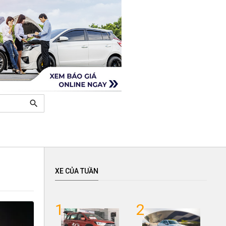
search
XE CỦA TUẦN
1
2