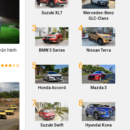
Suzuki XL7
Mercedes-Benz
GLC-Class
3
4
vận hành
BMW 3 Series
Nissan Terra
5
6
Honda Accord
Mazda 3
7
8
Suzuki Swift
Hyundai Kona