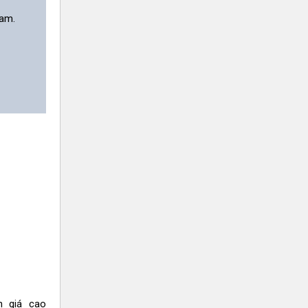
am.
h giá cao