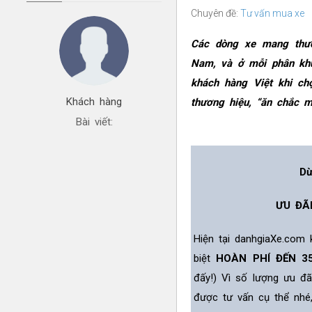
Chuyên đề:
Tư vấn mua xe
Các dòng xe mang thươn
Nam, và ở mỗi phân khú
khách hàng Việt khi c
Khách hàng
thương hiệu, “ăn chắc m
Bài viết:
Dừ
ƯU ĐÃ
Hiện tại danhgiaXe.com
biệt
HOÀN PHÍ ĐẾN 3
đấy!) Vì số lượng ưu đ
được tư vấn cụ thể nhé