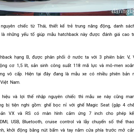
nguyên chiếc từ Thái, thiết kế trẻ trung năng động, danh sác
ính là những yếu tố giúp mẫu hatchback này được đánh giá cao 
hback hạng B, được phân phối ở nước ta với 3 phiên bản: V, 
ộng cơ 1,5 lít, sản sinh công suất 118 mã lực và mô-men xoắ
ng vô cấp. Hiện tại đây đang là mẫu xe có nhiều phiên bản n
 Việt Nam.
g hiệu và lợi thế nhập nguyên chiếc thì mẫu xe này cũng man
ng bị tiện nghi gồm: ghế bọc nỉ với ghế Magic Seat (gập 4 ch
 bản VX và RS có màn hình cảm ứng 7 inch cho phép kết
I, USB, Bluetooth, cruise control và lẫy chuyển số thể thao
inh, khởi động bằng nút bấm và tay nắm cửa phía trước mở cảm