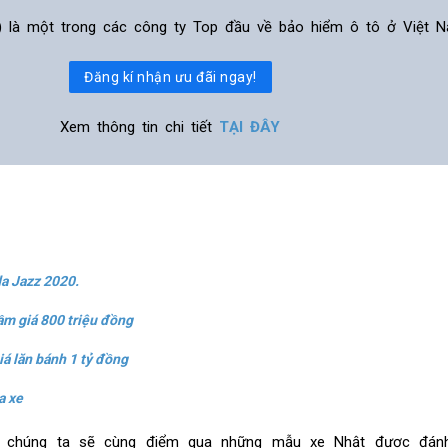
ỹ) là một trong các công ty Top đầu về bảo hiểm ô tô ở Việt N
Đăng kí nhận ưu đãi ngay!
Xem thông tin chi tiết
TẠI ĐÂY
da Jazz 2020
.
ầm giá 800 triệu đồng
iá lăn bánh 1 tỷ đồng
a xe
ây, chúng ta sẽ cùng điểm qua những mẫu xe Nhật được đán