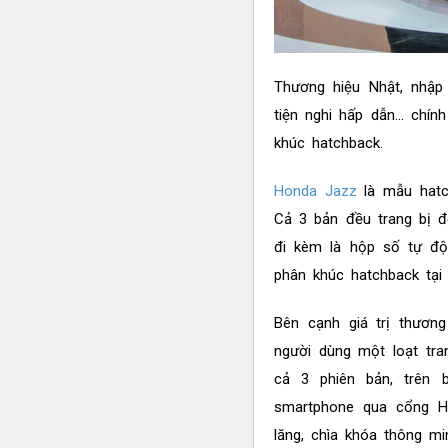
Thương hiệu Nhật, nhập 
tiện nghi hấp dẫn... ch
khúc hatchback.
Honda Jazz
là mẫu hatc
Cả 3 bản đều trang bị đ
đi kèm là hộp số tự độ
phân khúc hatchback tại
Bên cạnh giá trị thươn
người dùng một loạt tra
cả 3 phiên bản, trên
smartphone qua cổng HDM
lăng, chìa khóa thông m