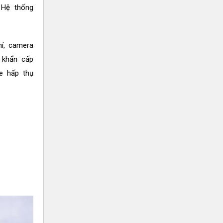
 Hệ thống
í, camera
 khẩn cấp
e hấp thụ