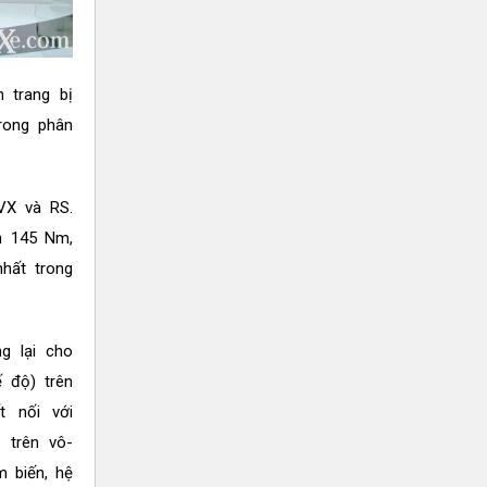
h trang bị
trong phân
VX và RS.
n 145 Nm,
hất trong
g lại cho
ế độ) trên
 nối với
 trên vô-
 biến, hệ