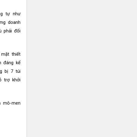
ng tự như
ưng doanh
ù phải đối
mặt thiết
ên đáng kể
g bị 7 túi
ỗ trợ khởi
và mô-men