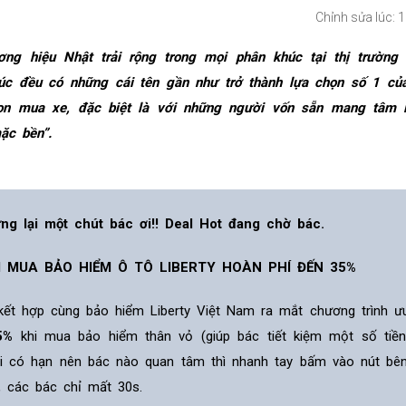
Chỉnh sửa lúc: 
g hiệu Nhật trải rộng trong mọi phân khúc tại thị trường 
c đều có những cái tên gần như trở thành lựa chọn số 1 củ
họn mua xe, đặc biệt là với những người vốn sẵn mang tâm 
ặc bền”.
ng lại một chút bác ơi!! Deal Hot đang chờ bác.
I MUA BẢO HIỂM Ô TÔ LIBERTY HOÀN PHÍ ĐẾN 35%
 kết hợp cùng bảo hiểm Liberty Việt Nam ra mắt chương trình ư
5%
khi mua bảo hiểm thân vỏ (giúp bác tiết kiệm một số tiề
ãi có hạn nên bác nào quan tâm thì nhanh tay bấm vào nút bê
, các bác chỉ mất 30s.