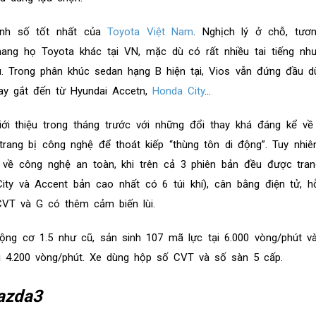
anh số tốt nhất của
Toyota Việt Nam
. Nghịch lý ở chỗ, tươ
ang họ Toyota khác tại VN, mặc dù có rất nhiều tai tiếng nh
u. Trong phân khúc sedan hạng B hiện tại, Vios vẫn đứng đầu d
ay gắt đến từ Hyundai Accetn,
Honda City
...
i thiệu trong tháng trước với những đổi thay khá đáng kể về 
trang bị công nghệ để thoát kiếp “thùng tôn di động”. Tuy nhi
c về công nghệ an toàn, khi trên cả 3 phiên bản đều được tran
ity và Accent bản cao nhất có 6 túi khí), cân bằng điện tử, h
CVT và G có thêm cảm biến lùi.
ộng cơ 1.5 như cũ, sản sinh 107 mã lực tại 6.000 vòng/phút 
 4.200 vòng/phút. Xe dùng hộp số CVT và số sàn 5 cấp.
azda3