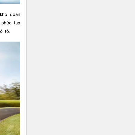
 khó đoán
 phức tạp
 ô tô.