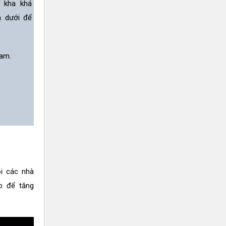
n kha khá
n dưới để
am.
i các nhà
p để tăng