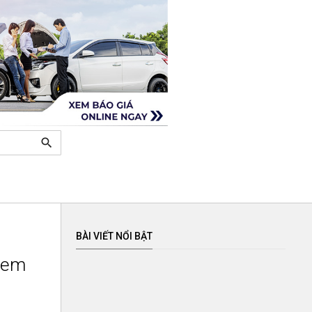
search
BÀI VIẾT NỔI BẬT
stem