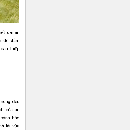
ết đai an
nh để đảm
can thiệp
riêng đều
ành của xe
t cảnh báo
nh lái vừa