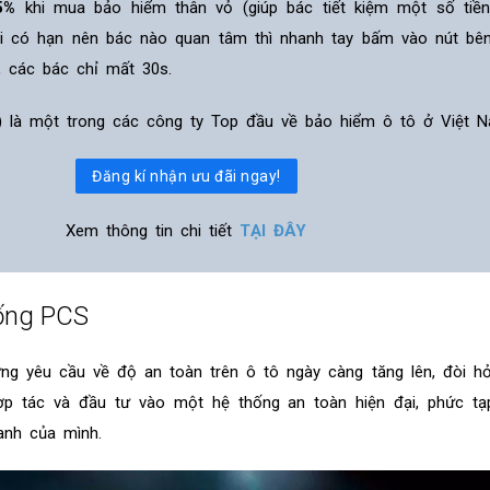
5%
khi mua bảo hiểm thân vỏ (giúp bác tiết kiệm một số tiề
ãi có hạn nên bác nào quan tâm thì nhanh tay bấm vào nút bê
, các bác chỉ mất 30s.
ỹ) là một trong các công ty Top đầu về bảo hiểm ô tô ở Việt N
Đăng kí nhận ưu đãi ngay!
Xem thông tin chi tiết
TẠI ĐÂY
hống PCS
g yêu cầu về độ an toàn trên ô tô ngày càng tăng lên, đòi hỏ
ợp tác và đầu tư vào một hệ thống an toàn hiện đại, phức tạ
ranh của mình.