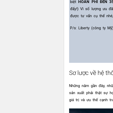
biệt
HOÀN PHÍ ĐẾN 3
đấy!) Vì số lượng ưu đ
được tư vấn cụ thể nhé
P/s: Liberty (công ty M
Sơ lược về hệ t
Những năm gần đây, nhữn
sản xuất phải thật sự h
giá trị và ưu thế cạnh t