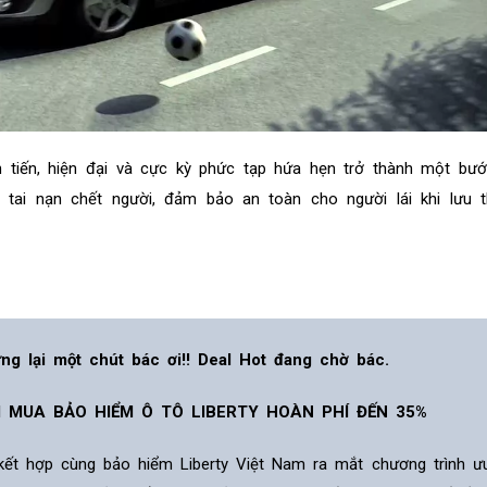
 tiến, hiện đại và cực kỳ phức tạp hứa hẹn trở thành một bướ
tai nạn chết người, đảm bảo an toàn cho người lái khi lưu t
ng lại một chút bác ơi!! Deal Hot đang chờ bác.
I MUA BẢO HIỂM Ô TÔ LIBERTY HOÀN PHÍ ĐẾN 35%
 kết hợp cùng bảo hiểm Liberty Việt Nam ra mắt chương trình ư