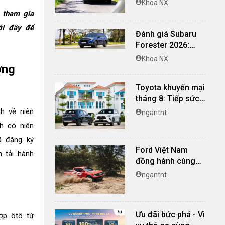
Khoa NX
nghi, giá cạnh
i tham gia
tranh
ới đây để
Đánh giá Subaru
Forester 2026:
Mạnh mẽ, êm ái đi
Khoa NX
ơng
cùng hệ thống
ADAS hoàn hảo
Toyota khuyến mại
tháng 8: Tiếp sức
đà tăng trưởng, tối
h về niên
ngantnt
ưu chi phí mua xe
h có niên
ã đăng ký
Ford Việt Nam
 tải hành
đồng hành cùng
Ngày hội Bán tải
ngantnt
Việt Nam 2026
(Vietnam Pickup
Festival 2026)
Ưu đãi bức phá - Vi
hợp ôtô từ