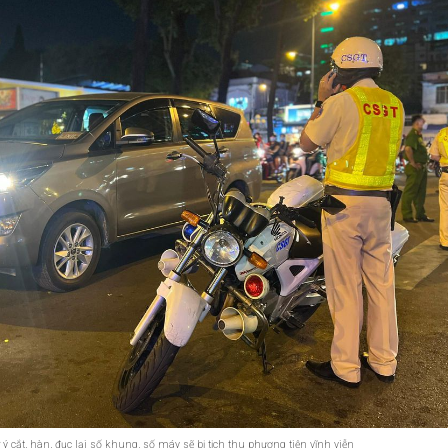
 ý cắt, hàn, đục lại số khung, số máy sẽ bị tịch thu phương tiện vĩnh viễn