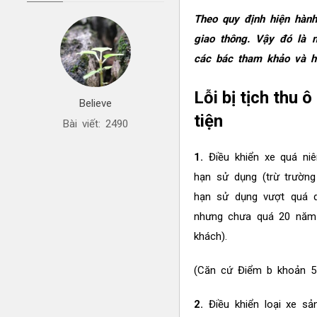
Theo quy định hiện hành
giao thông. Vậy đó là 
các bác tham khảo và hế
Lỗi bị tịch thu 
Believe
tiện
Bài viết: 2490
1.
Điều khiển xe quá niê
hạn sử dụng (trừ trường
hạn sử dụng vượt quá q
nhưng chưa quá 20 năm t
khách).
(Căn cứ Điểm b khoản 5
2.
Điều khiển loại xe sản