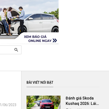
search
BÀI VIẾT NỔI BẬT
Đánh giá Skoda
Kushaq 2026: Lái
01/06/2023
thú vị, nhiều tiện