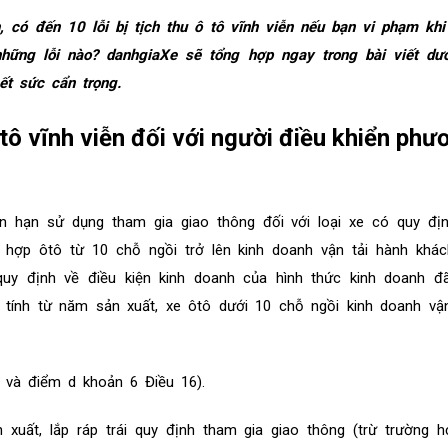
, có đến 10 lỗi bị tịch thu ô tô vĩnh viễn nếu bạn vi phạm kh
những lỗi nào? danhgiaXe sẽ tổng hợp ngay trong bài viết dư
t sức cẩn trọng.
ô tô vĩnh viễn đối với người điều khiển phư
n hạn sử dụng tham gia giao thông đối với loại xe có quy địn
 hợp ôtô từ 10 chỗ ngồi trở lên kinh doanh vận tải hành khác
uy định về điều kiện kinh doanh của hình thức kinh doanh đ
ính từ năm sản xuất, xe ôtô dưới 10 chỗ ngồi kinh doanh vận
 và điểm d khoản 6 Điều 16).
 xuất, lắp ráp trái quy định tham gia giao thông (trừ trường 