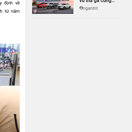
vu thả ga cùng
y định về
Honda Việt Nam
ngantnt
nh từ năm