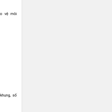
ảo vệ môi
 khung, số