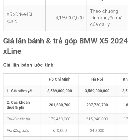
Theo chương
X5 xDrive40i
4,169,000,000
trình khuyến mãi
xLine
của đại lý
Giá lăn bánh & trả góp BMW X5 2024
xLine
Giá lăn bánh ước tính:
Hồ Chí Minh
Hà Nội
Khu vực 
1. Giá niêm yết
3,589,000,000
3,589,000,000
3,589,000
2. Các khoản
201,830,700
237,720,700
182,830,
thuế & phí
Thuế trước bạ
179,450,000
215,340,000
179,450,
Phí đăng kiểm
340,000
340,000
340,00