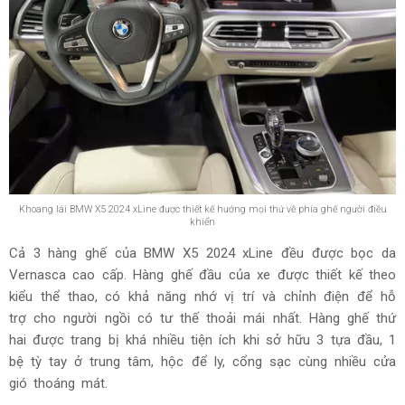
Khoang lái BMW X5 2024 xLine được thiết kế hướng mọi thứ về phía ghế người điều
khiển
Cả 3 hàng ghế của BMW X5 2024 xLine đều được bọc da
Vernasca cao cấp. Hàng ghế đầu của xe được thiết kế theo
kiểu thể thao, có khả năng nhớ vị trí và chỉnh điện để hỗ
trợ cho người ngồi có tư thế thoải mái nhất. Hàng ghế thứ
hai được trang bị khá nhiều tiện ích khi sở hữu 3 tựa đầu, 1
bệ tỳ tay ở trung tâm, hộc để ly, cổng sạc cùng nhiều cửa
gió thoáng mát.