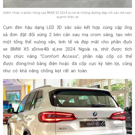
Điểm nhấn ở phần hông của BMW X5 2024 xLine là những đường dập nổi sắc nét lượn
quanh thân xe
Cụm đèn hậu dạng LED 3D sắc sảo kết hợp cùng cặp ống
xả đơn đặt đối xứng 2 bên cản sau mạ crom sáng, tạo nên
một tổng thể vuông vắn, tinh tế và đẹp mắt cho phần đuôi
xe BMW X5 xDrive40i xLine 2024. Ngoài ra, nhờ được tích
hợp chức năng “Comfort Access”, phần nắp cốp có thể
được đóng/mở bằng điện hoặc đá cốp cực kỳ tiện lợi, cũng
như có khả năng chống kẹt rất an toàn.