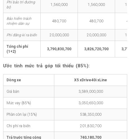
Phí bảo trì đường
1,560,000
1,560,000
1,560,0
bộ
Bảo hiểm trách
480,700
480,700
480,70
nhiệm dân sự
Phí đăng kí ra biển
20,000,000
20,000,000
1,000,0
Tổng chi phí
3,790,830,700
3,826,720,700
3,771,830
(1+2)
Ước tính mức trả góp tối thiểu (85%):
Dòng xe
X5 xDrive40i xLine
Giá bán
3,589,000,000
Mức vay (85%)
3,050,650,000
Phần còn lại (15%)
538,350,000
Chi phí ra biển
201,830,700
Trả trước tổng cộng
740,180,700