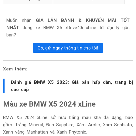
Muốn nhận
GIÁ LĂN BÁNH & KHUYẾN MÃI TỐT
NHẤT
dòng xe
BMW X5 xDrive40i xLine
từ đại lý gần
bạn?
Có, gửi ngay thông tin cho tôi!
Xem thêm:
Đánh giá BMW X5 2023: Giá bán hấp dẫn, trang bị
cao cấp
Màu xe BMW X5 2024 xLine
BMW X5 2024 xLine sở hữu bảng màu khá đa dạng, bao
gồm: Trắng Mineral, Đen Sapphire, Xám Arctic, Xám Sophisto,
Xanh vàng Manhattan và Xanh Phytonic.