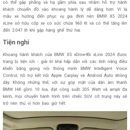
có thể gập phẳng và hạ gầm phía sau nhằm hỗ trợ hành
khách chuyển đồ vào khoang hành lý dễ dàng hơn. Vì là
mẫu xe hướng đến phục vụ gia đình nên BMW X5 2024
xLine sở hữu cốp xe có sức chứa 960 lít và có thể tăng lên
đến 2.047 lít khi gập hàng ghế thứ hai.
Tiện nghi
Khoang hành khách của BMW X5 xDrive40i xLine 2024 được
trang bị tiện ích - giải trí khá hấp dẫn với các tính năng điều
khiển bằng giọng nói thông minh BMW Intelligent Voice
Control, hỗ trợ kết nối Apple Carplay và Android Auto không
dây. Không những thế, với sự góp mặt của dàn âm thanh
BMW Hifi gồm 10 loa, đạt công suất 205 Watt và ampli đa
kênh, mọi chuyến hành trình trên chiếc SUV cỡ trung này sẽ
trở nên thú vị hơn bao giờ hết.