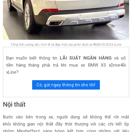
Tổng thể vuông vắn, tinh tế và đẹp mắt của phần đuôi xe BMW X5 2024 xLine
Bạn muốn biết thông tin
LÃI SUẤT NGÂN HÀNG
và số
tiền hàng tháng phải trả khi mua xe
BMW X5 xDrive40i
xLine
?
Có, gửi ngay thông tin cho tôi!
Nội thất
Bước vào bên trong xe, người dùng sẽ không thể rời mắt
khỏi không gian nội thất đầy thời thượng với các chi tiết ốp
nhôm Mesheffect sáng bóng kết hợp cùng những vật liệu