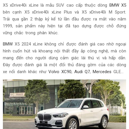
X5 xDrive40i xLine là mẫu SUV cao cấp thuộc dòng
BMW X5
bên cạnh X5 xDrive40i xLine Plus và X5 xDrive40i M Sport.
Trải qua gần 2 thập kỷ kể từ lần đầu được ra mắt vào năm
1999, sản phẩm này hiện tại đã tạo dựng được chỗ đứng
vững chắc trong phân khúc.
BMW
X5 2024 xLine không chỉ được đánh giá cao nhờ ngoại
hình cuốn hút và khoang nội thất đầy ắp công nghệ, mà còn
mang đến cho người dùng cảm giác lái thú vị và hấp dẫn.
Đây được đánh giá là một đối thủ đáng gờm của các dòng
xe nổi danh khác như
Volvo XC90
,
Audi Q7
,
Mercedes
GLE…