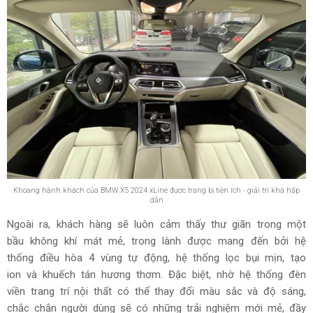
Khoang hành khách của BMW X5 2024 xLine được trang bị tiện ích - giải trí khá hấp
dẫn
Ngoài ra, khách hàng sẽ luôn cảm thấy thư giãn trong một
bầu không khí mát mẻ, trong lành được mang đến bởi hệ
thống điều hòa 4 vùng tự động, hệ thống lọc bụi mịn, tạo
ion và khuếch tán hương thơm. Đặc biệt, nhờ hệ thống đèn
viền trang trí nội thất có thể thay đổi màu sắc và độ sáng,
chắc chắn người dùng sẽ có những trải nghiệm mới mẻ, đầy