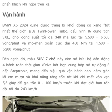
phấn khích khi ngồi trên xe.
Vận hành
BMW X5 2024 xLine được trang bị khối động cơ xăng “tốt
nhất thế giới” B58 TwinPower Turbo, cấu hình I6 dung tích
3.0L, cho công suất tối đa 340 mã lực tại 5.500 – 6.500
vòng/phút và mô-men xoắn cực đại 450 Nm tại 1.500 –
5.200 vòng/phút.
Bên cạnh đó, mẫu
SUV 7 chỗ
này còn sở hữu hệ dẫn động
4 bánh toàn thời gian xDrive kết hợp cùng hộp số tự động 8
cấp Steptronic, mang đến hiệu quả vận hành cao, cảm giác
lái êm mượt và khả năng tăng tốc tốt khi chỉ mất vỏn vẹn
5,5 giây để gia tốc 0 - 100 km/h trước khi đạt giới hạn tốc
độ tối đa 243 km/h.