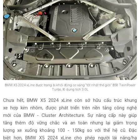
BMW X5 2024 xLine được trang bị khối động cơ xăng “tốt nhất thế giới” B58 TwinPower
Turbo, I6 dung tích 3.0L
Chưa hết, BMW X5 2024 xLine còn sở hữu cấu trúc khung
xe hợp kim nhôm, được phát triển trên nền tảng công nghệ
mới của BMW - Cluster Architecture. Sự nâng cấp này giúp
tăng thêm độ vững chắc và an toàn nhưng lại giảm trọng
lượng xe xuống khoảng 100 - 150kg so với thế hệ cũ. Đặc
biệt hơn, BMW X5 2024 xLine cho phép người lái nâng/hạ