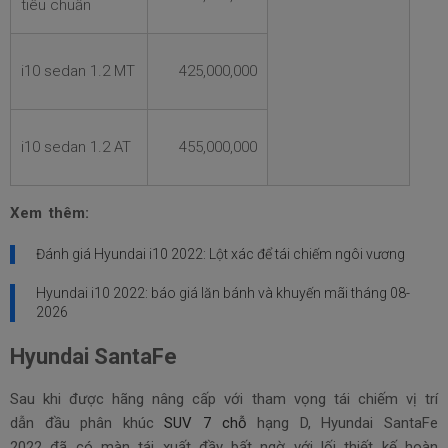
tiêu chuẩn
i10 sedan 1.2 MT
425,000,000
i10 sedan 1.2 AT
455,000,000
Xem thêm:
Đánh giá Hyundai i10 2022: Lột xác để tái chiếm ngôi vương
Hyundai i10 2022: báo giá lăn bánh và khuyến mãi tháng
08-
2026
Hyundai SantaFe
Sau khi được hãng nâng cấp với tham vọng tái chiếm vị trí
dẫn đầu phân khúc
SUV 7 chỗ
hạng D, Hyundai SantaFe
2022 đã có màn tái xuất đầy bất ngờ với lối thiết kế hoàn