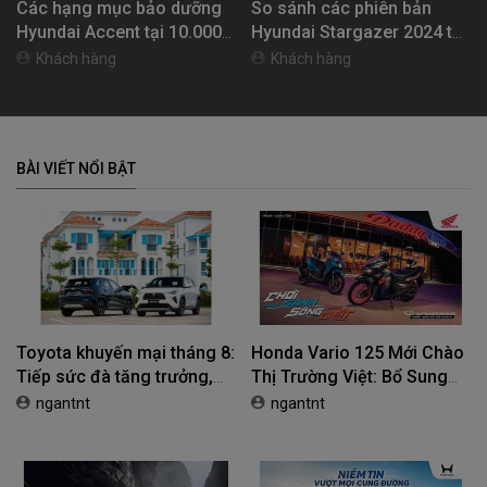
Các hạng mục bảo dưỡng
So sánh các phiên bản
Hyundai Accent tại 10.000
Hyundai Stargazer 2024 tại
km
Việt Nam: giá, màu sắc,
Khách hàng
Khách hàng
thông số kỹ thuật
BÀI VIẾT NỔI BẬT
Toyota khuyến mại tháng 8:
Honda Vario 125 Mới Chào
Tiếp sức đà tăng trưởng,
Thị Trường Việt: Bổ Sung
tối ưu chi phí mua xe
Phiên Bản Street, Giá Từ
ngantnt
ngantnt
42,69 Triệu Đồng