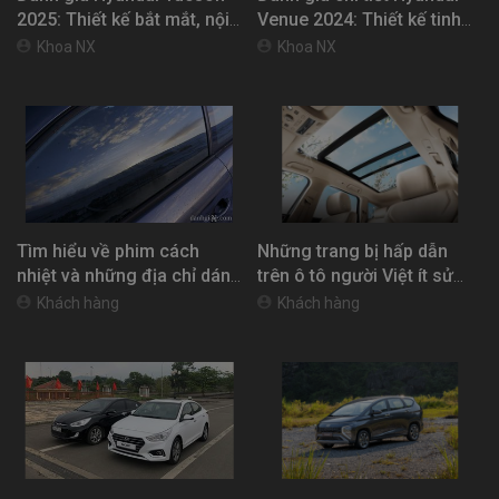
2025: Thiết kế bắt mắt, nội
Venue 2024: Thiết kế tinh
thất tinh tế, vận hành linh
tế, trang bị hiện đại và vận
Khoa NX
Khoa NX
hoạt
hành mạnh mẽ
Tìm hiểu về phim cách
Những trang bị hấp dẫn
nhiệt và những địa chỉ dán
trên ô tô người Việt ít sử
phim cách nhiệt uy tín cho
dụng
Khách hàng
Khách hàng
xe