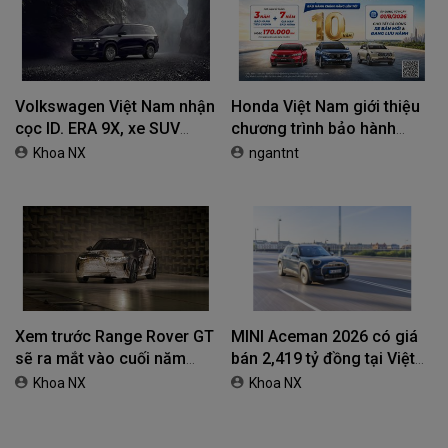
Volkswagen Việt Nam nhận
Honda Việt Nam giới thiệu
cọc ID. ERA 9X, xe SUV
chương trình bảo hành
EREV dự kiến giá dưới 3 tỷ
chính hãng lên tới 10 năm
Khoa NX
ngantnt
đồng
dành cho khách hàng Ôtô
Xem trước Range Rover GT
MINI Aceman 2026 có giá
sẽ ra mắt vào cuối năm
bán 2,419 tỷ đồng tại Việt
2026
Nam
Khoa NX
Khoa NX