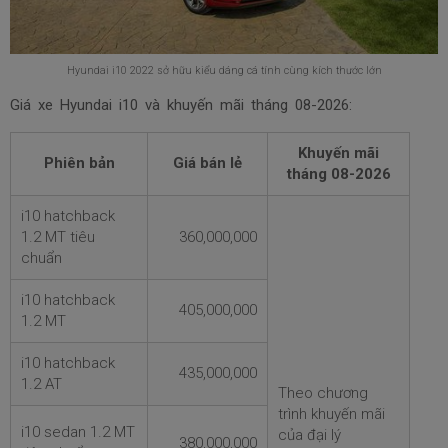
Hyundai i10 2022 sở hữu kiểu dáng cá tính cùng kích thước lớn
Giá xe Hyundai i10 và khuyến mãi tháng
08-2026:
Khuyến mãi
Phiên bản
Giá bán lẻ
tháng
08-2026
i10 hatchback
1.2 MT tiêu
360,000,000
chuẩn
i10 hatchback
405,000,000
1.2 MT
i10 hatchback
435,000,000
1.2 AT
Theo chương
trình khuyến mãi
i10 sedan 1.2 MT
của đại lý
380,000,000