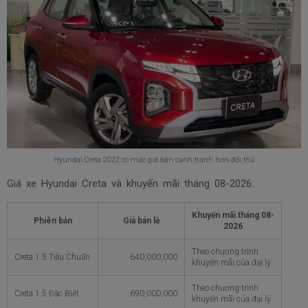
Hyundai Creta 2022 có mức giá bán cạnh tranh hơn đối thủ
Giá xe Hyundai Creta và khuyến mãi tháng
08-2026:
Khuyến mãi tháng
08-
Phiên bản
Giá bán lẻ
2026
Theo chương trình
Creta 1.5 Tiêu Chuẩn
640,000,000
khuyến mãi của đại lý
Theo chương trình
Creta 1.5 Đặc Biệt
690,000,000
khuyến mãi của đại lý